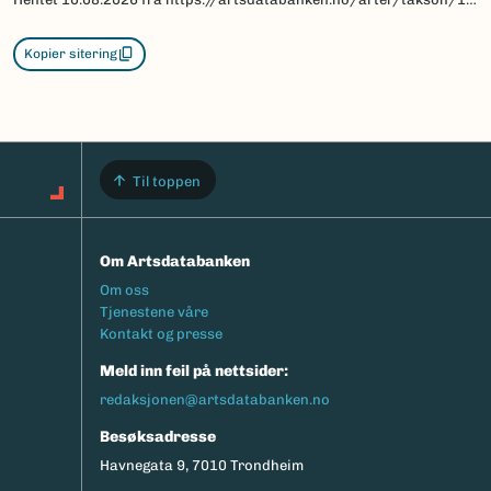
Kopier sitering
Til toppen
Om Artsdatabanken
Footermeny
Om oss
Tjenestene våre
Kontakt og presse
Meld inn feil på nettsider:
redaksjonen@artsdatabanken.no
Besøksadresse
Havnegata 9, 7010 Trondheim