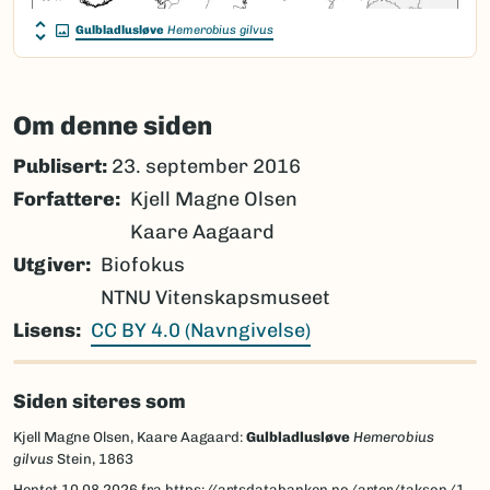
Gulbladlusløve
Hemerobius gilvus
Om denne siden
Publisert:
23. september 2016
Forfattere
Kjell Magne Olsen
Kaare Aagaard
Utgiver
Biofokus
NTNU Vitenskapsmuseet
Lisens
CC BY 4.0 (Navngivelse)
Siden siteres som
Kjell Magne Olsen, Kaare Aagaard:
Gulbladlusløve
Hemerobius
gilvus
Stein, 1863
Hentet
10.08.2026
fra https://artsdatabanken.no/arter/takson/139753/beskrivelse