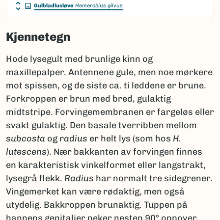
Gulbladlusløve
Hemerobius gilvus
Kjennetegn
Hode lysegult med brunlige kinn og
maxillepalper. Antennene gule, men noe mørkere
mot spissen, og de siste ca. ti leddene er brune.
Forkroppen er brun med bred, gulaktig
midtstripe. Forvingemembranen er fargeløs eller
svakt gulaktig. Den basale tverribben mellom
subcosta
og
radius
er helt lys (som hos
H.
lutescens
). Nær bakkanten av forvingen finnes
en karakteristisk vinkelformet eller langstrakt,
lysegrå flekk.
Radius
har normalt tre sidegrener.
Vingemerket kan være rødaktig, men også
utydelig. Bakkroppen brunaktig. Tuppen på
hannens genitalier peker nesten 90° oppover,