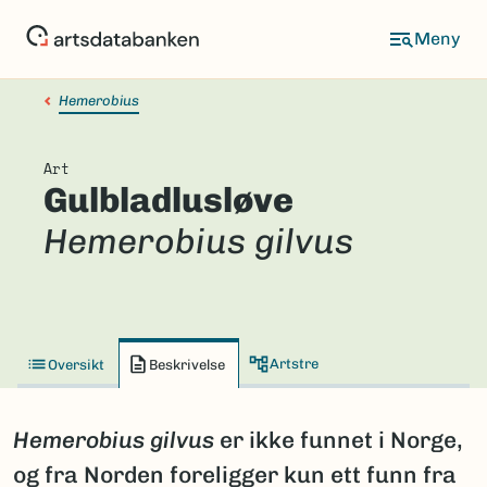
Hopp
til
hovedinnhold
Hemerobius
Art
Gulbladlusløve
Hemerobius gilvus
Artstre
Oversikt
Beskrivelse
Hemerobius gilvus
er ikke funnet i Norge,
og fra Norden foreligger kun ett funn fra