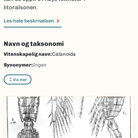
litoralsonen.
Les hele beskrivelsen
Navn og taksonomi
Vitenskapelig navn:
Calanoida
Synonymer:
Ingen
Bokmål:
Ingen
Vis mer
Nynorsk:
Ingen
Nordsamisk/Davvisámegiella:
Ingen
Vitenskapelig navn ID:
138
Takson ID:
138
(Ekstern lenke)
Gå til Nortaxa for flere detaljer