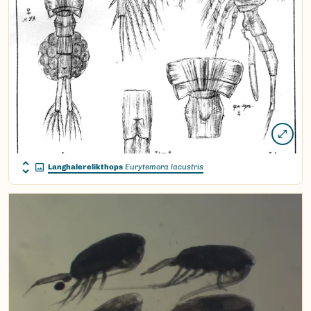
Langhalerelikthops
Eurytemora lacustris