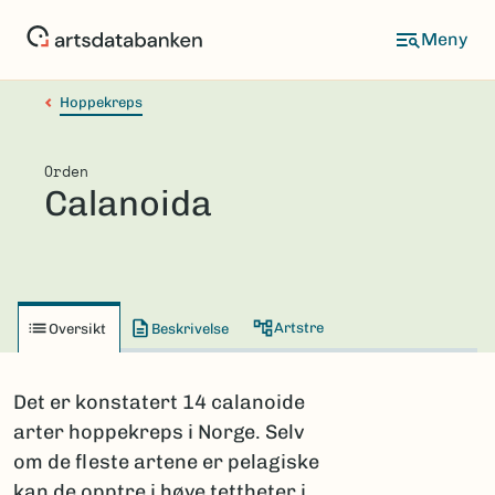
Hopp
til
hovedinnhold
Hoppekreps
Orden
Calanoida
Artstre
Oversikt
Beskrivelse
Det er konstatert 14 calanoide
arter hoppekreps i Norge. Selv
om de fleste artene er pelagiske
kan de opptre i høye tettheter i