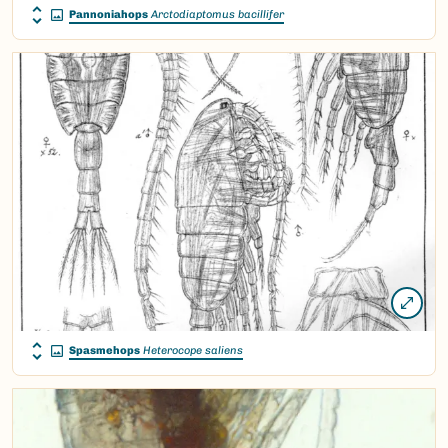
Pannoniahops
Arctodiaptomus bacillifer
Spasmehops
Heterocope saliens