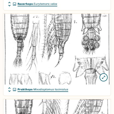
Racerhops
Eurytemora velox
Prakthops
Mixodiaptomus laciniatus