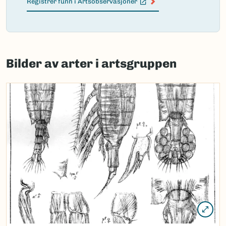
Registrer funn i Artsobservasjoner
(Ekstern lenke)
Failed
to
Bilder av arter i artsgruppen
load
map.