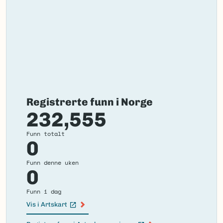
Registrerte funn i Norge
232,555
Funn totalt
0
Funn denne uken
0
Funn i dag
Vis i Artskart
(Ekstern lenke)