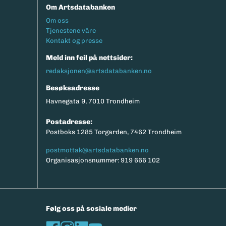
Om Artsdatabanken
Footermeny
Om oss
Tjenestene våre
Kontakt og presse
Meld inn feil på nettsider:
redaksjonen@artsdatabanken.no
Besøksadresse
Havnegata 9, 7010 Trondheim
Postadresse:
Postboks 1285 Torgarden, 7462 Trondheim
postmottak@artsdatabanken.no
Organisasjonsnummer: 919 666 102
Følg oss på sosiale medier