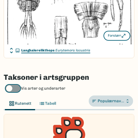
Forstørr
Langhalerelikthops
Eurytemora lacustris
Taksoner i artsgruppen
Vis arter og underarter
Populærnavn A-Å
Rutenett
Tabell