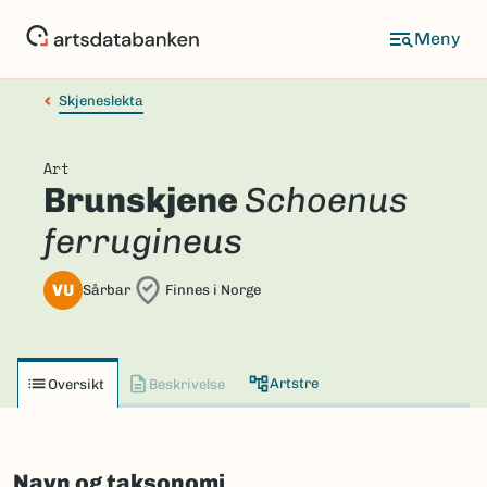
Hopp
til
hovedinnhold
Skjeneslekta
Art
Brunskjene
Schoenus
ferrugineus
VU
Sårbar
Finnes i Norge
Artstre
Oversikt
Beskrivelse
Navn og taksonomi