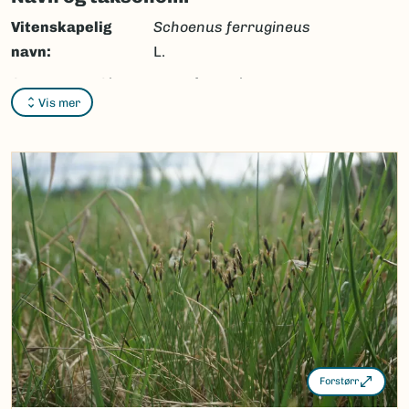
Vitenskapelig
Schoenus ferrugineus
navn:
L.
Synonymer:
Chaetospora ferruginea
(L.)
Vis mer
Rchb.
Bokmål:
brunskjene
Nynorsk:
brunskjene
Nordsamisk/Davvisámegiella:
ruostaluktáš
Vitenskapelig navn ID:
99792
Takson ID:
137518
(Ekstern lenke)
Gå til Nortaxa for flere detaljer
Forstørr