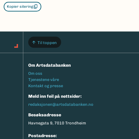
Kopier sitering
Til toppen
Om Artsdatabanken
Footermeny
Om oss
Tjenestene våre
Kontakt og presse
Meld inn feil på nettsider:
redaksjonen@artsdatabanken.no
Besøksadresse
Havnegata 9, 7010 Trondheim
Postadresse: