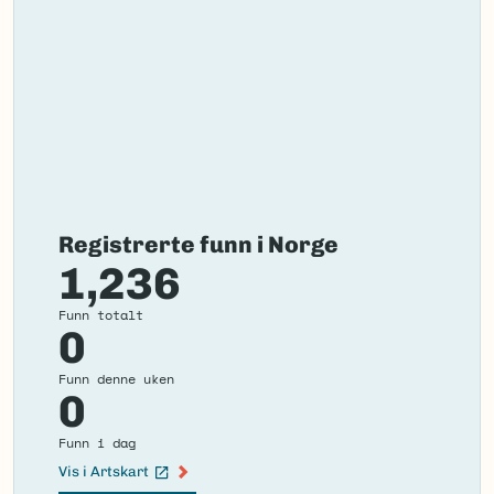
Registrerte funn i Norge
1,236
Funn totalt
0
Funn denne uken
0
Funn i dag
Vis i Artskart
(Ekstern lenke)