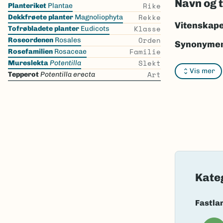
Navn og 
Skip
Rike
Planteriket
Plantae
the
Rekke
Dekkfrøete planter
Magnoliophyta
list
Vitenskape
Klasse
Tofrøbladete planter
Eudicots
Orden
Roseordenen
Rosales
Synonymer
Familie
Rosefamilien
Rosaceae
Slekt
Bokmål:
te
Mureslekta
Potentilla
Vis mer
Art
Tepperot
Potentilla erecta
Nynorsk:
t
Nordsamis
Vitenskape
Takson ID:
Gå til Nort
Kate
Fastla