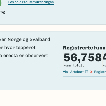
Les hele rødlistevurderingen
tig
Registrerte funn
56,758
Funn totalt
F
Vis i Artskart
Registr
(Ekstern lenke)
(Ekster