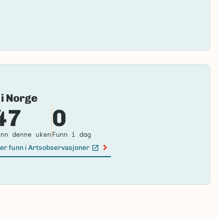
Fai
 i Norge
to
47
0
loa
ma
unn denne uken
Funn i dag
er funn i Artsobservasjoner
n lenke)