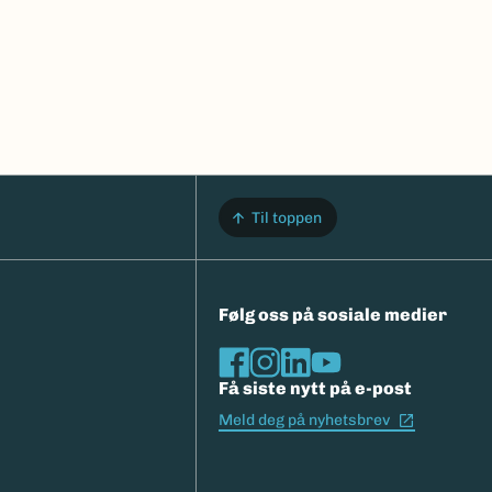
Til toppen
Følg oss på sosiale medier
Få siste nytt på e-post
(Ekstern l
Meld deg på nyhetsbrev