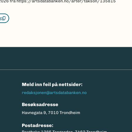
2026
fra https://artsdatabanken.no/arter/takson/135815
g
n
Meld inn feil på nettsider:
redaksjonen@artsdatabanken.no
Besøksadresse
Havnegata 9, 7010 Trondheim
Postadresse: