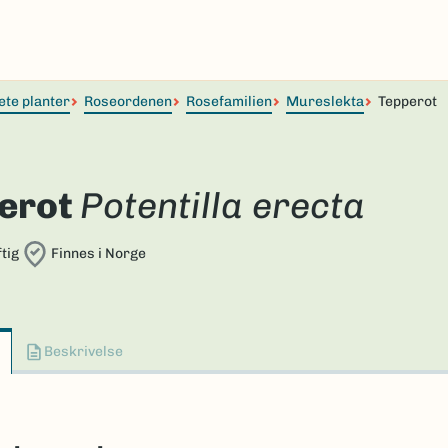
ete planter
Roseordenen
Rosefamilien
Mureslekta
Tepperot
erot
Potentilla erecta
tig
Finnes i Norge
Beskrivelse