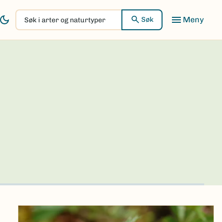
Søk
Søk
i
arter
og
naturtyper