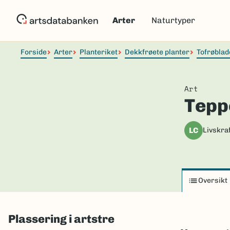
Hopp
til
Arter
Naturtyper
hovedinnhold
Forside
Arter
Planteriket
Dekkfrøete planter
Tofrøblad
Art
Tepp
LC
Livskraf
Oversikt
Plassering i artstre