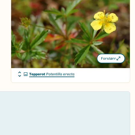
Forstørr
Tepperot
Potentilla erecta