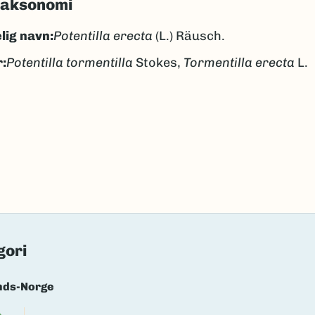
taksonomi
lig navn:
Potentilla erecta
(L.) Räusch.
:
Potentilla tormentilla
Stokes,
Tormentilla erecta
L.
pperot
epperot
k/Davvisámegiella:
varraruohtas
lig navn ID:
103347
135815
(Ekstern lenke)
axa for flere detaljer
gori
nds-Norge