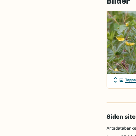
Bilder
Teppe
Siden sit
Artsdatabank