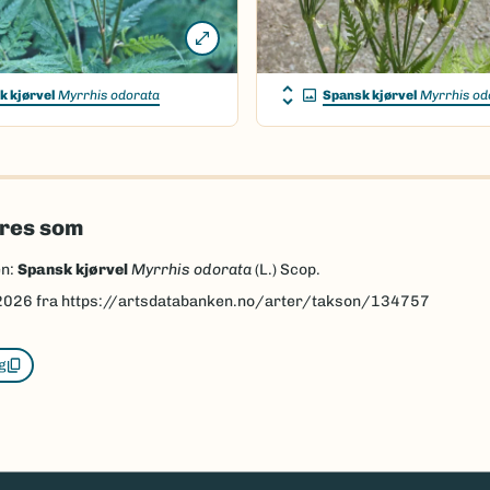
k kjørvel
Myrrhis odorata
Spansk kjørvel
Myrrhis od
eres som
en:
Spansk kjørvel
Myrrhis odorata
(L.) Scop.
2026
fra https://artsdatabanken.no/arter/takson/134757
g