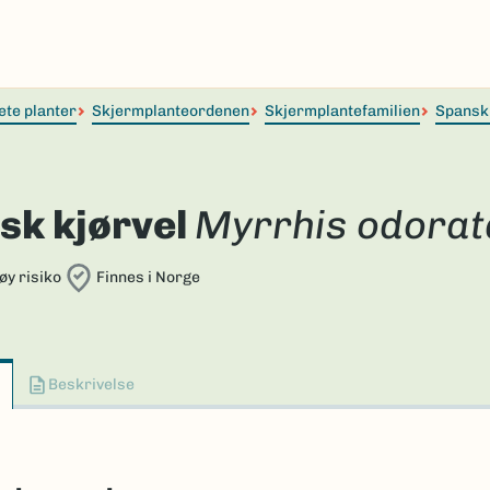
ete planter
Skjermplanteordenen
Skjermplantefamilien
Spansk
sk kjørvel
Myrrhis odorat
øy risiko
Finnes i Norge
Beskrivelse