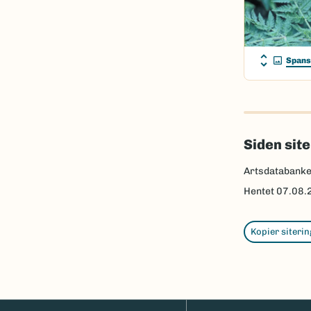
Spans
Siden sit
Artsdatabank
Hentet
07.08.
Kopier siterin