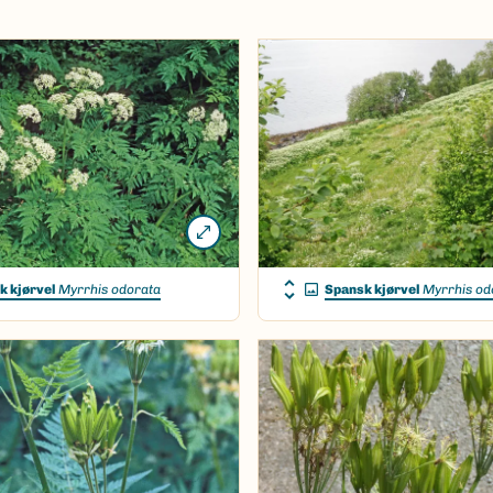
k kjørvel
Myrrhis odorata
Spansk kjørvel
Myrrhis od