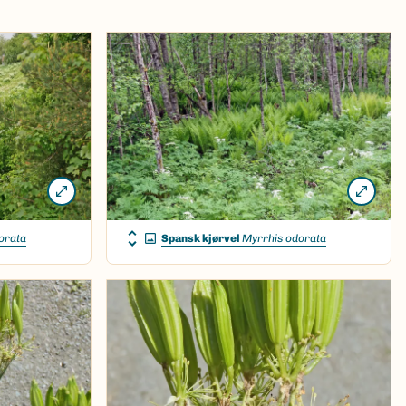
orata
Spansk kjørvel
Myrrhis odorata