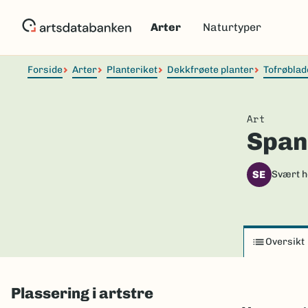
Hopp
til
Arter
Naturtyper
hovedinnhold
Forside
Arter
Planteriket
Dekkfrøete planter
Tofrøblad
Art
Span
SE
Svært h
Oversikt
Plassering i artstre