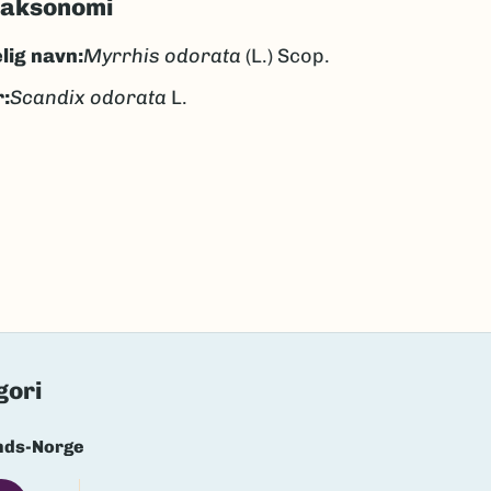
taksonomi
lig navn:
Myrrhis odorata
(L.) Scop.
:
Scandix odorata
L.
ansk kjørvel
pansk kjørvel
k/Davvisámegiella:
duiskkagearvil
lig navn ID:
100343
134757
(Ekstern lenke)
axa for flere detaljer
gori
nds-Norge