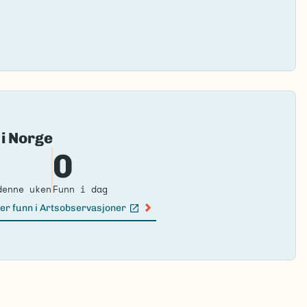
Fai
 i Norge
to
0
loa
ma
denne uken
Funn i dag
er funn i Artsobservasjoner
n lenke)