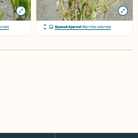
orata
Spansk kjørvel
Myrrhis odorata