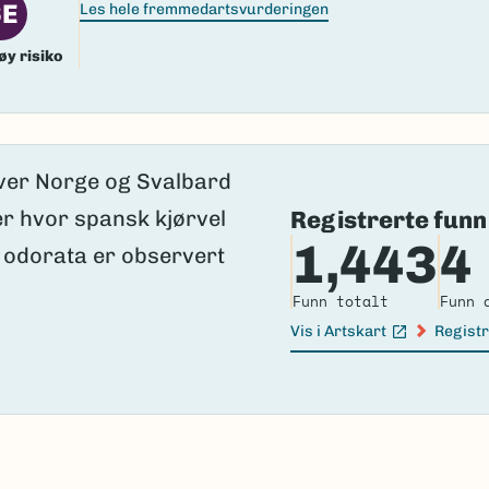
SE
Les hele fremmedartsvurderingen
øy risiko
Registrerte funn
1,443
4
Funn totalt
Funn 
Vis i Artskart
Registr
(Ekstern lenke)
(Ekster