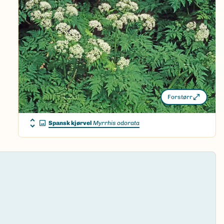
Forstørr
Spansk kjørvel
Myrrhis odorata