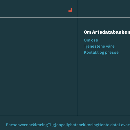
Om Artsdatabanke
Footermeny
Om oss
Tjenestene våre
Kontakt og presse
Bunntekst
Personvernerklæring
Tilgjengelighetserklæring
Hente data
Lever