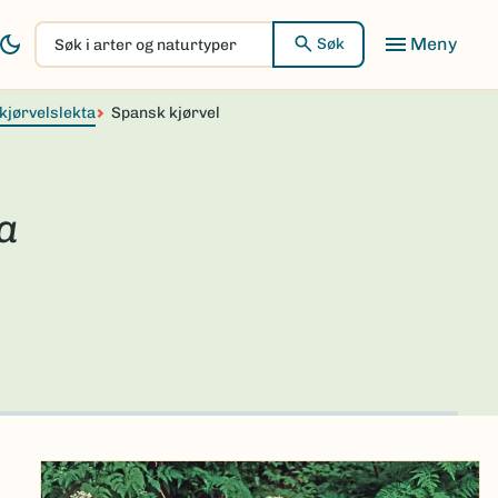
Søk
Søk
i
arter
kjørvelslekta
og
Spansk kjørvel
naturtyper
a