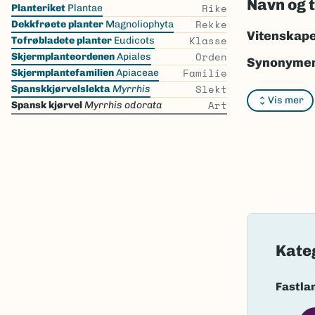
Navn og 
Skip
Rike
Planteriket
Plantae
the
Rekke
Dekkfrøete planter
Magnoliophyta
list
Vitenskape
Klasse
Tofrøbladete planter
Eudicots
Orden
Skjermplanteordenen
Apiales
Synonymer
Familie
Skjermplantefamilien
Apiaceae
Slekt
Bokmål:
sp
Spanskkjørvelslekta
Myrrhis
Vis mer
Art
Spansk kjørvel
Myrrhis odorata
Nynorsk:
s
Nordsamis
Vitenskape
Takson ID:
Gå til Nort
Kate
Fastla