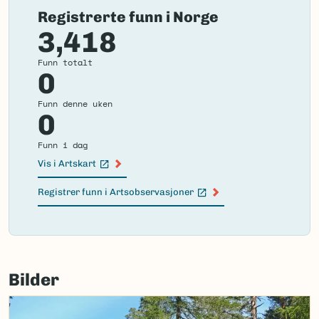
Registrerte funn i Norge
3,418
Funn totalt
0
Funn denne uken
0
Funn i dag
Vis i Artskart
(Ekstern lenke)
Registrer funn i Artsobservasjoner
(Ekstern lenke)
Failed
to
Bilder
load
map.