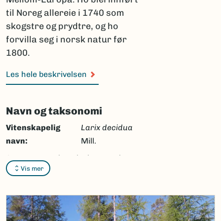
til Noreg allereie i 1740 som
skogstre og prydtre, og ho
forvilla seg i norsk natur før
1800.
Les hele beskrivelsen
Navn og taksonomi
Vitenskapelig
Larix decidua
navn:
Mill.
Synonymer:
Pinus larix
L.,
Larix
Vis mer
europaea
DC.
Bokmål:
europalerk
Nynorsk:
europalerk