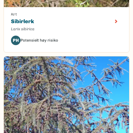
Art
Sibirlerk
Larix sibirica
PH
Potensielt høy risiko