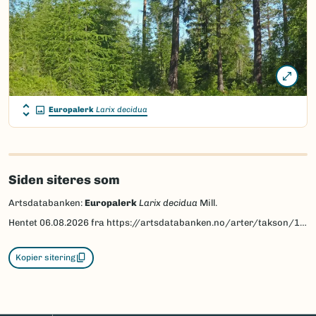
Europalerk
Larix decidua
Siden siteres som
Artsdatabanken:
Europalerk
Larix decidua
Mill.
Hentet
06.08.2026
fra https://artsdatabanken.no/arter/takson/134042
Kopier sitering