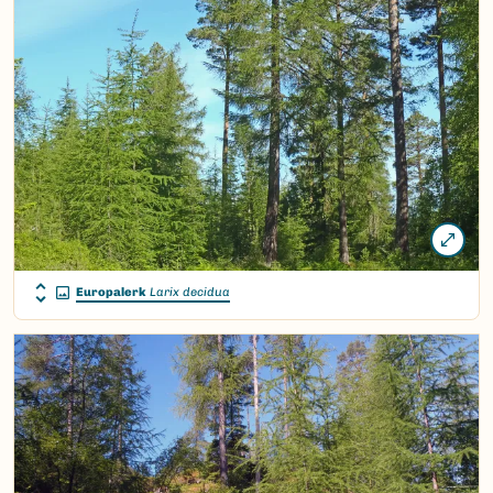
Europalerk
Larix decidua