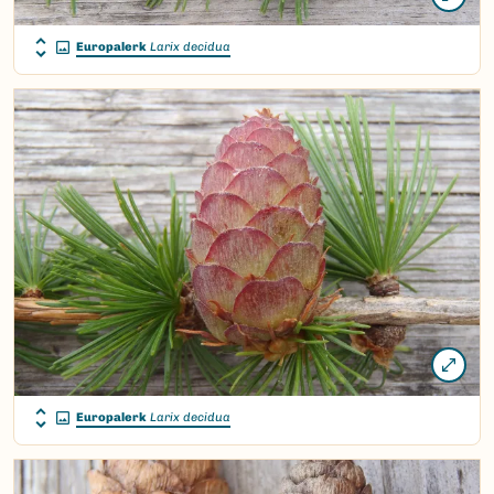
Europalerk
Larix decidua
Europalerk
Larix decidua