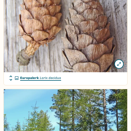
Europalerk
Larix decidua