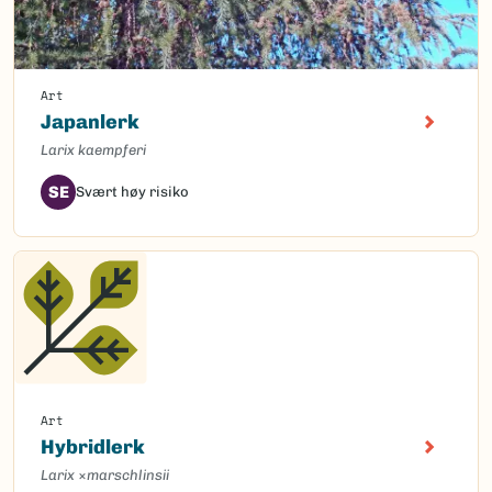
Art
Japanlerk
Larix kaempferi
SE
Svært høy risiko
Art
Hybridlerk
Larix
×
marschlinsii