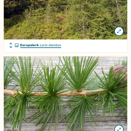
Europalerk
Larix decidua