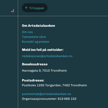
Til toppen
Om Artsdatabanken
Footermeny
Om oss
Tjenestene våre
Kontakt og presse
Meld inn feil på nettsider:
redaksjonen@artsdatabanken.no
Besøksadresse
Havnegata 9, 7010 Trondheim
Postadresse:
Postboks 1285 Torgarden, 7462 Trondheim
postmottak@artsdatabanken.no
Organisasjonsnummer: 919 666 102