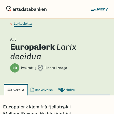
Hopp
til
hovedinnhold
Lerkeslekta
Art
Europalerk
Larix
decidua
LC
Livskraftig
Finnes i Norge
Artstre
Oversikt
Beskrivelse
Europalerk kjem frå fjellstrøk i
Mellom-Europa. Ho blei innført