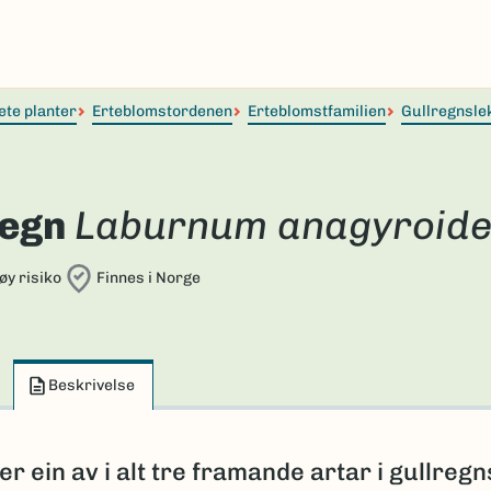
ete planter
Erteblomstordenen
Erteblomstfamilien
Gullregnsle
regn
Laburnum anagyroide
øy risiko
Finnes i Norge
Beskrivelse
er ein av i alt tre framande artar i gullregn