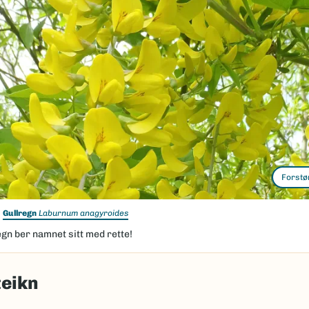
Forstø
Gullregn
Laburnum anagyroides
gn ber namnet sitt med rette!
teikn