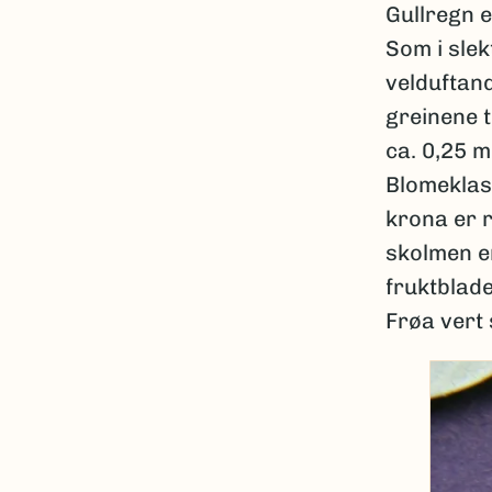
Gullregn er
Som i slek
velduftand
greinene t
ca. 0,25 m
Blomeklas
krona er r
skolmen e
fruktblade
Frøa vert 