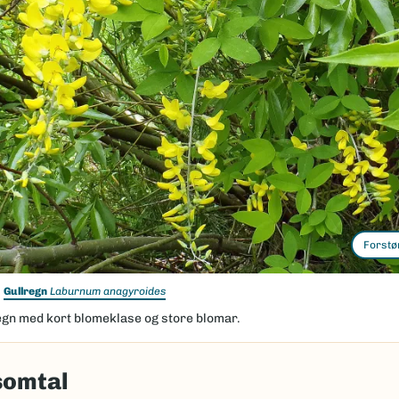
Forstø
Gullregn
Laburnum anagyroides
egn med kort blomeklase og store blomar.
omtal