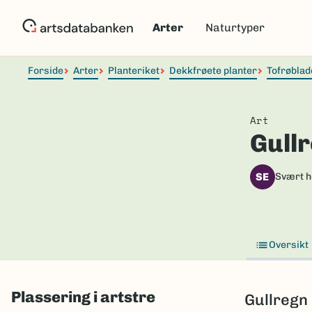
Hopp
til
Arter
Naturtyper
hovedinnhold
Forside
Arter
Planteriket
Dekkfrøete planter
Tofrøblad
Art
Gull
SE
Svært h
Oversikt
Plassering i artstre
Gullregn 