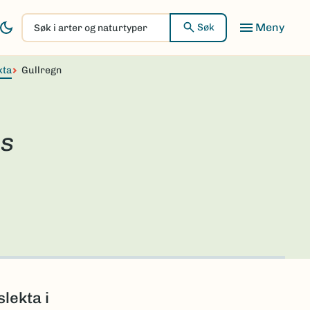
Søk
Søk
i
arter
kta
og
Gullregn
naturtyper
s
slekta i