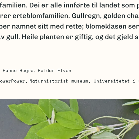
amilien. Dei er alle innførte til landet som 
yrer erteblomfamilien. Gullregn, golden cha
ber namnet sitt med rette; blomeklasen se
av gull. Heile planten er giftig, og det gjeld
Hanne Hegre
Reidar Elven
owerPower
Naturhistorisk museum, Universitetet i 