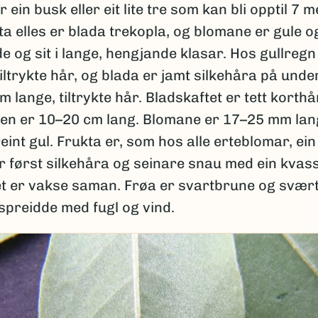
 ein busk eller eit lite tre som kan bli opptil 7 
ta elles er blada trekopla, og blomane er gule o
e og sit i lange, hengjande klasar. Hos gullregn
iltrykte hår, og blada er jamt silkehåra på und
m lange, tiltrykte hår. Bladskaftet er tett korthå
en er 10–20 cm lang. Blomane er 17–25 mm lan
eint gul. Frukta er, som hos alle erteblomar, ein
r først silkehåra og seinare snau med ein kvas
t er vakse saman. Frøa er svartbrune og svært 
spreidde med fugl og vind.