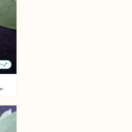
rr
r.