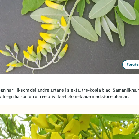
Forstø
gn har, liksom dei andre artane i slekta, tre-kopla blad. Samanlikna
llregn har arten ein relativt kort blomeklase med store blomar.