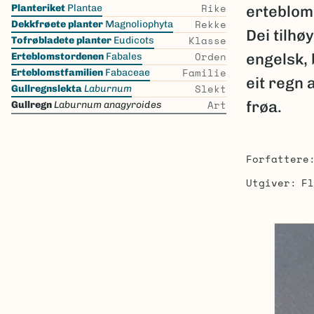
Skip
Rike
Planteriket
Plantae
erteblomf
the
Rekke
Dekkfrøete planter
Magnoliophyta
Dei tilhø
list
Klasse
Tofrøbladete planter
Eudicots
Orden
engelsk, 
Erteblomstordenen
Fabales
Familie
Erteblomstfamilien
Fabaceae
eit regn 
Slekt
Gullregnslekta
Laburnum
Art
frøa.
Gullregn
Laburnum anagyroides
Forfattere
Utgiver
Fl