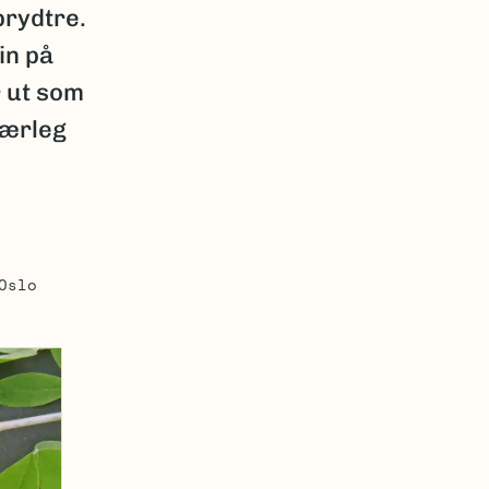
prydtre.
in på
r ut som
 særleg
Oslo