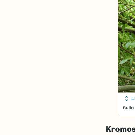
Gullr
Kromos