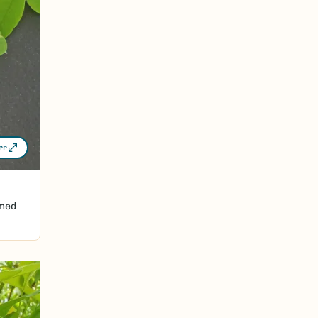
rr
 med