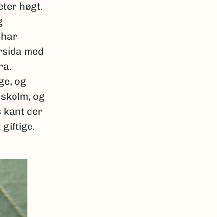
meter høgt.
g
 har
ersida med
ra.
ge, og
 skolm, og
s kant der
giftige.