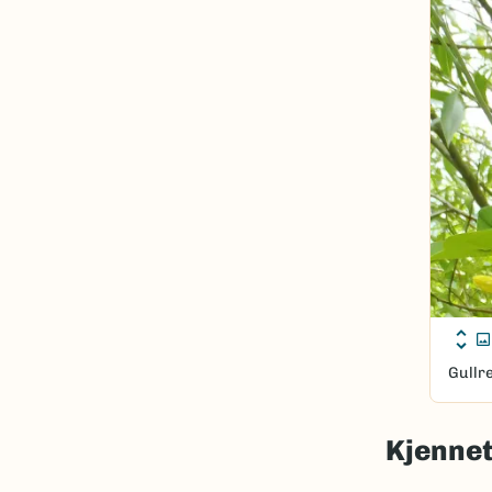
Gullre
Kjenne