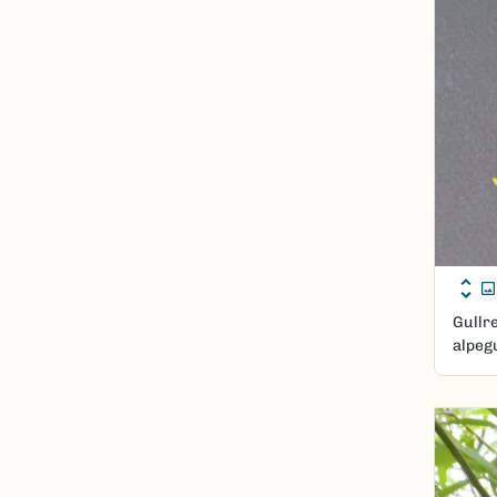
Gullre
alpegu