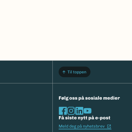
Til toppen
Følg oss på sosiale medier
Få siste nytt på e-post
(Ekstern l
Meld deg på nyhetsbrev