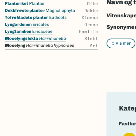
Navn og 
Skip
Rike
Planteriket
Plantae
the
Rekke
Dekkfrøete planter
Magnoliophyta
list
Vitenskape
Klasse
Tofrøbladete planter
Eudicots
Orden
Lyngordenen
Ericales
Synonymer
Familie
Lyngfamilien
Ericaceae
Slekt
Moselyngslekta
Harrimanella
Vis mer
Art
Moselyng
Harrimanella hypnoides
Bokmål:
mo
Nynorsk:
m
Nordsamis
Vitenskape
Takson ID:
Gå til Nort
Kate
Fastla