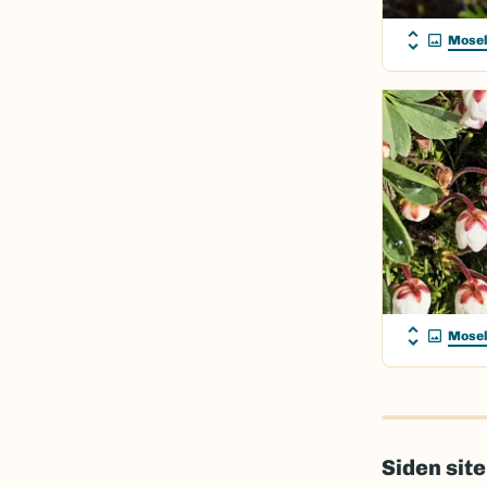
Mosel
Mosel
Siden sit