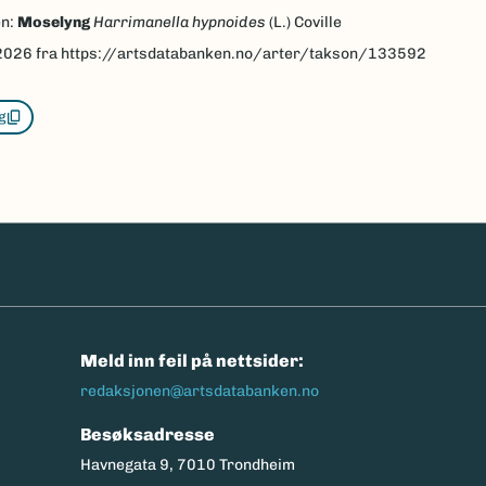
en:
Moselyng
Harrimanella hypnoides
(L.) Coville
2026
fra https://artsdatabanken.no/arter/takson/133592
g
n
Meld inn feil på nettsider:
redaksjonen@artsdatabanken.no
Besøksadresse
Havnegata 9, 7010 Trondheim