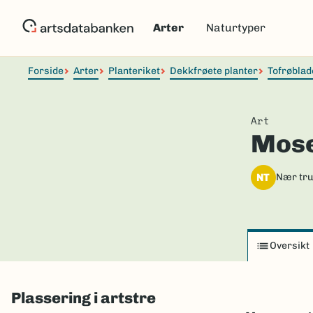
Hopp
til
Arter
Naturtyper
hovedinnhold
Forside
Arter
Planteriket
Dekkfrøete planter
Tofrøblad
Art
Mose
NT
Nær tru
Oversikt
Plassering i artstre