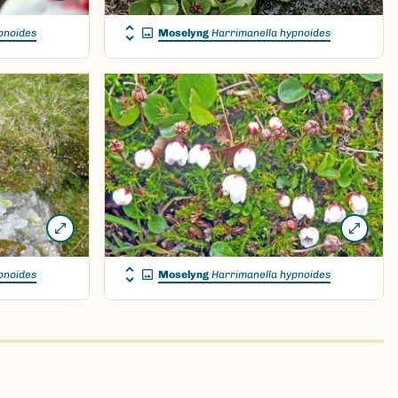
pnoides
Moselyng
Harrimanella hypnoides
pnoides
Moselyng
Harrimanella hypnoides