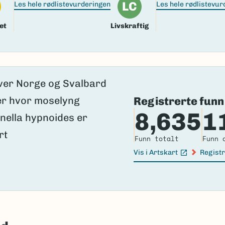
LC
Les hele rødlistevurderingen
Les hele rødlistevu
et
Livskraftig
Registrerte funn
8,635
1
Funn totalt
Funn 
Vis i Artskart
Registr
(Ekstern lenke)
(Ekster