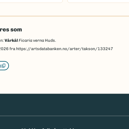
eres som
en:
Vårkål
Ficaria verna
Huds.
2026
fra https://artsdatabanken.no/arter/takson/133247
g