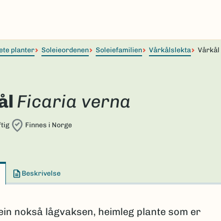
ete planter
Soleieordenen
Soleiefamilien
Vårkålslekta
Vårkål
ål
Ficaria verna
tig
Finnes i Norge
Beskrivelse
ein nokså lågvaksen, heimleg plante som er