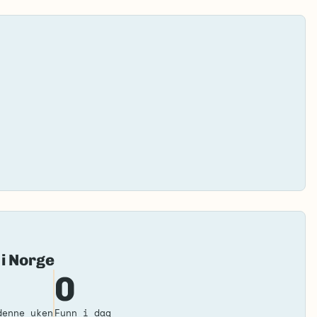
Fai
 i Norge
to
0
loa
ma
denne uken
Funn i dag