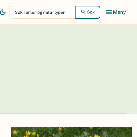
Søk
Søk
i
arter
og
naturtyper