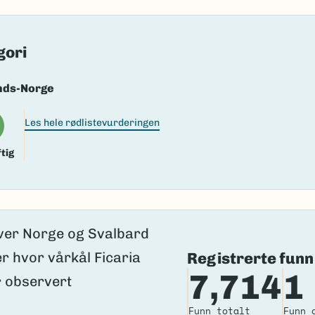
k/Davvisámegiella:
čuolbmanoarsa
lig navn ID:
103123
gori
133247
nds-Norge
(Ekstern lenke)
axa for flere detaljer
Les hele rødlistevurderingen
tig
Registrerte funn
7,714
1
Funn totalt
Funn 