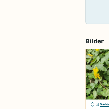
Bilder
Vårkå