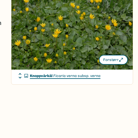
n
Forstørr
Knoppvårkål
Ficaria verna
subsp.
verna