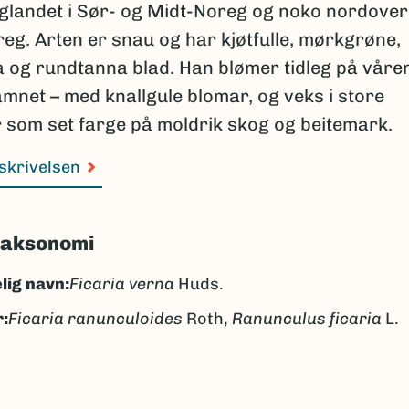
låglandet i Sør- og Midt-Noreg og noko nordover
eg. Arten er snau og har kjøtfulle, mørkgrøne,
 og rundtanna blad. Han blømer tidleg på våre
mnet – med knallgule blomar, og veks i store
 som set farge på moldrik skog og beitemark.
skrivelsen
taksonomi
lig navn:
Ficaria verna
Huds.
:
Ficaria ranunculoides
Roth,
Ranunculus ficaria
L.
rkål
årkål