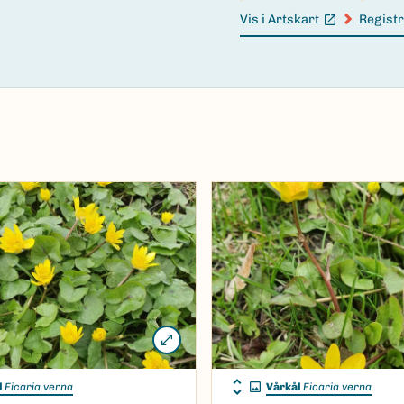
Vis i Artskart
Registr
(Ekstern lenke)
(Ekster
l
Ficaria verna
Vårkål
Ficaria verna