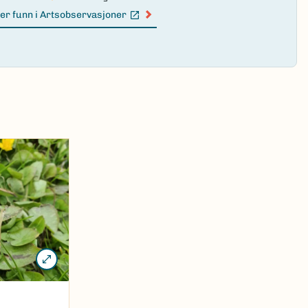
er funn i Artsobservasjoner
n lenke)