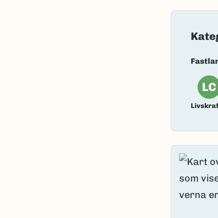
Nordsamis
Vitenskape
Kate
Takson ID:
Fastla
Gå til Nort
LC
Livskraf