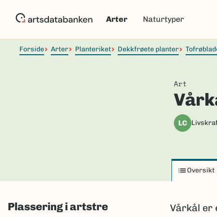
Hopp
til
Arter
Naturtyper
hovedinnhold
Forside
Arter
Planteriket
Dekkfrøete planter
Tofrøblad
Art
Vårk
LC
Livskraf
Oversikt
Plassering i artstre
Vårkål er 