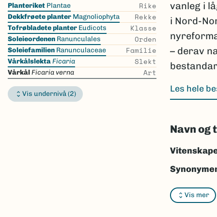
Skip
vanleg i 
Rike
Planteriket
Plantae
the
Rekke
Dekkfrøete planter
Magnoliophyta
i Nord-Nor
list
Klasse
Tofrøbladete planter
Eudicots
nyreforma
Orden
Soleieordenen
Ranunculales
Familie
– derav na
Soleiefamilien
Ranunculaceae
Slekt
Vårkålslekta
Ficaria
bestandar
Art
Vårkål
Ficaria verna
Les hele be
Vis undernivå (2)
Navn og 
Vitenskape
Synonymer
Bokmål:
vå
Vis mer
Nynorsk:
v