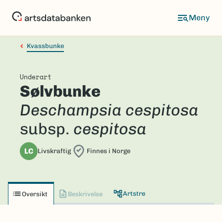
Hopp
til
hovedinnhold
Kvassbunke
Underart
Sølvbunke
Deschampsia cespitosa
subsp.
cespitosa
LC
Livskraftig
Finnes i Norge
Artstre
Oversikt
Beskrivelse