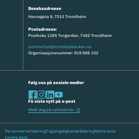
Besøksadresse
Havnegata 9, 7010 Trondheim
Postadresse:
Postboks 1285 Torgarden, 7462 Trondheim
postmottak@artsdatabanken.no
Organisasjonsnummer: 919 666 102
Følg oss på sosiale medier
Få siste nytt på e-post
(Ekstern lenke)
Meld deg på nyhetsbrev
Bunntekst
Personvernerklæring
Tilgjengelighetserklæring
Hente data
Levere data