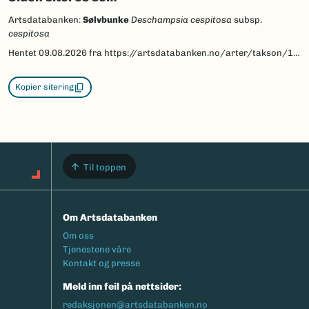
Artsdatabanken:
Sølvbunke
Deschampsia cespitosa
subsp.
cespitosa
Hentet
09.08.2026
fra https://artsdatabanken.no/arter/takson/132272
Kopier sitering
Til toppen
Om Artsdatabanken
Footermeny
Om oss
Tjenestene våre
Kontakt og presse
Meld inn feil på nettsider:
redaksjonen@artsdatabanken.no