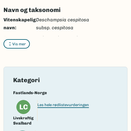
Navn og taksonomi
Vitenskapelig
Deschampsia cespitosa
navn:
subsp.
cespitosa
Synonymer:
Deschampsia caespitosa
Vis mer
subsp.
caespitosa
Bokmål:
sølvbunke
Nynorsk:
sølvbunke
Nordsamisk/Davvisámegiella:
gieddesitnu
Kategori
Vitenskapelig navn ID:
99990
Fastlands-Norge
Takson ID:
132272
LC
Les hele rødlistevurderingen
(Ekstern lenke)
Gå til Nortaxa for flere detaljer
Livskraftig
Svalbard