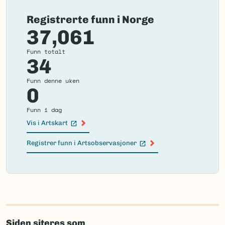
Registrerte funn i Norge
37,061
Funn totalt
34
Funn denne uken
0
Funn i dag
Vis i Artskart
(Ekstern lenke)
Registrer funn i Artsobservasjoner
(Ekstern lenke)
Failed
to
load
map.
Siden siteres som