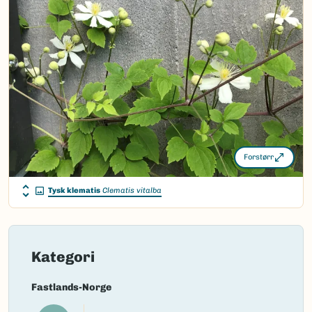
Nordsamisk/Davvisámegiella:
Ingen
Vitenskapelig navn ID:
103105
Takson ID:
131879
(Ekstern lenke)
Gå til Nortaxa for flere detaljer
Forstørr
Tysk klematis
Clematis vitalba
Kategori
Fastlands-Norge