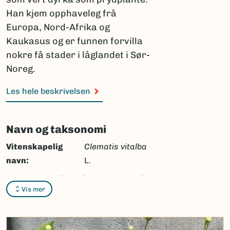
Han kjem opphaveleg frå
Europa, Nord-Afrika og
Kaukasus og er funnen forvilla
nokre få stader i låglandet i Sør-
Noreg.
Les hele beskrivelsen
Navn og taksonomi
Vitenskapelig
Clematis vitalba
navn:
L.
Synonymer:
Clematis crenata
Jord.
Vis mer
Bokmål:
tysk klematis
Nynorsk:
tysk ranke