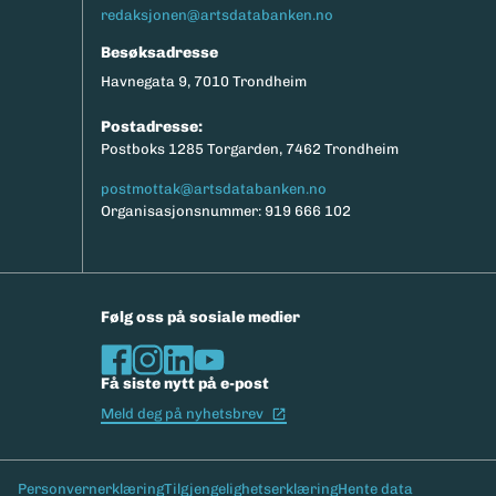
redaksjonen@artsdatabanken.no
Besøksadresse
Havnegata 9, 7010 Trondheim
Postadresse:
Postboks 1285 Torgarden, 7462 Trondheim
postmottak@artsdatabanken.no
Organisasjonsnummer: 919 666 102
Følg oss på sosiale medier
Få siste nytt på e-post
(Ekstern lenke)
Meld deg på nyhetsbrev
Bunntekst
Personvernerklæring
Tilgjengelighetserklæring
Hente data