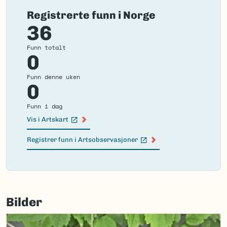
Registrerte funn i Norge
36
Funn totalt
0
Funn denne uken
0
Funn i dag
Vis i Artskart
(Ekstern lenke)
Registrer funn i Artsobservasjoner
(Ekstern lenke)
Failed
to
Bilder
load
map.