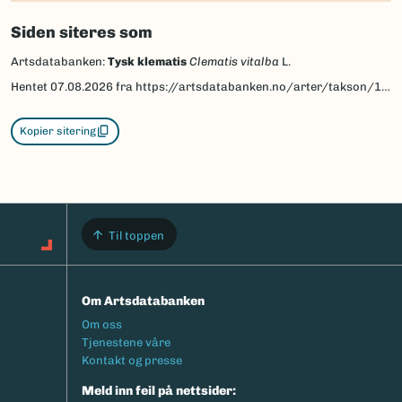
Siden siteres som
Artsdatabanken:
Tysk klematis
Clematis vitalba
L.
Hentet
07.08.2026
fra https://artsdatabanken.no/arter/takson/131879
Kopier sitering
Til toppen
Om Artsdatabanken
Footermeny
Om oss
Tjenestene våre
Kontakt og presse
Meld inn feil på nettsider: