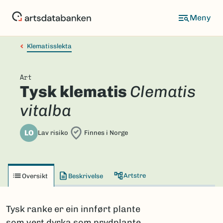
Hopp
til
hovedinnhold
Klematisslekta
Art
Tysk klematis
Clematis
vitalba
LO
Lav risiko
Finnes i Norge
Artstre
Oversikt
Beskrivelse
Tysk ranke er ein innført plante
som vert dyrka som prydplante.