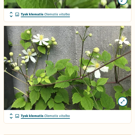
Tysk klematis
Clematis vitalba
Tysk klematis
Clematis vitalba