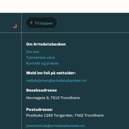
Til toppen
Om Artsdatabanken
Footermeny
Om oss
Tjenestene våre
Kontakt og presse
Meld inn feil på nettsider:
redaksjonen@artsdatabanken.no
Besøksadresse
Havnegata 9, 7010 Trondheim
Postadresse:
Postboks 1285 Torgarden, 7462 Trondheim
postmottak@artsdatabanken.no