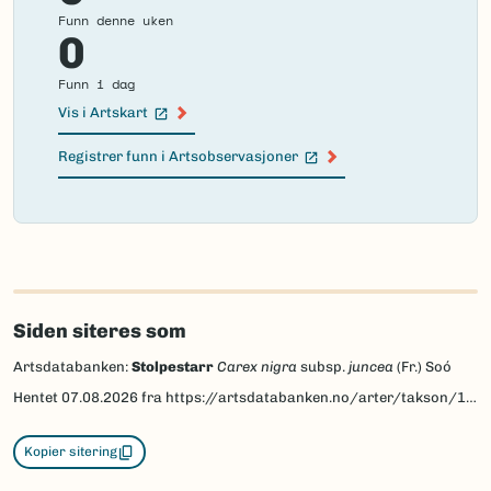
Nordsamisk/Davvisámegiella:
miektalukti
Funn denne uken
0
Vitenskapelig navn ID:
145676
Takson ID:
131405
Funn i dag
Vis i Artskart
(Ekstern lenke)
Gå til Nortaxa for flere detaljer
(Ekstern lenke)
Registrer funn i Artsobservasjoner
(Ekstern lenke)
Failed
to
load
map.
Siden siteres som
Artsdatabanken:
Stolpestarr
Carex nigra
subsp.
juncea
(Fr.) Soó
Hentet
07.08.2026
fra https://artsdatabanken.no/arter/takson/131405
Kopier sitering