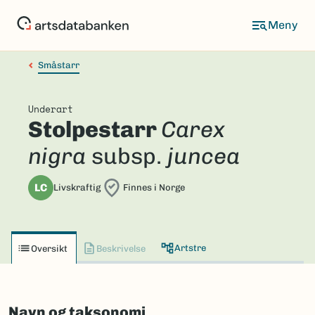
Hopp
til
hovedinnhold
Småstarr
Underart
Stolpestarr
Carex
nigra
subsp.
juncea
LC
Livskraftig
Finnes i Norge
Artstre
Oversikt
Beskrivelse
Navn og taksonomi