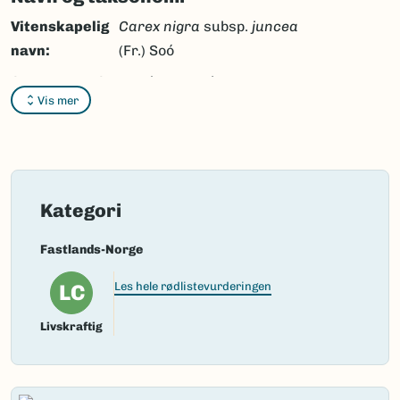
Vitenskapelig
Carex nigra
subsp.
juncea
navn:
(Fr.) Soó
Synonymer:
Carex nigra
var.
juncea
(Fr.)
Vis mer
Hyl.,
Carex vulgaris
var.
juncella
(Fr.),
Carex cespitosa
subsp.
wiluica
(Meinsh. ex
Maack) Kryl.,
Carex
caespitosa
subsp.
wiluica
Kategori
(Meinsh. ex Maack) Kryl.,
Carex juncella
subsp.
wiluica
Fastlands-Norge
(Meinsh. ex Maack)
LC
Les hele rødlistevurderingen
T.V.Egorova,
Carex nigra
subsp.
wiluica
(Meinsh. ex
Livskraftig
Maack) Á.Löve & D.Löve,
Carex juncea
(Fr.),
Carex
juncella
(Fr.) Th.Fr.,
Carex