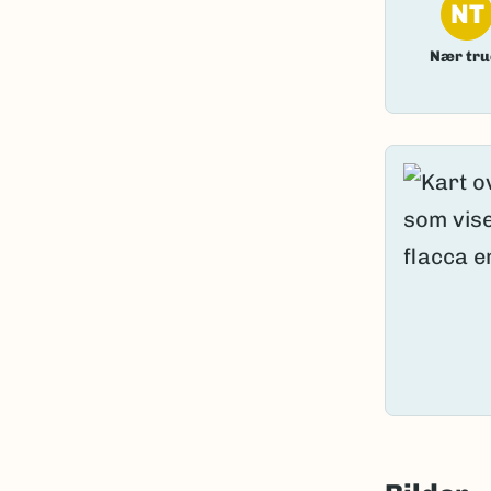
NT
Nær tru