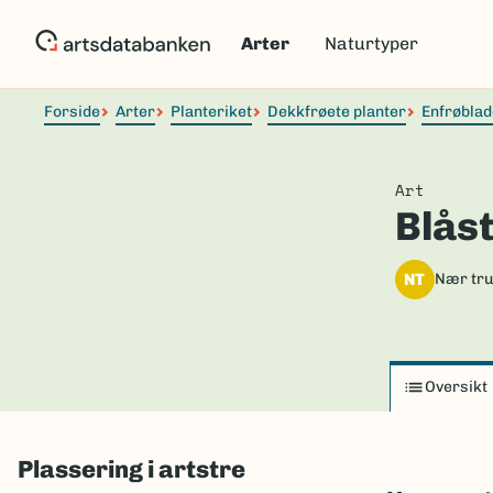
Hopp
til
Arter
Naturtyper
hovedinnhold
Forside
Arter
Planteriket
Dekkfrøete planter
Enfrøblad
Art
Blås
NT
Nær tru
Oversikt
Plassering i artstre