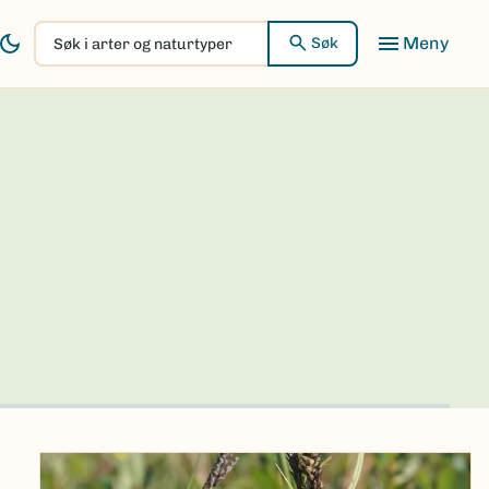
Søk
Søk
i
arter
og
naturtyper