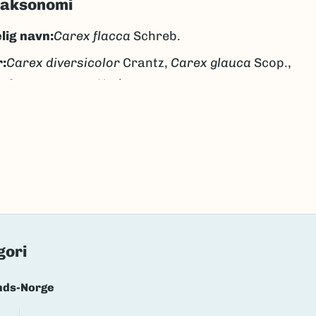
taksonomi
lig navn:
Carex flacca
Schreb.
:
Carex diversicolor
Crantz,
Carex glauca
Scop.,
Carex recurva
Huds.
åstarr
låstorr
k/Davvisámegiella:
váksalukti
lig navn ID:
99652
131282
(Ekstern lenke)
axa for flere detaljer
gori
nds-Norge