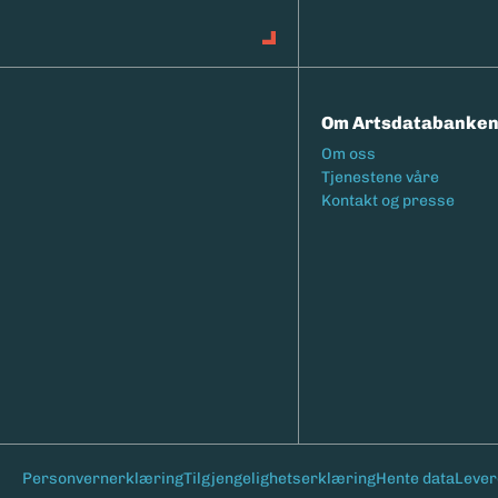
Om Artsdatabanke
Footermeny
Om oss
Tjenestene våre
Kontakt og presse
Bunntekst
Personvernerklæring
Tilgjengelighetserklæring
Hente data
Lever