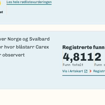
Les hele rødlistevurderingen
et
Registrerte funn
4,811
2
Funn totalt
Funn 
Vis i Artskart
Registr
(Ekstern lenke)
(Ekster