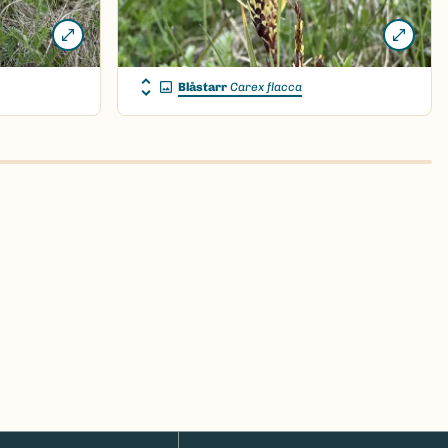
Blåstarr
Carex flacca