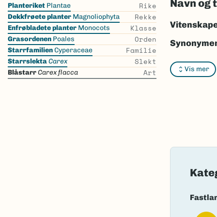
Navn og 
Skip
Rike
Planteriket
Plantae
the
Rekke
Dekkfrøete planter
Magnoliophyta
list
Vitenskape
Klasse
Enfrøbladete planter
Monocots
Orden
Grasordenen
Poales
Synonymer
Familie
Starrfamilien
Cyperaceae
Slekt
Starrslekta
Carex
Vis mer
Art
Blåstarr
Carex flacca
Bokmål:
bl
Nynorsk:
b
Nordsamis
Vitenskape
Takson ID:
Gå til Nort
Kate
Fastla