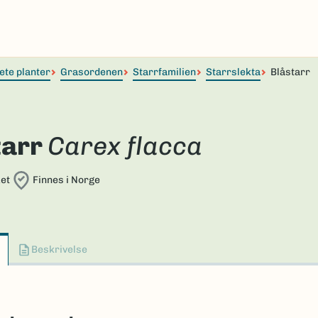
ete planter
Grasordenen
Starrfamilien
Starrslekta
Blåstarr
tarr
Carex flacca
et
Finnes i Norge
Beskrivelse