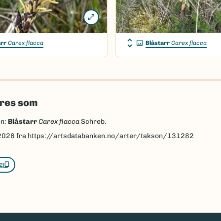
arr
Carex flacca
Blåstarr
Carex flacca
eres som
en:
Blåstarr
Carex flacca
Schreb.
2026
fra https://artsdatabanken.no/arter/takson/131282
g