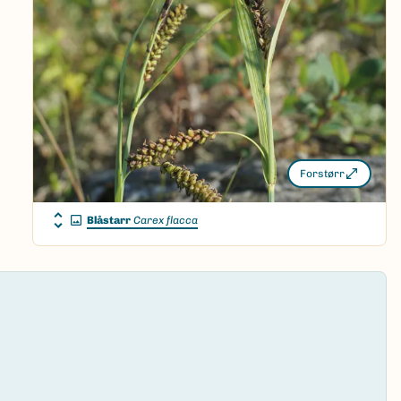
Forstørr
Blåstarr
Carex flacca