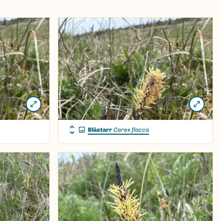
Blåstarr
Carex flacca