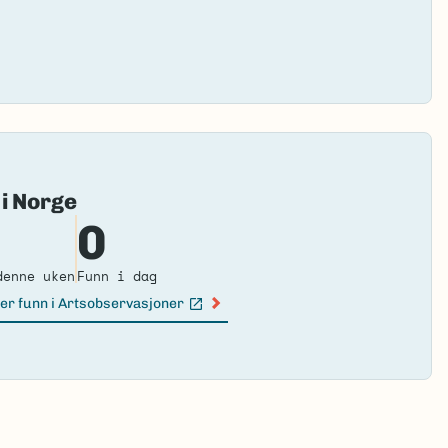
Fai
 i Norge
to
0
loa
ma
denne uken
Funn i dag
er funn i Artsobservasjoner
n lenke)