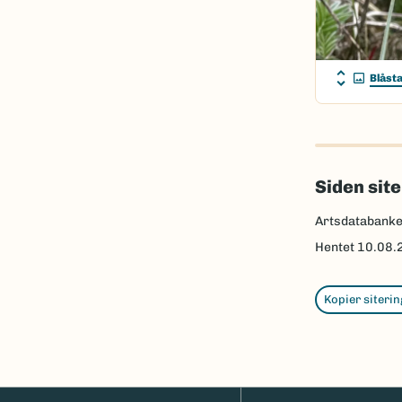
Blåst
Siden sit
Artsdatabank
Hentet
10.08.
Kopier siterin