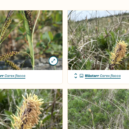
arr
Carex flacca
Blåstarr
Carex flacca