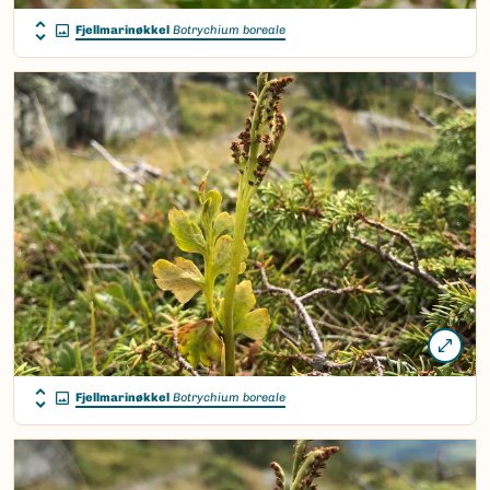
Fjellmarinøkkel
Botrychium boreale
Fjellmarinøkkel
Botrychium boreale