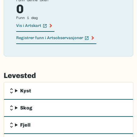
0
Funn i dag
Vis i Artskart
(Ekstern lenke)
Registrer funn i Artsobservasjoner
(Ekstern lenke)
Failed
to
Levested
load
map.
Kyst
Skog
Fjell