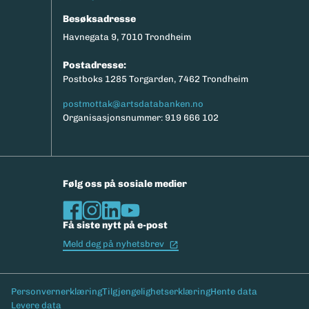
Besøksadresse
Havnegata 9, 7010 Trondheim
Postadresse:
Postboks 1285 Torgarden, 7462 Trondheim
postmottak@artsdatabanken.no
Organisasjonsnummer: 919 666 102
Følg oss på sosiale medier
Få siste nytt på e-post
(Ekstern lenke)
Meld deg på nyhetsbrev
Bunntekst
Personvernerklæring
Tilgjengelighetserklæring
Hente data
Levere data