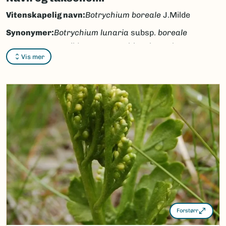
Vitenskapelig navn:
Botrychium boreale
J.Milde
Synonymer:
Botrychium lunaria
subsp.
boreale
(J.Milde) Fr.,
Botrychium boreale
Vis mer
var.
evolutum
Ångstr.
Bokmål:
fjellmarinøkkel
Nynorsk:
fjellmarinøkkel
Nordsamisk/Davvisámegiella:
suoidnečoavdda
Vitenskapelig navn ID:
103968
Takson ID:
130992
(Ekstern lenke)
Gå til Nortaxa for flere detaljer
Forstørr