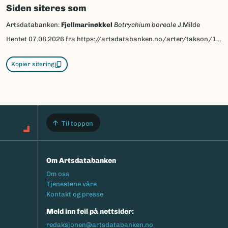
Siden siteres som
Artsdatabanken:
Fjellmarinøkkel
Botrychium boreale
J.Milde
Hentet
07.08.2026
fra https://artsdatabanken.no/arter/takson/130992
Kopier sitering
Til toppen
Om Artsdatabanken
Footermeny
Om oss
Tjenestene våre
Kontakt og presse
Meld inn feil på nettsider:
redaksjonen@artsdatabanken.no