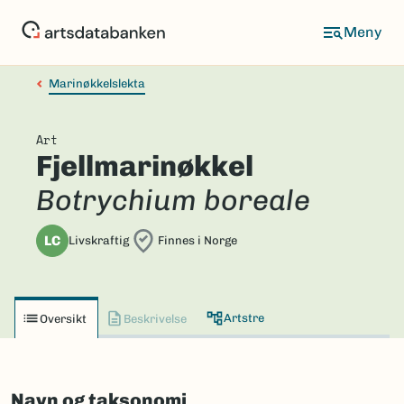
Hopp
til
hovedinnhold
Marinøkkelslekta
Art
Fjellmarinøkkel
Botrychium boreale
LC
Livskraftig
Finnes i Norge
Artstre
Oversikt
Beskrivelse
Navn og taksonomi