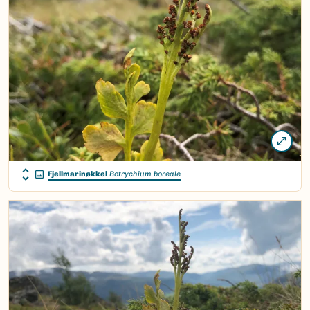
Fjellmarinøkkel
Botrychium boreale