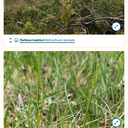
Fjellmarinøkkel
Botrychium boreale