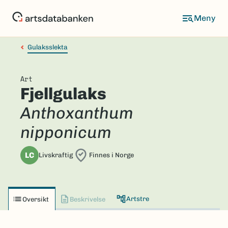
Hopp
til
hovedinnhold
Gulaksslekta
Art
Fjellgulaks
Anthoxanthum
nipponicum
LC
Livskraftig
Finnes i Norge
Artstre
Oversikt
Beskrivelse