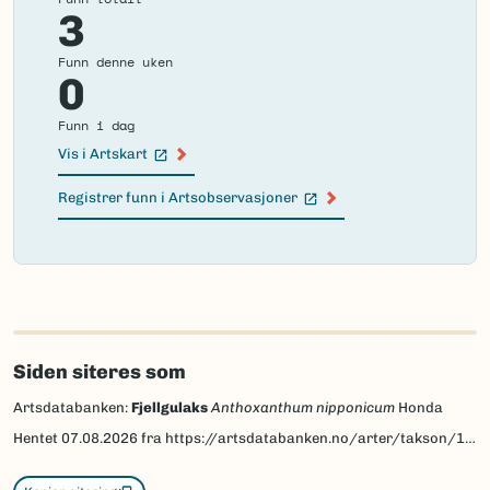
3
Funn denne uken
0
Funn i dag
Vis i Artskart
(Ekstern lenke)
Registrer funn i Artsobservasjoner
(Ekstern lenke)
Failed
to
load
map.
Siden siteres som
Artsdatabanken:
Fjellgulaks
Anthoxanthum nipponicum
Honda
Hentet
07.08.2026
fra https://artsdatabanken.no/arter/takson/130454