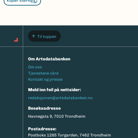
Kopier sitering
Til toppen
Om Artsdatabanken
Footermeny
Om oss
Tjenestene våre
Kontakt og presse
Meld inn feil på nettsider:
redaksjonen@artsdatabanken.no
Besøksadresse
Havnegata 9, 7010 Trondheim
Postadresse:
Postboks 1285 Torgarden, 7462 Trondheim