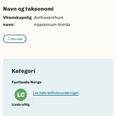
Navn og taksonomi
Vitenskapelig
Anthoxanthum
navn:
nipponicum
Honda
Synonymer:
Anthoxanthum odoratum
Vis mer
subsp.
alpinum
(Á.Löve &
D.Löve) B.M.G.Jones &
Melderis,
Anthoxanthum
alpinum
Á.Löve & D.Löve
Kategori
Bokmål:
fjellgulaks
Nynorsk:
fjellgulaks
Fastlands-Norge
Nordsamisk/Davvisámegiella:
háiskážir
LC
Les hele rødlistevurderingen
Vitenskapelig navn ID:
99896
Livskraftig
Takson ID:
130454
(Ekstern lenke)
Gå til Nortaxa for flere detaljer