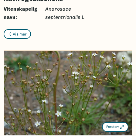
Vitenskapelig
Androsace
navn:
septentrionalis
L.
Synonymer:
Androsace septentrionalis
Vis mer
var.
gormanii
(Greene) Ostenf.,
Douglasia ochotensis
subsp.
gormanii
(Greene) Á.Löve &
D.Löve
Bokmål:
smånøkkel
Nynorsk:
smånøkkel
Nordsamisk/Davvisámegiella:
čievranásti
Vitenskapelig navn ID:
101869
Takson ID:
130316
(Ekstern lenke)
Gå til Nortaxa for flere detaljer
Forstørr