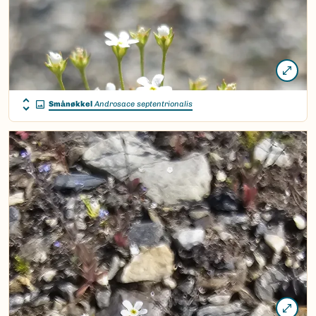
Smånøkkel
Androsace septentrionalis