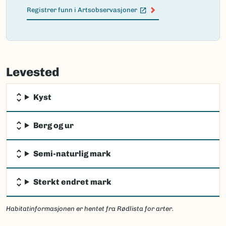
Registrer funn i Artsobservasjoner
(Ekstern lenke)
Failed
to
Levested
load
map.
Kyst
Berg og ur
Semi-naturlig mark
Sterkt endret mark
Habitatinformasjonen er hentet fra Rødlista for arter.