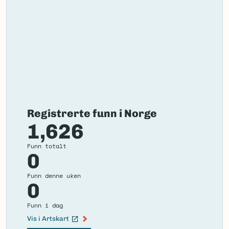
Registrerte funn i Norge
1,626
Funn totalt
0
Funn denne uken
0
Funn i dag
Vis i Artskart
(Ekstern lenke)