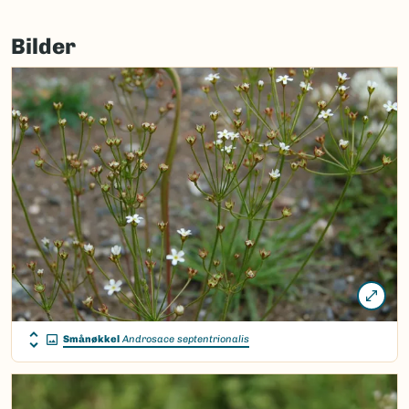
Bilder
Smånøkkel
Androsace septentrionalis