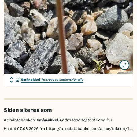
Smånøkkel
Androsace septentrionalis
Siden siteres som
Artsdatabanken:
Smånøkkel
Androsace septentrionalis
L.
Hentet
07.08.2026
fra https://artsdatabanken.no/arter/takson/130316