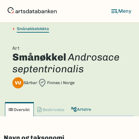
Hopp
til
hovedinnhold
Smånøkkelslekta
Art
Smånøkkel
Androsace
septentrionalis
VU
Sårbar
Finnes i Norge
Artstre
Oversikt
Beskrivelse
Navn og taksonomi