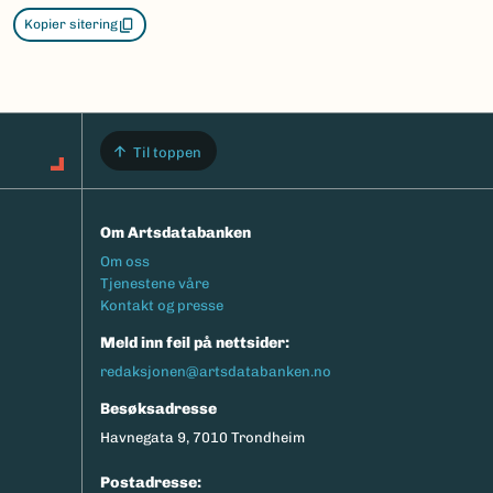
Kopier sitering
Til toppen
Om Artsdatabanken
Footermeny
Om oss
Tjenestene våre
Kontakt og presse
Meld inn feil på nettsider:
redaksjonen@artsdatabanken.no
Besøksadresse
Havnegata 9, 7010 Trondheim
Postadresse: