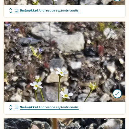
Smånøkkel
Androsace septentrionalis
Smånøkkel
Androsace septentrionalis