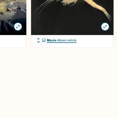
Mysis
Mysis relicta