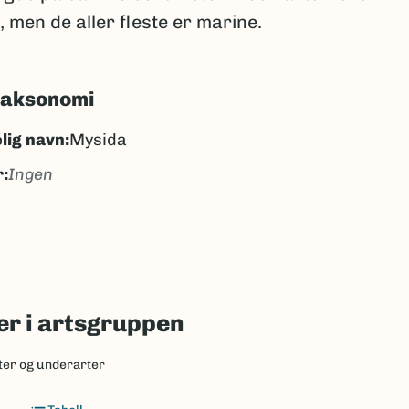
 men de aller fleste er marine.
taksonomi
lig navn:
Mysida
:
Ingen
sider
ysidar
k/Davvisámegiella:
Ingen
lig navn ID:
130
r i artsgruppen
130
ter og underarter
(Ekstern lenke)
axa for flere detaljer