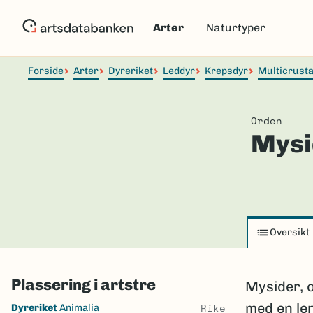
Hopp
til
Arter
Naturtyper
hovedinnhold
Forside
Arter
Dyreriket
Leddyr
Krepsdyr
Multicrust
Orden
Mysi
Oversikt
Plassering i artstre
Mysider, o
Skip
med en len
Rike
Dyreriket
Animalia