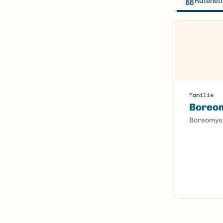
Rutenett
Familie
Boreo
Boreomys
Content l