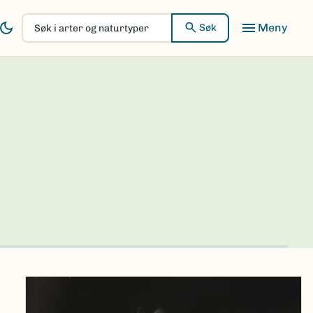
Søk
Søk
i
arter
og
naturtyper