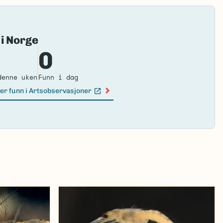
Fai
 i Norge
to
0
loa
ma
denne uken
Funn i dag
er funn i Artsobservasjoner
n lenke)