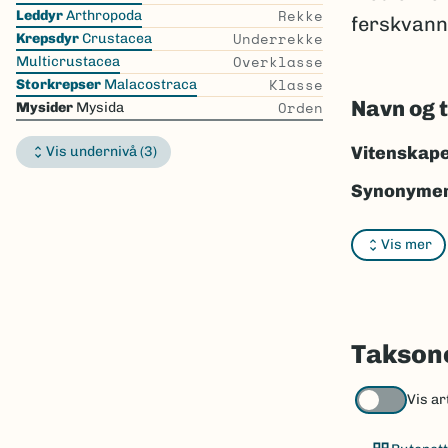
the
Rekke
Leddyr
Arthropoda
ferskvann,
list
Underrekke
Krepsdyr
Crustacea
Overklasse
Multicrustacea
Klasse
Storkrepser
Malacostraca
Navn og 
Orden
Mysider
Mysida
Vitenskape
Vis undernivå (3)
Synonymer
Bokmål:
my
Vis mer
Nynorsk:
m
Nordsamis
Vitenskape
Taksone
Takson ID:
Vis ar
Gå til Nort