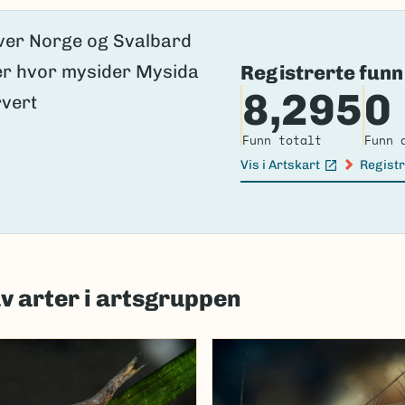
Registrerte funn
8,295
0
Funn totalt
Funn 
Vis i Artskart
Registr
(Ekstern lenke)
(Ekster
av arter i artsgruppen