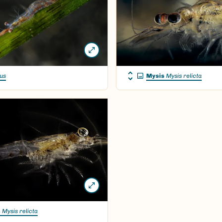
us
Mysis
Mysis relicta
s
Mysis relicta