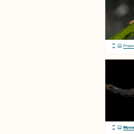
Praun
Mysi