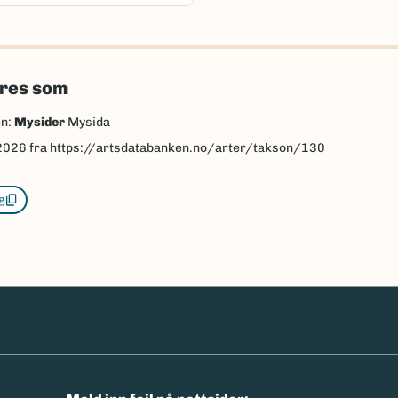
eres som
en:
Mysider
Mysida
2026
fra https://artsdatabanken.no/arter/takson/130
g