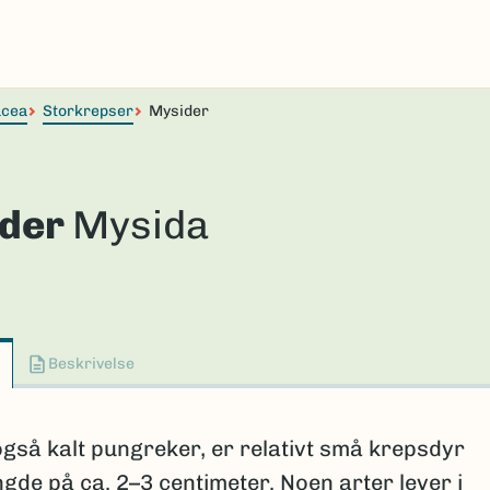
acea
Storkrepser
Mysider
der
Mysida
Beskrivelse
gså kalt pungreker, er relativt små krepsdyr
gde på ca. 2–3 centimeter. Noen arter lever i