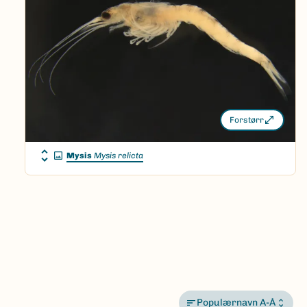
Forstørr
Mysis
Mysis relicta
Populærnavn A-Å