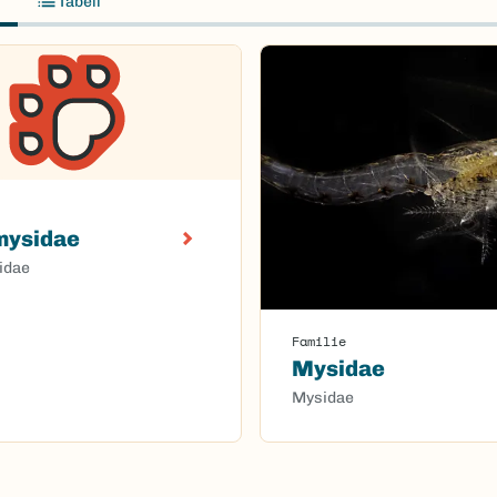
Tabell
mysidae
idae
Familie
Mysidae
Mysidae
oaded.