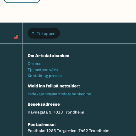
Til toppen
Om Artsdatabanken
Footermeny
Om oss
Tjenestene våre
Kontakt og presse
Meld inn feil på nettsider:
redaksjonen@artsdatabanken.no
Besøksadresse
Havnegata 9, 7010 Trondheim
Postadresse:
Postboks 1285 Torgarden, 7462 Trondheim