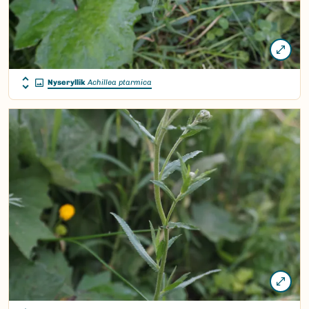
Nyseryllik
Achillea ptarmica