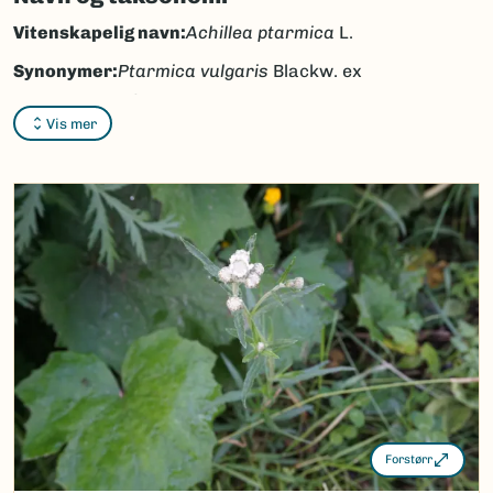
Vitenskapelig navn:
Achillea ptarmica
L.
Synonymer:
Ptarmica vulgaris
Blackw. ex
DC.
Vis mer
Bokmål:
nyseryllik
Nynorsk:
nyseryllik
Nordsamisk/Davvisámegiella:
gastinrássi
Vitenskapelig navn ID:
100396
Takson ID:
129993
(Ekstern lenke)
Gå til Nortaxa for flere detaljer
Forstørr