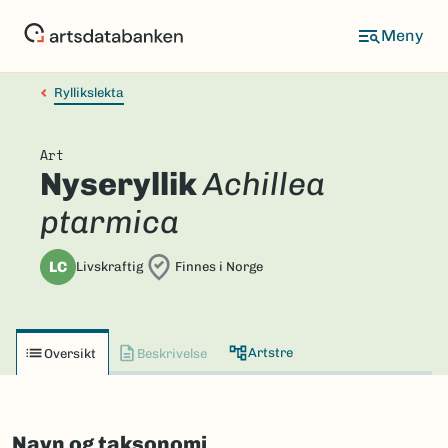
Hopp
til
hovedinnhold
Ryllikslekta
Art
Nyseryllik
Achillea
ptarmica
LC
Livskraftig
Finnes i Norge
Artstre
Oversikt
Beskrivelse
Navn og taksonomi