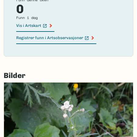
0
Funn i dag
Vis i Artskart
(Ekstern lenke)
Registrer funn i Artsobservasjoner
(Ekstern lenke)
Failed
to
Bilder
load
map.