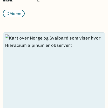
navn:
L.
Synonymer:
Ingen
Vis mer
Bokmål:
Ingen
Nynorsk:
Ingen
Nordsamisk/Davvisámegiella:
Ingen
Vitenskapelig navn ID:
168924
Takson ID:
129765
(Ekstern lenke)
Gå til Nortaxa for flere detaljer