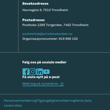
Besøksadresse
Havnegata 9, 7010 Trondheim
Postadresse:
Postboks 1285 Torgarden, 7462 Trondheim
postmottak@artsdatabanken.no
Organisasjonsnummer: 919 666 102
Følg oss på sosiale medier
Få siste nytt på e-post
(Ekstern lenke)
Meld deg på nyhetsbrev
Bunntekst
Personvernerklæring
Tilgjengelighetserklæring
Hente data
Levere data