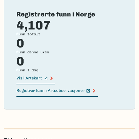
Registrerte funn i Norge
4,107
Funn totalt
0
Funn denne uken
0
Funn i dag
Vis i Artskart
(Ekstern lenke)
Registrer funn i Artsobservasjoner
(Ekstern lenke)
Failed
to
load