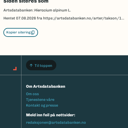
map.
Siden siteres som
Artsdatabanken:
Hieracium alpinum
L.
Hentet
07.08.2026
fra https://artsdatabanken.no/arter/takson/129765
Kopier sitering
Til toppen
Om Artsdatabanken
Footermeny
Om oss
Tjenestene våre
Kontakt og presse
Meld inn feil på nettsider:
redaksjonen@artsdatabanken.no