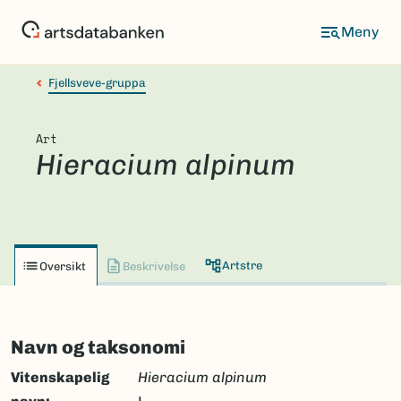
Hopp
til
hovedinnhold
Fjellsveve-gruppa
Art
Hieracium alpinum
Artstre
Oversikt
Beskrivelse
Navn og taksonomi
Vitenskapelig
Hieracium alpinum