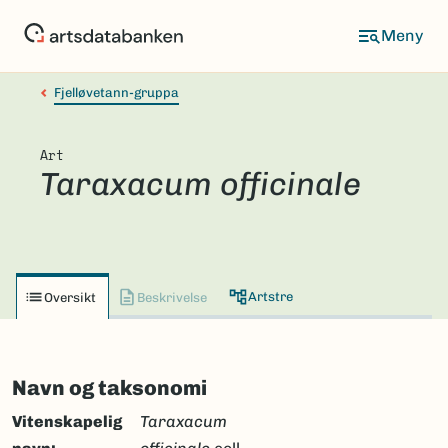
Hopp
til
hovedinnhold
Fjelløvetann-gruppa
Art
Taraxacum officinale
Artstre
Oversikt
Beskrivelse
Navn og taksonomi
Vitenskapelig
Taraxacum