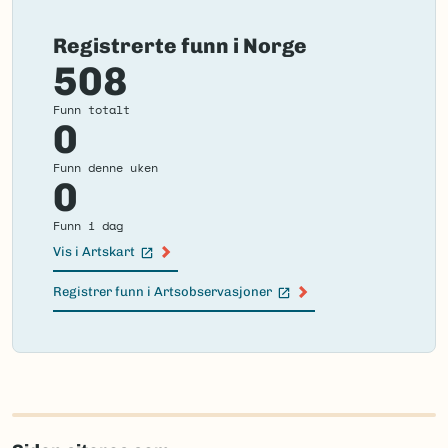
Registrerte funn i Norge
508
Funn totalt
0
Funn denne uken
0
Funn i dag
Vis i Artskart
(Ekstern lenke)
Registrer funn i Artsobservasjoner
(Ekstern lenke)
Failed
to
load