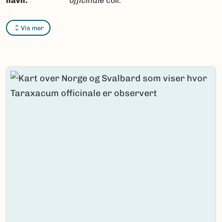
navn:
officinale
coll.
Synonymer:
Ingen
Vis mer
Bokmål:
Ingen
Nynorsk:
Ingen
Nordsamisk/Davvisámegiella:
Ingen
Vitenskapelig navn ID:
168594
Takson ID:
129432
(Ekstern lenke)
Gå til Nortaxa for flere detaljer