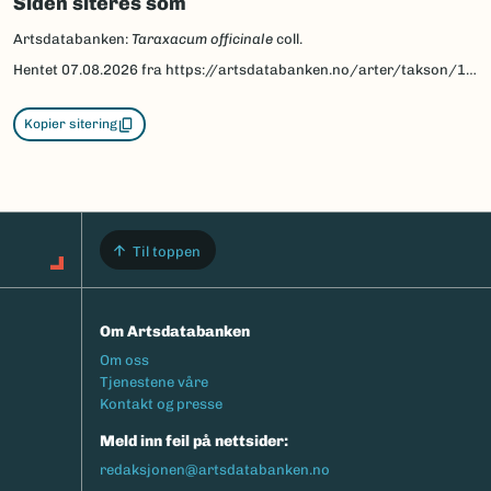
map.
Siden siteres som
Artsdatabanken:
Taraxacum officinale
coll.
Hentet
07.08.2026
fra https://artsdatabanken.no/arter/takson/129432
Kopier sitering
Til toppen
Om Artsdatabanken
Footermeny
Om oss
Tjenestene våre
Kontakt og presse
Meld inn feil på nettsider:
redaksjonen@artsdatabanken.no