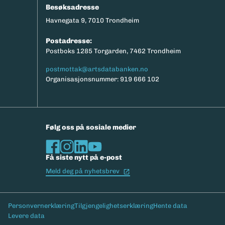
Besøksadresse
Havnegata 9, 7010 Trondheim
Postadresse:
Postboks 1285 Torgarden, 7462 Trondheim
postmottak@artsdatabanken.no
Organisasjonsnummer: 919 666 102
Følg oss på sosiale medier
Få siste nytt på e-post
(Ekstern lenke)
Meld deg på nyhetsbrev
Bunntekst
Personvernerklæring
Tilgjengelighetserklæring
Hente data
Levere data