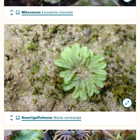
Månemose
Lunularia cruciata
Rosettgaffelmose
Riccia sorocarpa