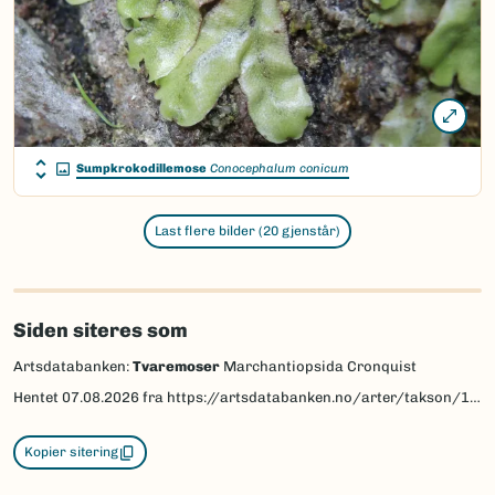
Sumpkrokodillemose
Conocephalum conicum
Last flere bilder (20 gjenstår)
Siden siteres som
Artsdatabanken:
Tvaremoser
Marchantiopsida Cronquist
Hentet
07.08.2026
fra https://artsdatabanken.no/arter/takson/1270
Kopier sitering