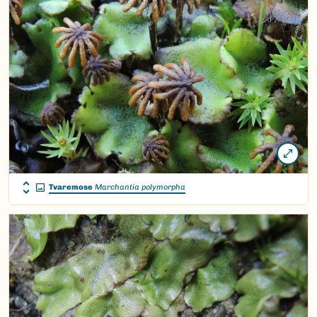
Tvaremose
Marchantia polymorpha