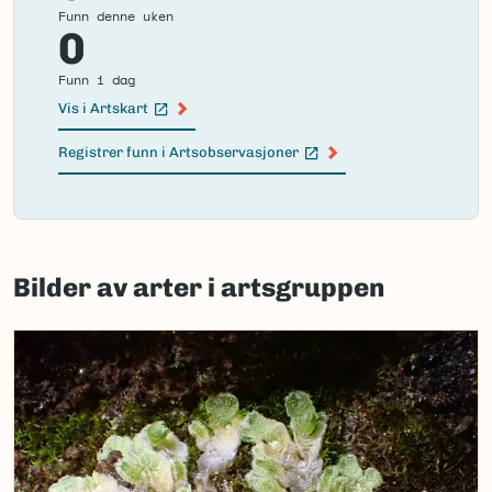
Funn denne uken
0
Funn i dag
Vis i Artskart
(Ekstern lenke)
Registrer funn i Artsobservasjoner
(Ekstern lenke)
Failed
to
Bilder av arter i artsgruppen
load
map.