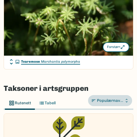
Takson ID:
1270
(Ekstern lenke)
Gå til Nortaxa for flere detaljer
Forstørr
Tvaremose
Marchantia polymorpha
Taksoner i artsgruppen
Populærnavn A-Å
Rutenett
Tabell