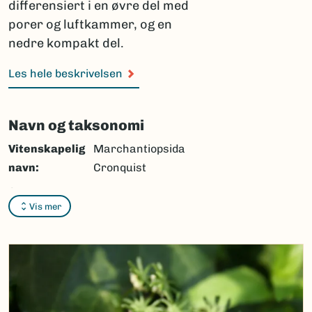
differensiert i en øvre del med
porer og luftkammer, og en
nedre kompakt del.
Les hele beskrivelsen
Navn og taksonomi
Vitenskapelig
Marchantiopsida
navn:
Cronquist
Synonymer:
Ingen
Vis mer
Bokmål:
tvaremoser
Nynorsk:
Ingen
Nordsamisk/Davvisámegiella:
Ingen
Vitenskapelig navn ID:
1270