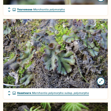
Tvaremose
Marchantia polymorpha
Vasstvare
Marchantia polymorpha
subsp.
polymorpha