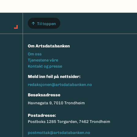
Til toppen
Om Artsdatabanken
Footermeny
Om oss
Tjenestene våre
Kontakt og presse
Meld inn feil på nettsider:
redaksjonen@artsdatabanken.no
Besøksadresse
Havnegata 9, 7010 Trondheim
Postadresse:
Postboks 1285 Torgarden, 7462 Trondheim
postmottak@artsdatabanken.no