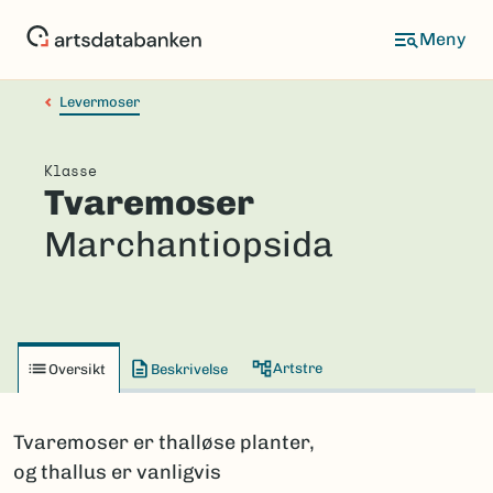
Hopp
til
hovedinnhold
Levermoser
Klasse
Tvaremoser
Marchantiopsida
Artstre
Oversikt
Beskrivelse
Tvaremoser er thalløse planter,
og thallus er vanligvis