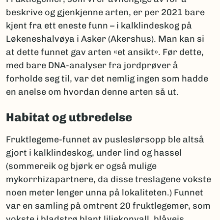
beskrive og gjenkjenne arten, er per 2021 bare
kjent fra ett eneste funn – i kalklindeskog på
Løkeneshalvøya i Asker (Akershus). Man kan si
at dette funnet gav arten «et ansikt». Før dette,
med bare DNA-analyser fra jordprøver å
forholde seg til, var det nemlig ingen som hadde
en anelse om hvordan denne arten så ut.
Habitat og utbredelse
Fruktlegeme-funnet av pusleslørsopp ble altså
gjort i kalklindeskog, under lind og hassel
(sommereik og bjørk er også mulige
mykorrhizapartnere, da disse treslagene vokste
noen meter lenger unna på lokaliteten.) Funnet
var en samling på omtrent 20 fruktlegemer, som
vokste i bladstrø blant liljekonvall, blåveis,