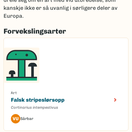
dreie seg om en art med vid utbredelse, som
kanskje ikke er så uvanlig i sørligere deler av
Europa.
Forvekslingsarter
Art
Falsk stripeslørsopp
Cortinarius intempestivus
VU
Sårbar