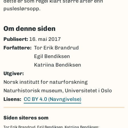
dette er som regel klart større arter enn
pusleslørsopp.
Om denne siden
Publisert:
16. mai 2017
Forfattere
Tor Erik Brandrud
Egil Bendiksen
Katriina Bendiksen
Utgiver
Norsk institutt for naturforskning
Naturhistorisk museum, Universitetet i Oslo
Lisens
CC BY 4.0 (Navngivelse)
Siden siteres som
Tor Erik Brandrud, Egil Bendiksen, Katriina Bendiksen: