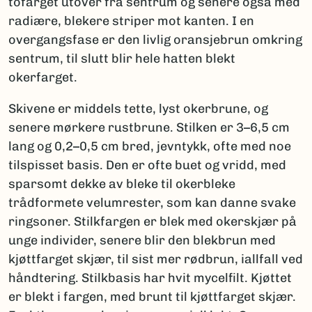
tofarget utover fra sentrum og senere også med
radiære, blekere striper mot kanten. I en
overgangsfase er den livlig oransjebrun omkring
sentrum, til slutt blir hele hatten blekt
okerfarget.
Skivene er middels tette, lyst okerbrune, og
senere mørkere rustbrune. Stilken er 3–6,5 cm
lang og 0,2–0,5 cm bred, jevntykk, ofte med noe
tilspisset basis. Den er ofte buet og vridd, med
sparsomt dekke av bleke til okerbleke
trådformete velumrester, som kan danne svake
ringsoner. Stilkfargen er blek med okerskjær på
unge individer, senere blir den blekbrun med
kjøttfarget skjær, til sist mer rødbrun, iallfall ved
håndtering. Stilkbasis har hvit mycelfilt. Kjøttet
er blekt i fargen, med brunt til kjøttfarget skjær.