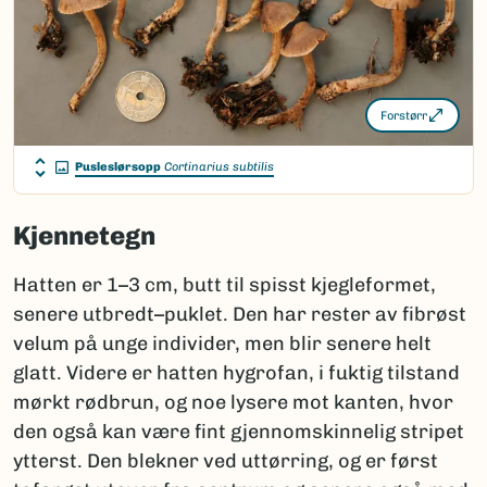
Forstørr
Pusleslørsopp
Cortinarius subtilis
Kjennetegn
Hatten er 1–3 cm, butt til spisst kjegleformet,
senere utbredt–puklet. Den har rester av fibrøst
velum på unge individer, men blir senere helt
glatt. Videre er hatten hygrofan, i fuktig tilstand
mørkt rødbrun, og noe lysere mot kanten, hvor
den også kan være fint gjennomskinnelig stripet
ytterst. Den blekner ved uttørring, og er først