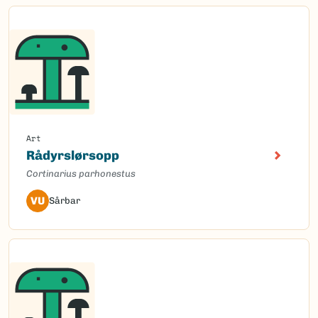
Art
Rådyrslørsopp
Cortinarius parhonestus
VU
Sårbar