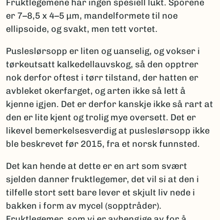
Fruktlegemene har ingen spesiell lukt. Sporene
er 7–8,5 x 4–5 µm, mandelformete til noe
ellipsoide, og svakt, men tett vortet.
Pusleslørsopp er liten og uanselig, og vokser i
tørkeutsatt kalkedellauvskog, så den opptrer
nok derfor oftest i tørr tilstand, der hatten er
avbleket okerfarget, og arten ikke så lett å
kjenne igjen. Det er derfor kanskje ikke så rart at
den er lite kjent og trolig mye oversett. Det er
likevel bemerkelsesverdig at pusleslørsopp ikke
ble beskrevet før 2015, fra et norsk funnsted.
Det kan hende at dette er en art som svært
sjelden danner fruktlegemer, det vil si at den i
tilfelle stort sett bare lever et skjult liv nede i
bakken i form av mycel (sopptråder).
Fruktlegemer, som vi er avhengige av for å