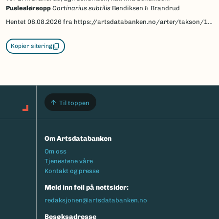
Pusleslørsopp
Cortinarius subtilis
Bendiksen & Brandrud
Hentet
08.08.2026
fra https://artsdatabanken.no/arter/takson/124597/beskrivelse
Kopier sitering
Til toppen
Om Artsdatabanken
Footermeny
Om oss
Tjenestene våre
Kontakt og presse
Meld inn feil på nettsider:
redaksjonen@artsdatabanken.no
Besøksadresse