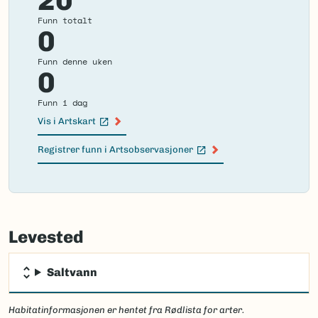
Funn totalt
0
Funn denne uken
0
Funn i dag
Vis i Artskart
(Ekstern lenke)
Registrer funn i Artsobservasjoner
(Ekstern lenke)
Failed
to
Levested
load
map.
Saltvann
Habitatinformasjonen er hentet fra Rødlista for arter.