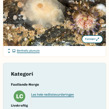
Takson ID:
123569
(Ekstern lenke)
Gå til Nortaxa for flere detaljer
Forstørr
Berthella plumula
Kategori
Fastlands-Norge
LC
Les hele rødlistevurderingen
Livskraftig