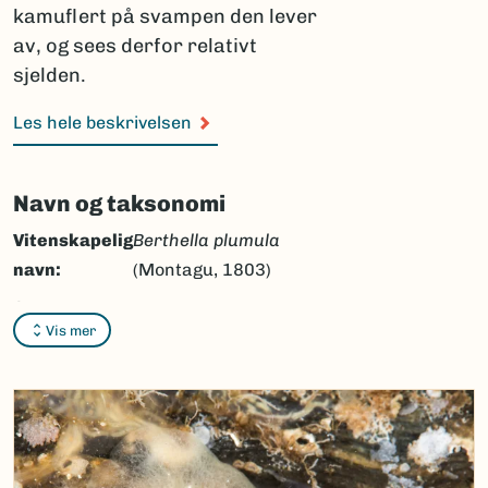
kamuflert på svampen den lever
av, og sees derfor relativt
sjelden.
Les hele beskrivelsen
Navn og taksonomi
Vitenskapelig
Berthella plumula
navn:
(Montagu, 1803)
Synonymer:
Ingen
Vis mer
Bokmål:
Ingen
Nynorsk:
Ingen
Nordsamisk/Davvisámegiella:
Ingen
Vitenskapelig navn ID:
121525