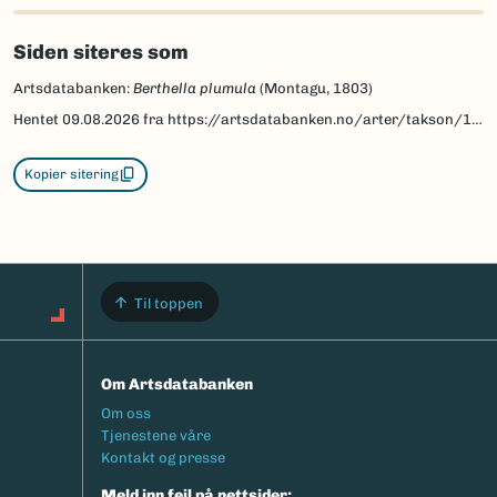
Siden siteres som
Artsdatabanken:
Berthella plumula
(Montagu, 1803)
Hentet
09.08.2026
fra https://artsdatabanken.no/arter/takson/123569
Kopier sitering
Til toppen
Om Artsdatabanken
Footermeny
Om oss
Tjenestene våre
Kontakt og presse
Meld inn feil på nettsider: