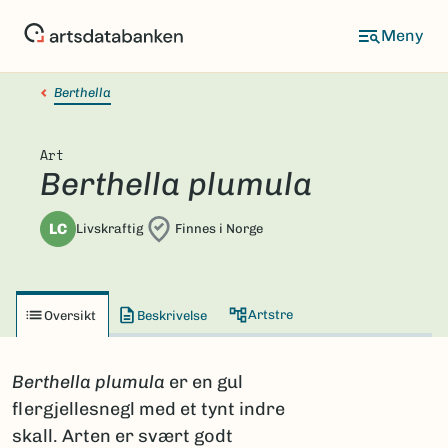
Hopp
til
hovedinnhold
Berthella
Art
Berthella plumula
LC
Livskraftig
Finnes i Norge
Artstre
Oversikt
Beskrivelse
Berthella plumula
er en gul
flergjellesnegl med et tynt indre
skall. Arten er svært godt