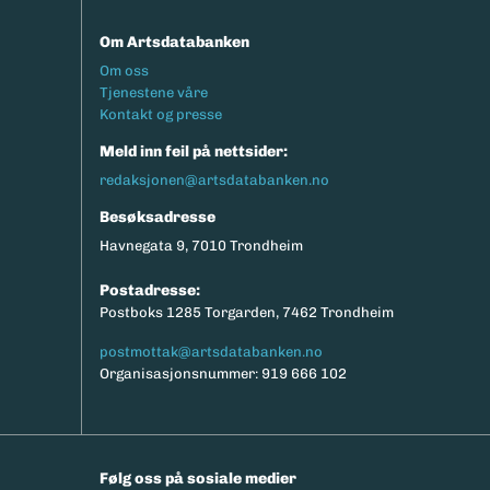
Om Artsdatabanken
Footermeny
Om oss
Tjenestene våre
Kontakt og presse
Meld inn feil på nettsider:
redaksjonen@artsdatabanken.no
Besøksadresse
Havnegata 9, 7010 Trondheim
Postadresse:
Postboks 1285 Torgarden, 7462 Trondheim
postmottak@artsdatabanken.no
Organisasjonsnummer: 919 666 102
Følg oss på sosiale medier