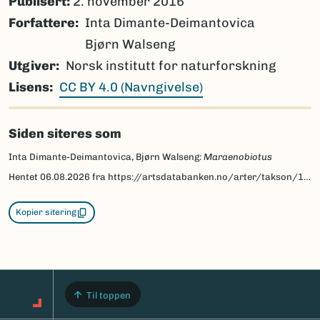
Publisert:
2. november 2016
Forfattere
Inta Dimante-Deimantovica
Bjørn Walseng
Utgiver
Norsk institutt for naturforskning
Lisens
CC BY 4.0 (Navngivelse)
Siden siteres som
Inta Dimante-Deimantovica, Bjørn Walseng:
Maraenobiotus
Hentet
06.08.2026
fra https://artsdatabanken.no/arter/takson/123548/beskrivelse
Kopier sitering
Til toppen