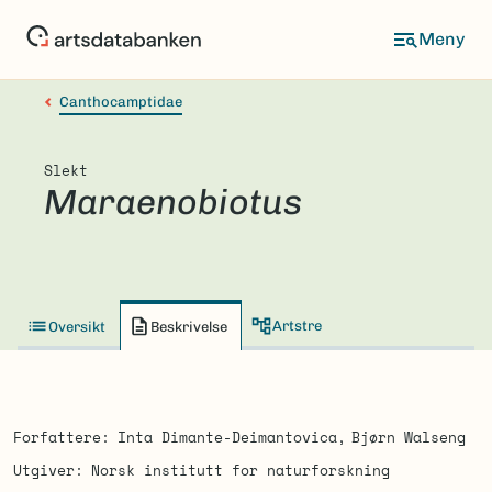
Hopp
til
hovedinnhold
Canthocamptidae
Slekt
Maraenobiotus
Artstre
Oversikt
Beskrivelse
Forfattere
Inta Dimante-Deimantovica
Bjørn Walseng
Utgiver
Norsk institutt for naturforskning