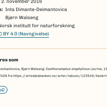
2. november 2016
e
Inta Dimante-Deimantovica
Bjørn Walseng
Norsk institutt for naturforskning
C BY 4.0 (Navngivelse)
eres som
Deimantovica, Bjørn Walseng:
Canthocamptus staphylinus
(Jurine, 1
2026
fra https://artsdatabanken.no/arter/takson/123540/beskri
g