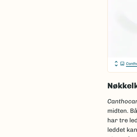
Canth
Nøkkel
Canthocam
midten. Bå
har tre le
leddet kan