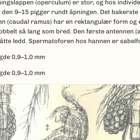
ngslappen (operculum) er stor, og hos individe
 den 9–15 pigger rundt åpningen. Det bakerste 
n (caudal ramus) har en rektangulær form og 
obbelt så lang som bred. Den første antennen (
 åtte ledd. Spermatoforen hos hannen er sabelf
gde 0,9–1,0 mm
gde 0,9–1,0 mm