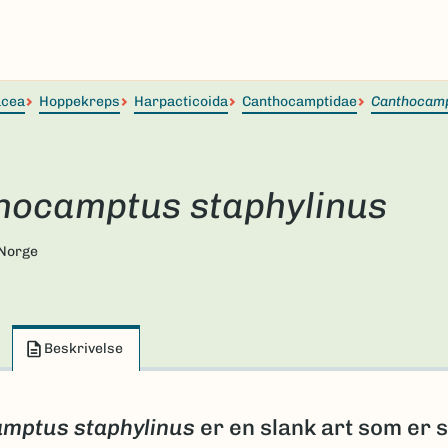
acea
Hoppekreps
Harpacticoida
Canthocamptidae
Canthocam
hocamptus staphylinus
 Norge
Beskrivelse
amptus
staphylinus
er en slank art som er 