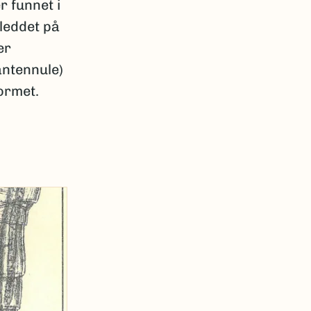
r funnet i
leddet på
er
antennule)
ormet.