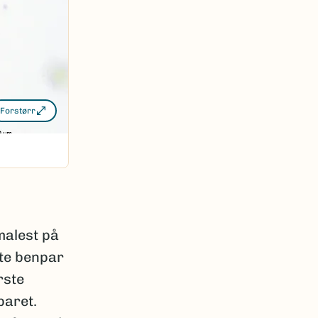
Forstørr
malest på
ste benpar
rste
paret.