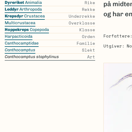
Rike
Dyreriket
Animalia
på midten
the
Rekke
Leddyr
Arthropoda
og har en
list
Underrekke
Krepsdyr
Crustacea
Overklasse
Multicrustacea
Klasse
Hoppekreps
Copepoda
Forfattere
Orden
Harpacticoida
Familie
Canthocamptidae
Utgiver
No
Slekt
Canthocamptus
Art
Canthocamptus staphylinus