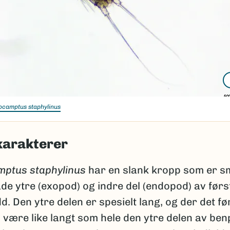
ocamptus staphylinus
karakterer
ptus staphylinus
har en slank kropp som er s
de ytre (exopod) og indre del (endopod) av før
dd. Den ytre delen er spesielt lang, og der det fø
 være like langt som hele den ytre delen av ben