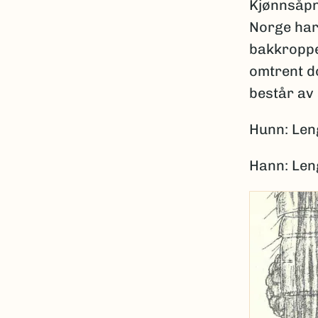
Kjønnsåpni
Norge har
bakkroppe
omtrent d
består av
Hunn: Len
Hann: Len