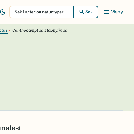
Søk
Søk
i
arter
ptus
og
Canthocamptus staphylinus
naturtyper
smalest