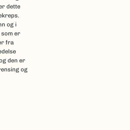
er dette
ekreps.
nn og i
 som er
er fra
edelse
 og den er
rensing og