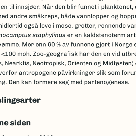
n til innsjøer. Når den blir funnet i planktonet, 
d andre småkreps, både vannlopper og hopp
idlertid også leve i mose, grotter, rennende va
hocamptus
staphylinus
er en kaldstenoterm art
svømme. Mer enn 60 % av funnene gjort i Norge 
r <100 moh. Zoo-geografisk har den en vid utbr
s, Nearktis, Neotropisk, Orienten og Midtøsten)
overfor antropogene påvirkninger slik som foru
ing. Den kan formere seg med partenogenese.
lingsarter
ne siden