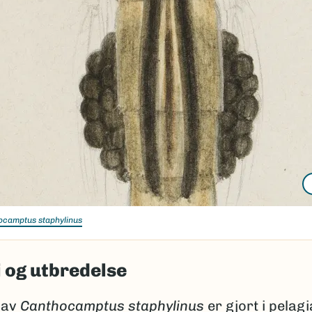
ocamptus staphylinus
 og utbredelse
 av
Canthocamptus staphylinus
er gjort i pelag