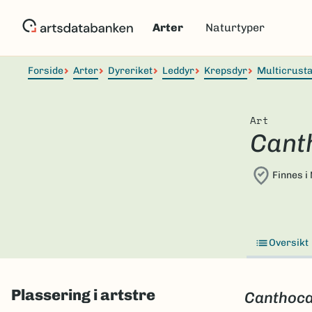
Hopp
til
Arter
Naturtyper
hovedinnhold
Forside
Arter
Dyreriket
Leddyr
Krepsdyr
Multicrust
Art
Cant
Finnes i
Oversikt
Plassering i artstre
Canthoc
Skip