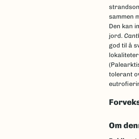
strandsone
sammen me
Den kan im
jord.
Cant
god til å 
lokalitete
(Palearkti
tolerant 
eutrofier
Forveks
Om den