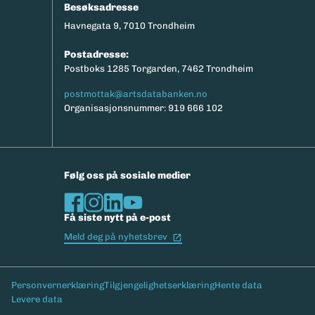
Besøksadresse
Havnegata 9, 7010 Trondheim
Postadresse:
Postboks 1285 Torgarden, 7462 Trondheim
postmottak@artsdatabanken.no
Organisasjonsnummer: 919 666 102
Følg oss på sosiale medier
Få siste nytt på e-post
(Ekstern lenke)
Meld deg på nyhetsbrev
Bunntekst
Personvernerklæring
Tilgjengelighetserklæring
Hente data
Levere data