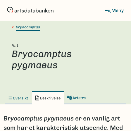
Hopp
til
hovedinnhold
Bryocamptus
Art
Bryocamptus
pygmaeus
Artstre
Oversikt
Beskrivelse
Bryocamptus pygmaeus
er en vanlig art
som har et karakteristisk utseende. Med