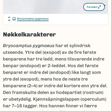
Forstørr
Bryocamptus pygmaeus
Nøkkelkarakterer
Bryocamptus pygmaeus
har et sylindrisk
utseende. Ytre del (exopod) av de fire første
benparene har tre ledd, mens tilsvarende indre
benpar (endopod) er 2-leddet. Hos det første
benparet er indre del (endopod) like langt som
ytre del (exopod), mens hos de neste tre
benparene (2–4) er indre del kortere enn ytre del.
Den framskutte delen av hodepartiet (rostrum)
er ubetydelig. Kjønnsåpningslappen (operculum)
har 7–16 tagger. Hos hannen finner vi færre