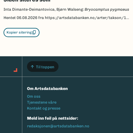
Inta Dimante-Deimantovica, Bjørn Walseng:
Bryocamptus pygmaeus
Hentet
06.08.2026
fra https://artsdatabanken.no/arter/takson/123526/beskrivelse
Kopier sitering
Til toppen
Om Artsdatabanken
Footermeny
Om oss
Tjenestene våre
Kontakt og presse
Meld inn feil på nettsider:
redaksjonen@artsdatabanken.no