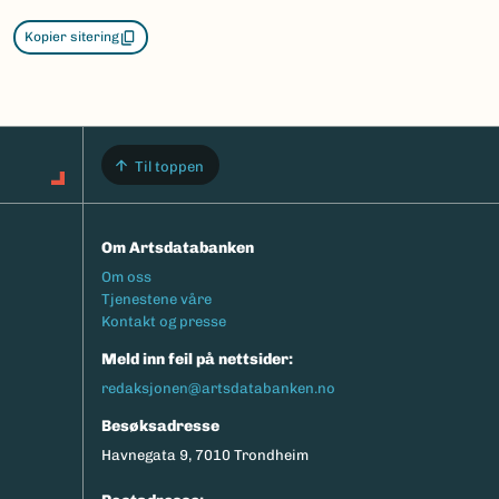
Kopier sitering
Til toppen
Om Artsdatabanken
Footermeny
Om oss
Tjenestene våre
Kontakt og presse
Meld inn feil på nettsider:
redaksjonen@artsdatabanken.no
Besøksadresse
Havnegata 9, 7010 Trondheim