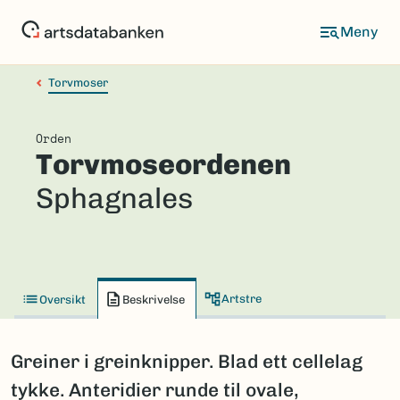
Hopp
til
hovedinnhold
Torvmoser
Orden
Torvmoseordenen
Sphagnales
Artstre
Oversikt
Beskrivelse
Greiner i greinknipper. Blad ett cellelag
tykke. Anteridier runde til ovale,