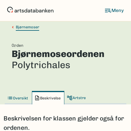
Hopp
til
hovedinnhold
Bjørnemoser
Orden
Bjørnemoseordenen
Polytrichales
Artstre
Oversikt
Beskrivelse
Beskrivelsen for klassen gjelder også for
ordenen.