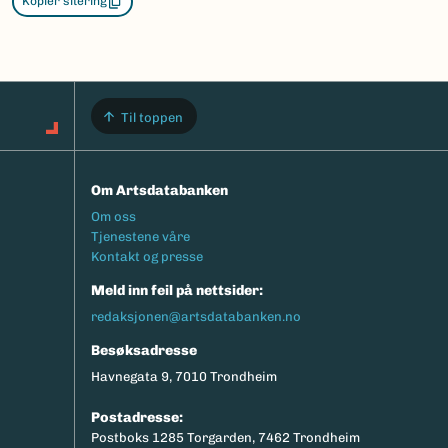
Kopier sitering
Til toppen
Om Artsdatabanken
Footermeny
Om oss
Tjenestene våre
Kontakt og presse
Meld inn feil på nettsider:
redaksjonen@artsdatabanken.no
Besøksadresse
Havnegata 9, 7010 Trondheim
Postadresse:
Postboks 1285 Torgarden, 7462 Trondheim