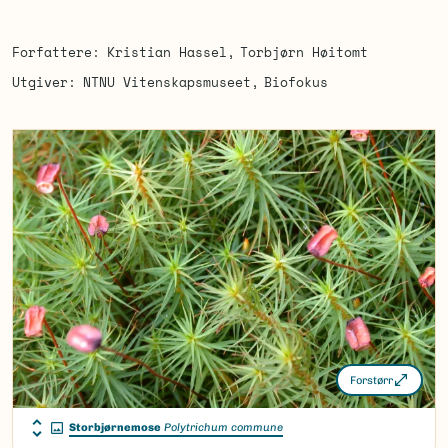
Forfattere
Kristian Hassel
Torbjørn Høitomt
Utgiver
NTNU Vitenskapsmuseet
Biofokus
Forstørr
Storbjørnemose
Polytrichum commune