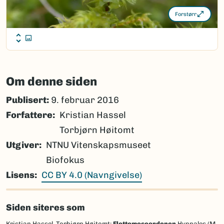
Forstørr
Om denne siden
Publisert:
9. februar 2016
Forfattere
Kristian Hassel
Torbjørn Høitomt
Utgiver
NTNU Vitenskapsmuseet
Biofokus
Lisens
CC BY 4.0 (Navngivelse)
Siden siteres som
Kristian Hassel, Torbjørn Høitomt:
Flettemoseordenen
Hypnales (M.