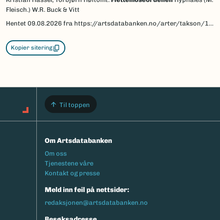
Fleisch.) W.R. Buck & Vitt
Hentet
09.08.2026
fra https://artsdatabanken.no/arter/takson/1174/beskrivelse
Kopier sitering
Til toppen
Om Artsdatabanken
Footermeny
Om oss
Tjenestene våre
Kontakt og presse
Meld inn feil på nettsider:
redaksjonen@artsdatabanken.no
Besøksadresse