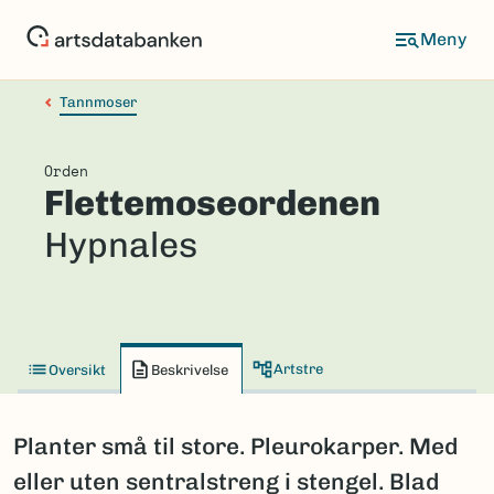
Hopp
til
hovedinnhold
Tannmoser
Orden
Flettemoseordenen
Hypnales
Artstre
Oversikt
Beskrivelse
Planter små til store. Pleurokarper. Med
eller uten sentralstreng i stengel. Blad