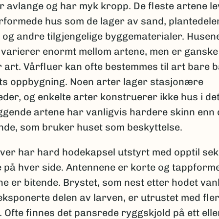
r avlange og har myk kropp. De fleste artene le
ørformede hus som de lager av sand, plantedeler
 og andre tilgjengelige byggematerialer. Husen
 varierer enormt mellom artene, men er ganske
 art. Vårfluer kan ofte bestemmes til art bare 
ts oppbygning. Noen arter lager stasjonære
er, og enkelte arter konstruerer ikke hus i det 
ggende artene har vanligvis hardere skinn enn 
de, som bruker huset som beskyttelse.
rver har hard hodekapsel utstyrt med opptil se
 på hver side. Antennene er korte og tappform
 er bitende. Brystet, som nest etter hodet vanl
ksponerte delen av larven, er utrustet med fle
r. Ofte finnes det pansrede ryggskjold på ett elle