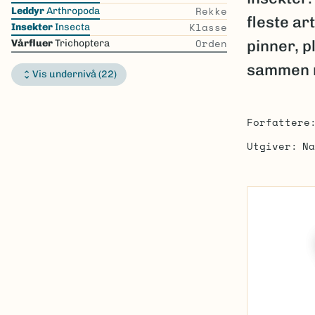
the
Rekke
Leddyr
Arthropoda
fleste ar
list
Klasse
Insekter
Insecta
Orden
pinner, p
Vårfluer
Trichoptera
sammen m
Vis undernivå (22)
Forfattere
Utgiver
Na