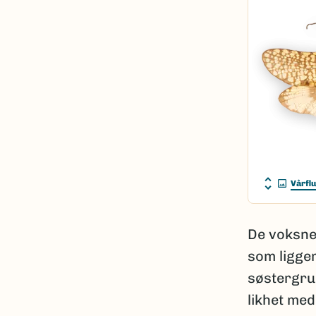
Vårfl
De voksne
som ligger
søstergru
likhet me