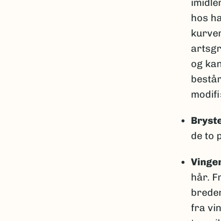
imidle
hos ha
kurver
artsgr
og kan
består
modifis
Bryst
de to 
Vinge
hår. F
breder
fra vi