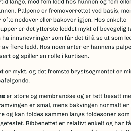
rtid lange, med fem ledd hos hunnen og fem elle
nnen. Palpene er fremoverrettet ved basis, me
 ofte nedover eller bakover igjen. Hos enkelte
upper er det ytterste leddet mykt of bevegelig (a
 ha innsnevringer som får det til å se ut som le
 av flere ledd. Hos noen arter er hannens palpe
ert og spiller en rolle i kurtisen.
et
er mykt, og det fremste brystsegmentet er m
påfølgende.
ne
er store og membranøse og er tett besatt m
ramvingen er smal, mens bakvingen normalt er
e og kan foldes sammen langs foldesoner som 
ngefestet. Ribbenettet er relativt enkelt og har f