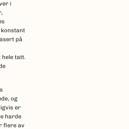
ver i
,
es
 konstant
basert på
hele tatt.
de
ks
ede, og
igvis er
re harde
r flere av