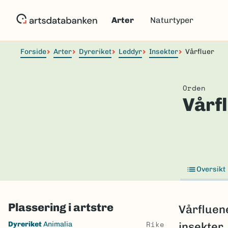
Hopp
til
Arter
Naturtyper
hovedinnhold
Forside
Arter
Dyreriket
Leddyr
Insekter
Vårfluer
Orden
Vårf
Oversikt
Plassering i artstre
Vårfluen
Skip
Rike
Dyreriket
Animalia
insekter.