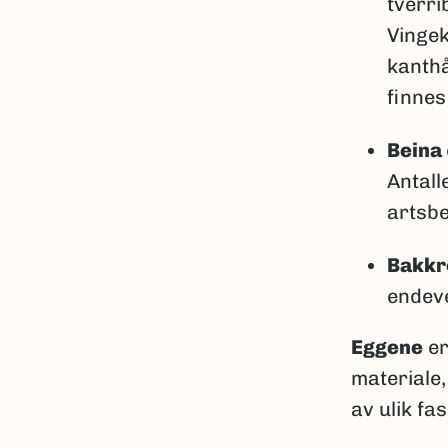
tverri
Vingek
kanthå
finnes
Beina
Antall
artsb
Bakk
endev
Eggene
er
materiale,
av ulik fas