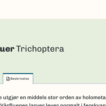
luer
Trichoptera
Beskrivelse
e utgjør en middels stor orden av holomet
 Vårfluenes larver lever normalt i ferskvan