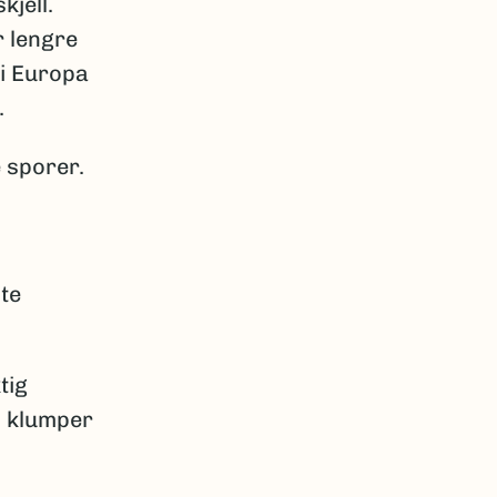
jell.
r lengre
 i Europa
.
 sporer.
te
tig
 i klumper