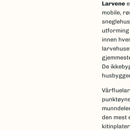
Larvene
e
mobile, r
sneglehus
utforming
innen hver
larvehuse
gjemmested
De ikkeby
husbyggen
Vårfluela
punktøyne
munndelene
den mest e
kitinplate