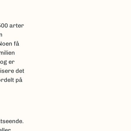
500 arter
m
Noen få
milien
 og er
isere det
ordelt på
utseende.
ller