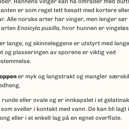
bber. Hannens vinger kan ha områder med duftsk
anten er som regel tett besatt med kortere elle
r. Alle norske arter har vinger, men lenger sør
 arten
Enoicyla pusilla
, hvor hunnen er vingeløs
er lange, og skinneleggene er utstyrt med lange
et og plasseringen av sporene er viktig ved
estemmelse.
roppen
er myk og langstrakt og mangler særskil
edheng.
 runde eller ovale og er innkapslet i et gelatinak
 som sveller i kontakt med vann. De kan bli lagt
ong eller i et enkelt lag på en egnet overflate.