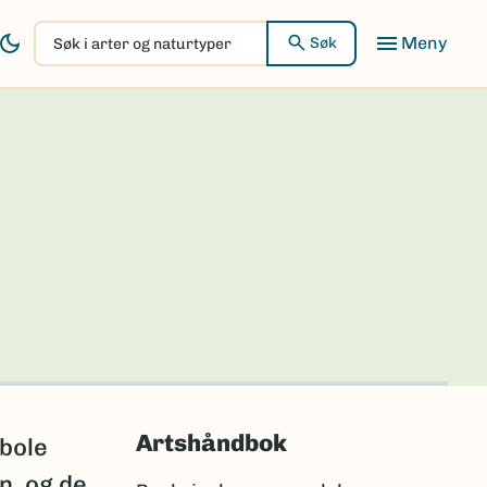
Søk
Søk
i
arter
og
naturtyper
Artshåndbok
abole
n, og de