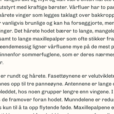
tstyrt med kraftige børster. Vårfluer har to pa
årete vinger som legges taklagt over bakkroppe
 vanligvis brunlige og kan ha forseggjorte, me
inger. Det hårete hodet bærer to lange, mangel
amt to lange maxillepalper som ofte stikker fr
seendemessig ligner vårfluene mye på de mest p
innenfor sommerfuglene, som er deres nærme
r.
er rundt og hårete. Fasettøynene er velutviklete
nnes opp til tre panneøyne. Antennene er lange 
eddet, hos noen grupper lengre enn vingene. I 
 de framover foran hodet. Munndelene er redu
 kun til å ta opp flytende føde. Maxillepalpene 