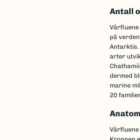
Antall 
Vårfluene
på verdens
Antarktis.
arter utvik
Chathamii
dermed bla
marine mil
20 familier
Anatom
Vårfluene 
Kroppen e