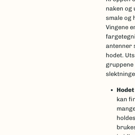
naken og u
smale og h
Vingene er
fargetegn
antenner s
hodet. Ut
gruppene 
slektninge
Hodet
kan fi
mangel
holdes
brukes