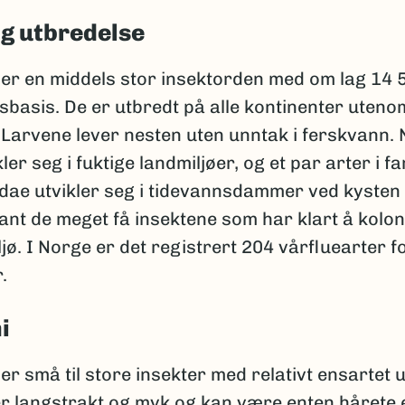
og utbredelse
 er en middels stor insektorden med om lag 14 
basis. De er utbredt på alle kontinenter uteno
 Larvene lever nesten uten unntak i ferskvann. 
ler seg i fuktige landmiljøer, og et par arter i fa
dae utvikler seg i tidevannsdammer ved kysten
nt de meget få insektene som har klart å kolon
jø. I Norge er det registrert 204 vårfluearter f
.
i
er små til store insekter med relativt ensartet 
r langstrakt og myk og kan være enten hårete e