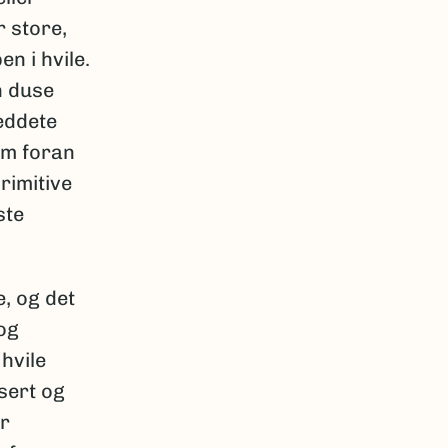
r store,
n i hvile.
n duse
eddete
am foran
rimitive
ste
, og det
og
hvile
sert og
er