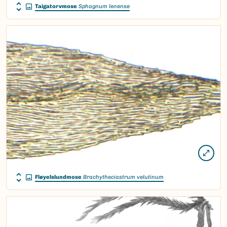
Taigatorvmose
Sphagnum lenense
Fløyelslundmose
Brachytheciastrum velutinum