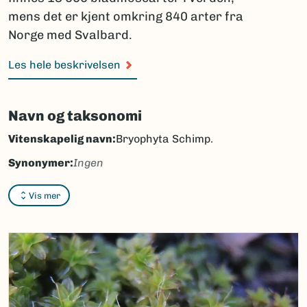
mens det er kjent omkring 840 arter fra
Norge med Svalbard.
Les hele beskrivelsen
Navn og taksonomi
Vitenskapelig navn:
Bryophyta Schimp.
Synonymer:
Ingen
Bokmål:
bladmoser
Vis mer
Nynorsk:
bladmosar
Nordsamisk/Davvisámegiella:
lastasámmálat
Vitenskapelig navn ID:
1158
Takson ID:
1158
(Ekstern lenke)
Gå til Nortaxa for flere detaljer