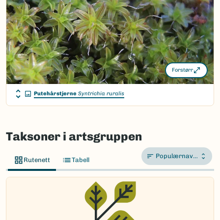
Forstørr
Putehårstjerne
Syntrichia ruralis
Taksoner i artsgruppen
Populærnavn A-Å
Rutenett
Tabell