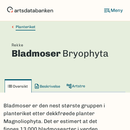
Hopp
til
hovedinnhold
Planteriket
Rekke
Bladmoser
Bryophyta
Artstre
Oversikt
Beskrivelse
Bladmoser er den nest største gruppen i
planteriket etter dekkfrøede planter
Magnoliophyta. Det er estimert at det
finnes 13 000 bladmosearter i verden,