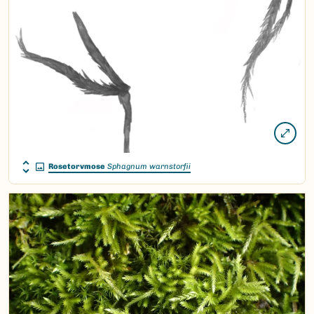
Rosetorvmose
Sphagnum warnstorfii