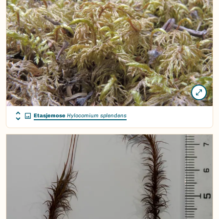
Etasjemose
Hylocomium splendens