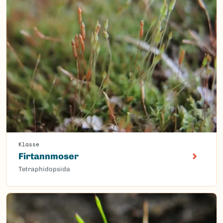
Klasse
Firtannmoser
Tetraphidopsida