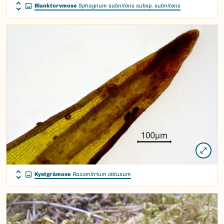
Blanktorvmose
Sphagnum subnitens
subsp.
subnitens
Kystgråmose
Racomitrium obtusum