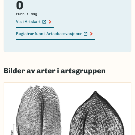
0
Funn i dag
Vis i Artskart
(Ekstern lenke)
Registrer funn i Artsobservasjoner
(Ekstern lenke)
Failed
to
Bilder av arter i artsgruppen
load
map.