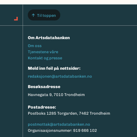
Til toppen
Om Artsdatabanken
Footermeny
Om oss
Tjenestene våre
Kontakt og presse
Meld inn feil på nettsider:
redaksjonen@artsdatabanken.no
Besøksadresse
Havnegata 9, 7010 Trondheim
Postadresse:
Postboks 1285 Torgarden, 7462 Trondheim
postmottak@artsdatabanken.no
Organisasjonsnummer: 919 666 102