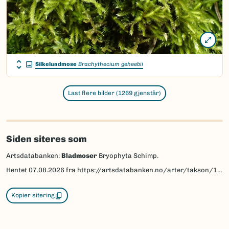
Silkelundmose
Brachythecium geheebii
Last flere bilder (1269 gjenstår)
Siden siteres som
Artsdatabanken:
Bladmoser
Bryophyta Schimp.
Hentet
07.08.2026
fra https://artsdatabanken.no/arter/takson/1158
Kopier sitering