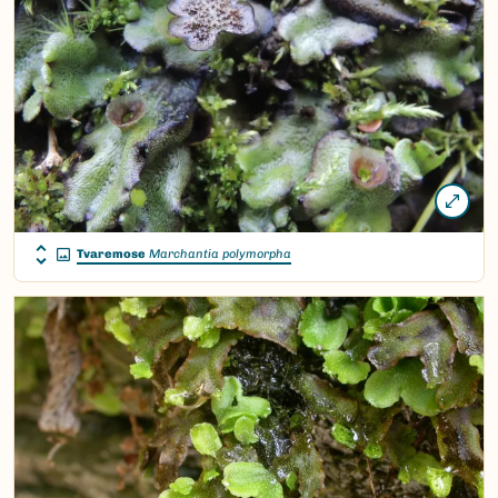
Tvaremose
Marchantia polymorpha