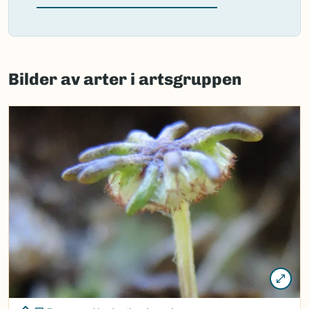
(Ekstern lenke)
Failed
to
Bilder av arter i artsgruppen
load
map.