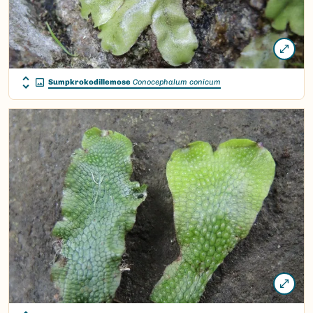
Sumpkrokodillemose
Conocephalum conicum