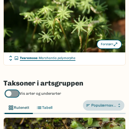
Vitenskapelig navn ID:
1273
Takson ID:
114476
(Ekstern lenke)
Gå til Nortaxa for flere detaljer
Forstørr
Tvaremose
Marchantia polymorpha
Taksoner i artsgruppen
Vis arter og underarter
Populærnavn A-Å
Rutenett
Tabell