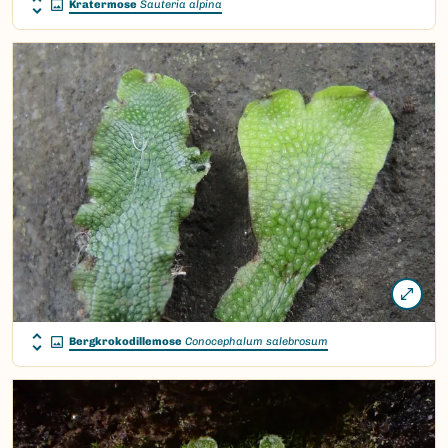
Kratermose
Sauteria alpina
Bergkrokodillemose
Conocephalum salebrosum