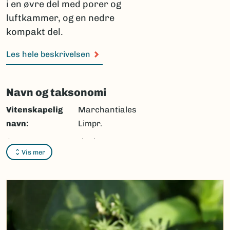
i en øvre del med porer og
luftkammer, og en nedre
kompakt del.
Les hele beskrivelsen
Navn og taksonomi
Vitenskapelig
Marchantiales
navn:
Limpr.
Synonymer:
Monocleales
Vis mer
R.M.Schust., Ricciales
Schljakov
Bokmål:
tvaremoseordenen
Nynorsk:
Ingen
Nordsamisk/Davvisámegiella:
Ingen