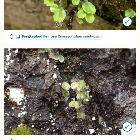
Bergkrokodillemose
Conocephalum salebrosum