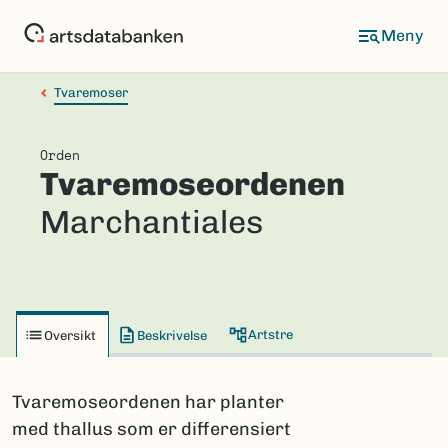
Hopp
til
hovedinnhold
Tvaremoser
Orden
Tvaremoseordenen
Marchantiales
Artstre
Oversikt
Beskrivelse
Tvaremoseordenen har planter
med thallus som er differensiert