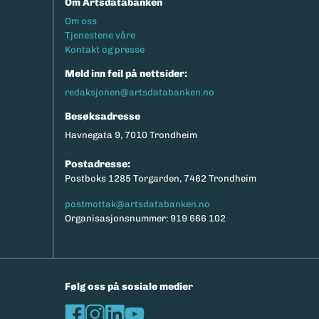
Om Artsdatabanken
Footermeny
Om oss
Tjenestene våre
Kontakt og presse
Meld inn feil på nettsider:
redaksjonen@artsdatabanken.no
Besøksadresse
Havnegata 9, 7010 Trondheim
Postadresse:
Postboks 1285 Torgarden, 7462 Trondheim
postmottak@artsdatabanken.no
Organisasjonsnummer: 919 666 102
Følg oss på sosiale medier