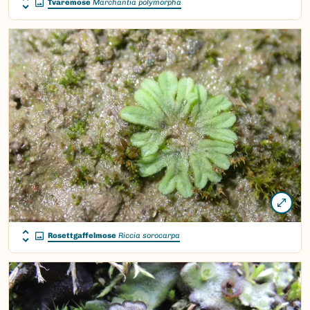
Tvaremose
Marchantia polymorpha
Rosettgaffelmose
Riccia sorocarpa