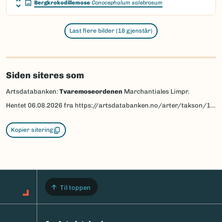
Bergkrokodillemose
Conocephalum salebrosum
Last flere bilder (18 gjenstår)
Siden siteres som
Artsdatabanken:
Tvaremoseordenen
Marchantiales Limpr.
Hentet
06.08.2026
fra https://artsdatabanken.no/arter/takson/114476
Kopier sitering
Til toppen