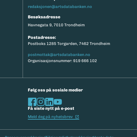
redaksjonen@artsdatabanken.no
Besøksadresse
Havnegata 9, 7010 Trondheim
Postadresse:
Postboks 1285 Torgarden, 7462 Trondheim
postmottak@artsdatabanken.no
Organisasjonsnummer: 919 666 102
Følg oss på sosiale medier
Få siste nytt på e-post
(Ekstern lenke)
Meld deg på nyhetsbrev
Bunntekst