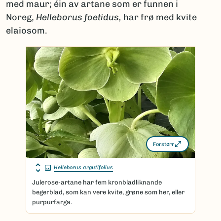
med maur; éin av artane som er funnen i
Noreg,
Helleborus foetidus,
har frø med kvite
elaiosom.
Forstørr
Helleborus argutifolius
Julerose-artane har fem kronbladliknande
begerblad, som kan vere kvite, grøne som her, eller
purpurfarga.