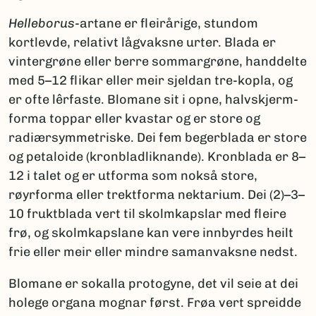
Helleborus
-artane er fleirårige, stundom
kortlevde, relativt lågvaksne urter. Blada er
vintergrøne eller berre sommargrøne, handdelte
med 5–12 flikar eller meir sjeldan tre-kopla, og
er ofte lêrfaste. Blomane sit i opne, halvskjerm-
forma toppar eller kvastar og er store og
radiærsymmetriske. Dei fem begerblada er store
og petaloide (kronbladliknande). Kronblada er 8–
12 i talet og er utforma som nokså store,
røyrforma eller trektforma nektarium. Dei (2)–3–
10 fruktblada vert til skolmkapslar med fleire
frø, og skolmkapslane kan vere innbyrdes heilt
frie eller meir eller mindre samanvaksne nedst.
Blomane er sokalla protogyne, det vil seie at dei
holege organa mognar først. Frøa vert spreidde