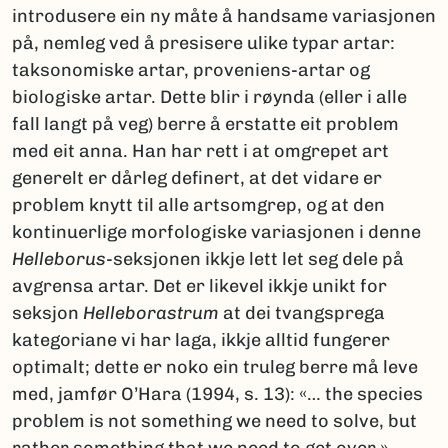
introdusere ein ny måte å handsame variasjonen
på, nemleg ved å presisere ulike typar artar:
taksonomiske artar, proveniens-artar og
biologiske artar. Dette blir i røynda (eller i alle
fall langt på veg) berre å erstatte eit problem
med eit anna. Han har rett i at omgrepet art
generelt er dårleg definert, at det vidare er
problem knytt til alle artsomgrep, og at den
kontinuerlige morfologiske variasjonen i denne
Helleborus
-seksjonen ikkje lett let seg dele på
avgrensa artar. Det er likevel ikkje unikt for
seksjon
Helleborastrum
at dei tvangsprega
kategoriane vi har laga, ikkje alltid fungerer
optimalt; dette er noko ein truleg berre må leve
med, jamfør O’Hara (1994, s. 13): «… the species
problem is not something we need to solve, but