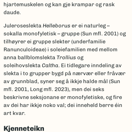
hjartemuskelen og kan gje krampar og rask
daude.
Juleroseslekta
Helleborus
er ei naturleg –
sokalla monofyletisk – gruppe (Sun mfl. 2001) og
tilhøyrer ei gruppe slekter (underfamilie
Ranunculoideae) i soleiefamilien med mellom
anna ballblomslekta
Trollius
og
soleihovslekta
Caltha
. Ei tidlegare inndeling av
slekta i to grupper bygd på nærvær eller fråvær
av grunnblad, syner seg å ikkje halde mål (Sun
mfl. 2001, Long mfl. 2023), men dei seks
beskrivne seksjonane er monofyletiske, og fire
av dei har ikkje noko val; dei inneheld berre éin
art kvar.
Kjenneteikn