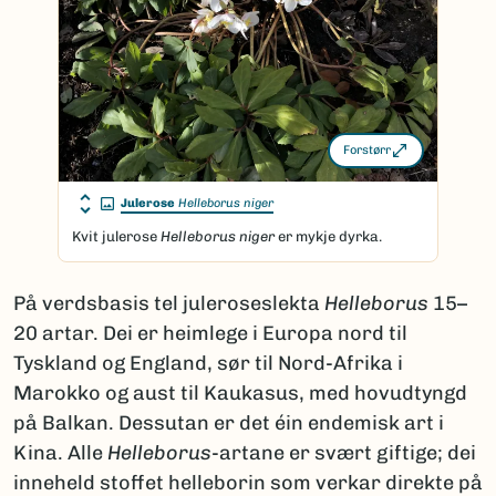
Forstørr
Julerose
Helleborus niger
Kvit julerose
Helleborus niger
er mykje dyrka.
På verdsbasis tel juleroseslekta
Helleborus
15–
20 artar. Dei er heimlege i Europa nord til
Tyskland og England, sør til Nord-Afrika i
Marokko og aust til Kaukasus, med hovudtyngd
på Balkan. Dessutan er det éin endemisk art i
Kina. Alle
Helleborus
-artane er svært giftige; dei
inneheld stoffet helleborin som verkar direkte på