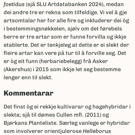
foetidus
(sjå SLU Artdatabanken 2024), medan
dei andre tre er rekna som tilfeldige. Vi vel å gje
artsomtalar her for alle fire og inkluderer dei òg
i bestemmingsnøkkelen, sjølv om det førebels
berre er tre artar som er funne forvilla og ikkje
etablerte. Det er tenkjeleg at dette er ei slekt der
fleire artar kan vere på tur til å forville seg. Det
er òg eit funn (herbariebelegg) frå Asker
(Akershus) i 2015 som ikkje let seg bestemme
lenger enn til slekt.
Kommentarar
Det finst òg ei rekkje kultivarar og hagehybridar i
slekta; sjå til dømes Cullen mfl. (2011) og
Bjørkans Planteliste. Særleg vanlege er hybridar
som involverer orientjulerose
Helleborus