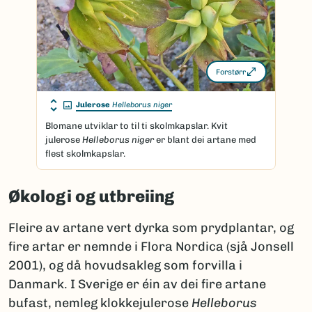
Forstørr
Julerose
Helleborus niger
Blomane utviklar to til ti skolmkapslar. Kvit
julerose
Helleborus niger
er blant dei artane med
flest skolmkapslar.
Økologi og utbreiing
Fleire av artane vert dyrka som prydplantar, og
fire artar er nemnde i Flora Nordica (sjå Jonsell
2001), og då hovudsakleg som forvilla i
Danmark. I Sverige er éin av dei fire artane
bufast, nemleg klokkejulerose
Helleborus