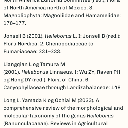
North America Editorial Committee (red.), Flora
of North America north of Mexico. 3.
Magnoliophyta: Magnoliidae and Hamamelidae:
176–177.
Jonsell B (2001).
Helleborus
L. I: Jonsell B (red.):
Flora Nordica. 2. Chenopodiaceae to
Fumariaceae: 331–333.
Liangqian L og Tamura M
(2001).
Helleborus
Linnaeus. I: Wu ZY, Raven PH
og Hong DY (red.), Flora of China. 6.
Caryophyllaceae through Lardizabalaceae: 148
Long L, Yamada K og Ochiai M (2023). A
comprehensive review of the morphological and
molecular taxonomy of the genus
Helleborus
(Ranunculacaeae). Reviews in Agricultural