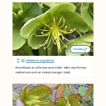
Forstørr
Helleborus argutifolius
Kronblada er utforma som trekt- eller røyrforma
nektarium som er nokså mange i talet.