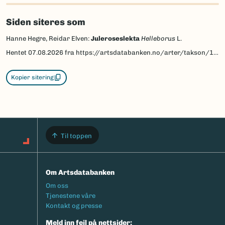
Siden siteres som
Hanne Hegre, Reidar Elven:
Juleroseslekta
Helleborus
L.
Hentet
07.08.2026
fra https://artsdatabanken.no/arter/takson/114364/beskrivelse
Kopier sitering
Til toppen
Om Artsdatabanken
Footermeny
Om oss
Tjenestene våre
Kontakt og presse
Meld inn feil på nettsider: