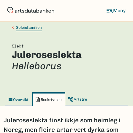
Hopp
til
hovedinnhold
Soleiefamilien
Slekt
Juleroseslekta
Helleborus
Artstre
Oversikt
Beskrivelse
Juleroseslekta finst ikkje som heimleg i
Noreg, men fleire artar vert dyrka som