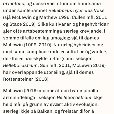
orientalis
, og desse vert stundom handsama
under samlenamnet
Helleborus hybridus
Voss
(sjå McLewin og Mathew 1996, Cullen mfl. 2011
og Stace 2019). Slike kultivarar og hagehybridar
gjer ofte artsbestemminga særleg krevjande, i
somme tilfelle om lag umogleg; sjå til dømes
McLewin (1999, 2019). Naturleg hybridisering
med same kompliserande resultat er òg vanleg,
der fleire nærskylde artar (som i seksjon
Helleborastrum
; Sun mfl. 2001, McLewin 2019)
har overlappande utbreiing, sjå til dømes
Rottensteiner (2016).
McLewin (2019) meiner at den tradisjonelle
artsinndelinga i seksjon
Helleborastrum
ikkje
held mål på grunn av svært aktiv evolusjon,
særleg ikkje på Balkan, og freistar difor å