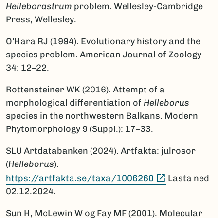
Helleborastrum
problem. Wellesley-Cambridge
Press, Wellesley.
O’Hara RJ (1994). Evolutionary history and the
species problem. American Journal of Zoology
34: 12–22.
Rottensteiner WK (2016). Attempt of a
morphological differentiation of
Helleborus
species in the northwestern Balkans. Modern
Phytomorphology 9 (Suppl.): 17–33.
SLU Artdatabanken (2024). Artfakta: julrosor
(
Helleborus
).
(Ekstern len
https://artfakta.se/taxa/1006260
Lasta ned
02.12.2024.
Sun H, McLewin W og Fay MF (2001). Molecular