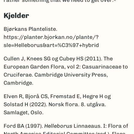
rather something that we need to get over.»
Kjelder
Bjørkans Planteliste.
https://planter.bjorkan.no/plante/?
sle=Helleborus&art=%C3%97+hybrid
Cullen J, Knees SG og Cubey HS (2011). The
European Garden Flora, vol 2: Casuarinaceae to
Cruciferae. Cambridge University Press,
Cambridge.
Elven R, Bjorå CS, Fremstad E, Hegre H og
Solstad H (2022). Norsk flora. 8. utgåva.
Samlaget, Oslo.
Ford BA (1997).
Helleborus
Linnaeaus. I: Flora of