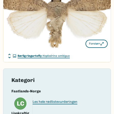
Vitenskapelig navn ID:
152953
Takson ID:
113567
(Ekstern lenke)
Gå til Nortaxa for flere detaljer
Forstørr
Sørlig ringurtefly
Hoplodrina ambigua
Kategori
Fastlands-Norge
LC
Les hele rødlistevurderingen
Livskraftig