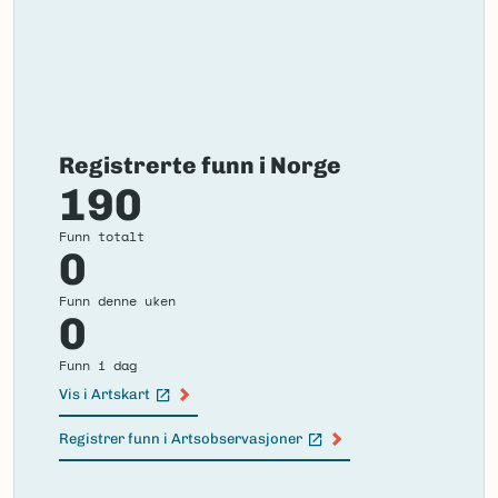
Registrerte funn i Norge
190
Funn totalt
0
Funn denne uken
0
Funn i dag
Vis i Artskart
(Ekstern lenke)
Registrer funn i Artsobservasjoner
(Ekstern lenke)