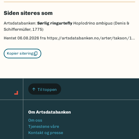
Siden siteres som
Artsdatabanken:
Sørlig ringurtefly
Hoplodrina ambigua
(Denis &
Schiffermüller, 1775)
Hentet
06.08.2026
fra https://artsdatabanken.no/arter/takson/113567
Kopier sitering
Til toppen
Om Artsdatabanken
Footermeny
Om oss
Tjenestene våre
Kontakt og presse