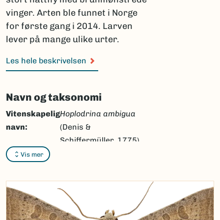
vinger. Arten ble funnet i Norge
for første gang i 2014. Larven
lever på mange ulike urter.
Les hele beskrivelsen
Navn og taksonomi
Vitenskapelig
Hoplodrina ambigua
navn:
(Denis &
Schiffermüller, 1775)
Vis mer
Synonymer:
Ingen
Bokmål:
sørlig ringurtefly
Nynorsk:
Ingen
Nordsamisk/Davvisámegiella:
Ingen