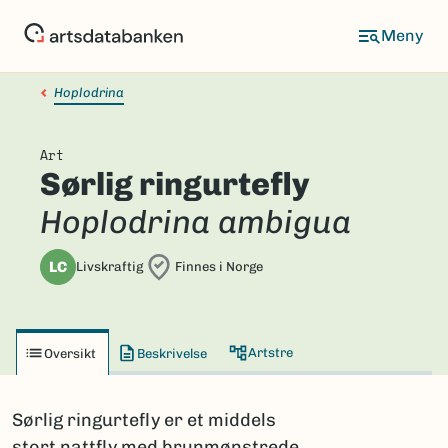
Hopp
til
hovedinnhold
Hoplodrina
Art
Sørlig ringurtefly
Hoplodrina ambigua
LC
Livskraftig
Finnes i Norge
Artstre
Oversikt
Beskrivelse
Sørlig ringurtefly er et middels
stort nattfly med brunmønstrede