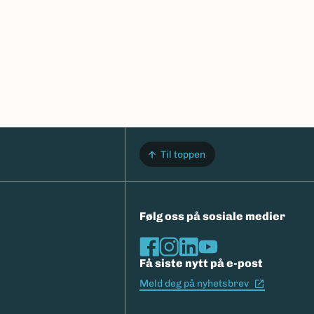
Til toppen
Følg oss på sosiale medier
Få siste nytt på e-post
(Ekstern l
Meld deg på nyhetsbrev