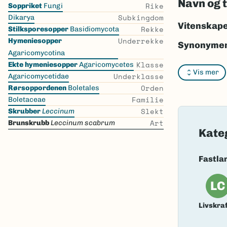
Navn og 
Skip
Rike
Soppriket
Fungi
the
Subkingdom
Dikarya
list
Vitenskape
Rekke
Stilksporesopper
Basidiomycota
Underrekke
Hymeniesopper
Synonymer
Agaricomycotina
Klasse
Ekte hymeniesopper
Agaricomycetes
Vis mer
Underklasse
Agaricomycetidae
Orden
Rørsoppordenen
Boletales
Familie
Boletaceae
Bokmål:
br
Slekt
Skrubber
Leccinum
Art
Brunskrubb
Leccinum scabrum
Nynorsk:
b
Kate
Nordsamis
Fastla
Vitenskape
LC
Takson ID:
Gå til Nort
Livskraf