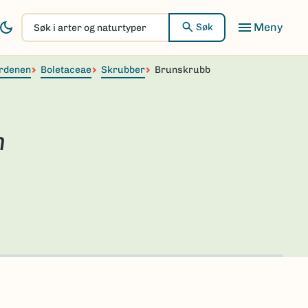
Søk
Søk
i
arter
rdenen
og
Boletaceae
Skrubber
Brunskrubb
naturtyper
m