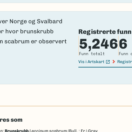
Registrerte funn
5,246
6
Funn totalt
Funn 
Vis i Artskart
Registr
(Ekstern lenke)
(Ekster
eres som
en:
Brunskrubb
Leccinum scabrum
(Bull. : Fr.) Gray