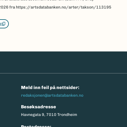
2026
fra https://artsdatabanken.no/arter/takson/113195
g
n
Meld inn feil på nettsider:
redaksjonen@artsdatabanken.no
Besøksadresse
Havnegata 9, 7010 Trondheim
Postadresse: