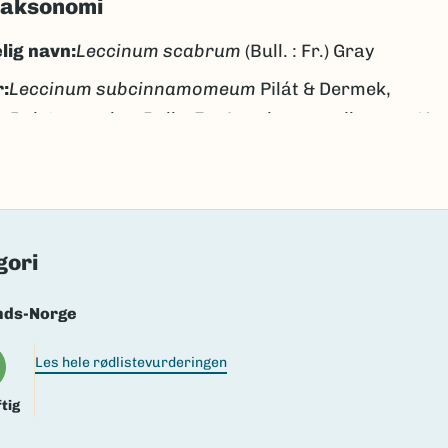
taksonomi
lig navn:
Leccinum scabrum
(Bull. : Fr.) Gray
:
Leccinum subcinnamomeum
Pilát & Dermek,
Boletus scaber
Bull. : Fr.,
Leccinum avellaneum
(J.
Blum) Bon,
Leccinum oxydabile
(Singer) Singer ss.
Watling
unskrubb
runskrubb
gori
k/Davvisámegiella:
Ingen
nds-Norge
lig navn ID:
55999
Les hele rødlistevurderingen
113195
(Ekstern lenke)
axa for flere detaljer
tig