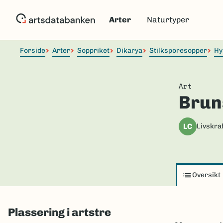
Hopp
til
Arter
Naturtyper
hovedinnhold
Forside
Arter
Soppriket
Dikarya
Stilksporesopper
Hy
Art
Brun
LC
Livskraf
Oversikt
Plassering i artstre