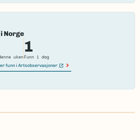
Fai
 i Norge
to
1
loa
ma
denne uken
Funn i dag
er funn i Artsobservasjoner
n lenke)