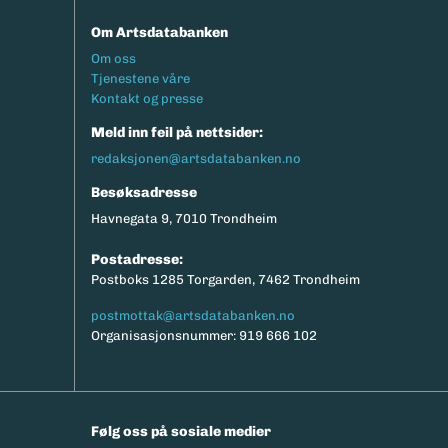
Om Artsdatabanken
Footermeny
Om oss
Tjenestene våre
Kontakt og presse
Meld inn feil på nettsider:
redaksjonen@artsdatabanken.no
Besøksadresse
Havnegata 9, 7010 Trondheim
Postadresse:
Postboks 1285 Torgarden, 7462 Trondheim
postmottak@artsdatabanken.no
Organisasjonsnummer: 919 666 102
Følg oss på sosiale medier