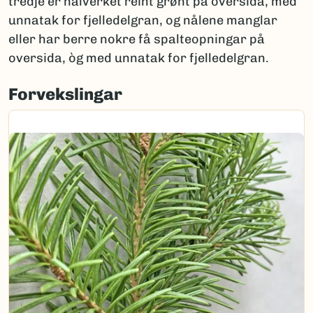
tredje er nålverket reint grønt på oversida, med
unnatak for fjelledelgran, og nålene manglar
eller har berre nokre få spalteopningar på
oversida, òg med unnatak for fjelledelgran.
Forvekslingar