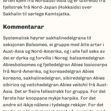
Arten kjem frå Nordaust-Asia og er utbreidd frå
fjellstrøk frå Nord-Japan (Hokkaido) over
Sakhalin til sørlege Kamtsjatka.
Kommentarar
Systematisk høyrer sakhalinedelgrana til
seksjonen
Balsamea
, ei gruppe med åtte artar i
Aust-Asia og Nord-Amerika, og i alle fall seks av
dei er dyrka og forvilla i Noreg: balsamedelgran
Abiesbalsamea
og fjelledelgran
Abies lasiocarpa
frå Nord-Amerika, og koreaedelgran
Abies
koreana
, sakhalinedelgran, sibiredelgran
Abies
sibirica
og veitchedelgran
Abies veitchii
frå Aust-
Asia. Det er fleire fellestrekk for gruppa. For det
første har knoppane mykje harpiks. For det
andre sit ikkje nålene i tydelege rekkjer. For det