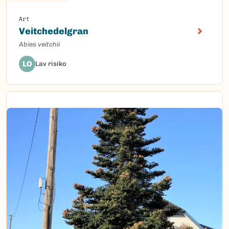
Art
Veitchedelgran
Abies veitchii
LO
Lav risiko