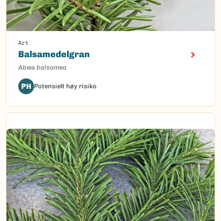
Art
Balsamedelgran
Abies balsamea
PH
Potensielt høy risiko