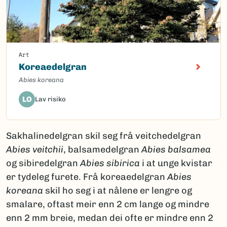
Art
Koreaedelgran
Abies koreana
LO
Lav risiko
Sakhalinedelgran skil seg frå veitchedelgran
Abies veitchii
, balsamedelgran
Abies balsamea
og sibiredelgran
Abies sibirica
i at unge kvistar
er tydeleg furete. Frå koreaedelgran
Abies
koreana
skil ho seg i at nålene er lengre og
smalare, oftast meir enn 2 cm lange og mindre
enn 2 mm breie, medan dei ofte er mindre enn 2