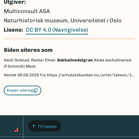
Utgiver
Multiconsult ASA
Naturhistorisk museum, Universitetet i Oslo
Lisens
CC BY 4.0 (Navngivelse)
Siden siteres som
Heidi Solstad, Reidar Elven:
Sakhalinedelgran
Abies sachalinensis
(F.Schmidt) Mast.
Hentet
06.08.2026
fra https://artsdatabanken.no/arter/takson/105147/beskrivelse
Kopier sitering
Til toppen