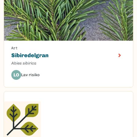
Art
Sibiredelgran
Abies sibirica
LO
Lav risiko