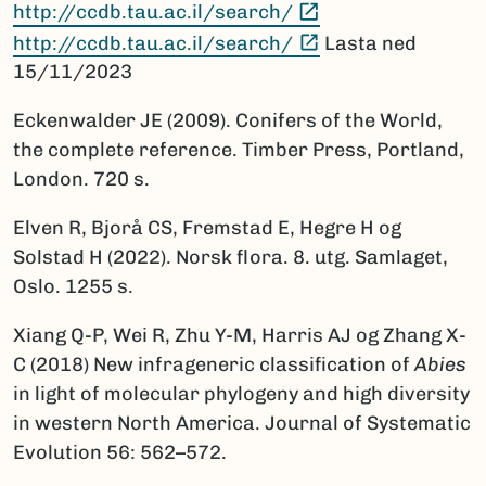
(Ekstern lenke)
http://ccdb.tau.ac.il/search/
(Ekstern lenke)
http://ccdb.tau.ac.il/search/
Lasta ned
15/11/2023
Eckenwalder JE (2009). Conifers of the World,
the complete reference. Timber Press, Portland,
London. 720 s.
Elven R, Bjorå CS, Fremstad E, Hegre H og
Solstad H (2022). Norsk flora. 8. utg. Samlaget,
Oslo. 1255 s.
Xiang Q-P, Wei R, Zhu Y-M, Harris AJ og Zhang X-
C (2018) New infrageneric classification of
Abies
in light of molecular phylogeny and high diversity
in western North America. Journal of Systematic
Evolution 56: 562–572.