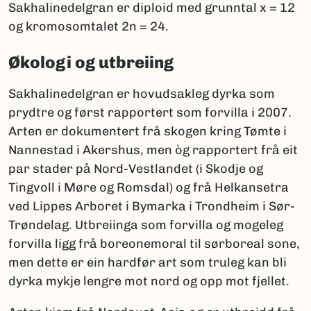
Sakhalinedelgran er diploid med grunntal x = 12
og kromosomtalet 2n = 24.
Økologi og utbreiing
Sakhalinedelgran er hovudsakleg dyrka som
prydtre og først rapportert som forvilla i 2007.
Arten er dokumentert frå skogen kring Tømte i
Nannestad i Akershus, men òg rapportert frå eit
par stader på Nord-Vestlandet (i Skodje og
Tingvoll i Møre og Romsdal) og frå Helkansetra
ved Lippes Arboret i Bymarka i Trondheim i Sør-
Trøndelag. Utbreiinga som forvilla og mogeleg
forvilla ligg frå boreonemoral til sørboreal sone,
men dette er ein hardfør art som truleg kan bli
dyrka mykje lengre mot nord og opp mot fjellet.