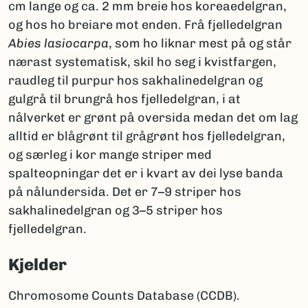
cm lange og ca. 2 mm breie hos koreaedelgran,
og hos ho breiare mot enden. Frå fjelledelgran
Abies lasiocarpa
, som ho liknar mest på og står
nærast systematisk, skil ho seg i kvistfargen,
raudleg til purpur hos sakhalinedelgran og
gulgrå til brungrå hos fjelledelgran, i at
nålverket er grønt på oversida medan det om lag
alltid er blågrønt til grågrønt hos fjelledelgran,
og særleg i kor mange striper med
spalteopningar det er i kvart av dei lyse banda
på nålundersida. Det er 7–9 striper hos
sakhalinedelgran og 3–5 striper hos
fjelledelgran.
Kjelder
Chromosome Counts Database (CCDB).