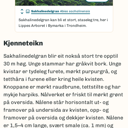
Sakhalinedelgran
Abies sachalinensis
Sakhalinedelgran kan bli et stort, staseleg tre, her i
Lippes Arboret i Bymarka i Trondheim.
Kjenneteikn
Sakhalinedelgran blir eit nokså stort tre opptil
30 m høg. Unge stammar har gråkvit bork. Unge
kvistar er tydeleg furete, mørkt purpurgrå, og
tetthåra i furene eller kring heile kvisten.
Knoppane er mørkt raudbrune, tettstilte og har
mykje harpiks. Nålverket er friskt til mørkt grønt
på oversida. Nålene står horisontalt ut- og
framover på undersida av kvisten, opp- og
framover på oversida og dekkjer kvisten. Nålene
er 1,5–4 cm lange, svært smale (ca. 1 mm) og