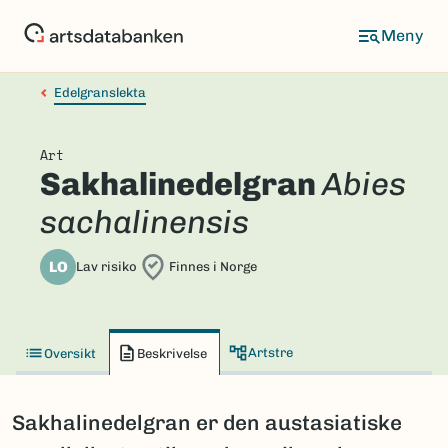
Hopp
til
hovedinnhold
Edelgranslekta
Art
Sakhalinedelgran
Abies
sachalinensis
LO
Lav risiko
Finnes i Norge
Artstre
Oversikt
Beskrivelse
Sakhalinedelgran er den austasiatiske