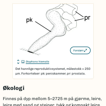
Forstørr
Diaphana hiemalis
Det hannlige reproduktivsystemet, målestokk = 250
μm. Forkortelser: pk: peniskammer, pr: prostata.
Økologi
Finnes på dyp mellom 5–2725 m på gjørme, leire,
leire med sand og steiner, tykk og kompakt leire,