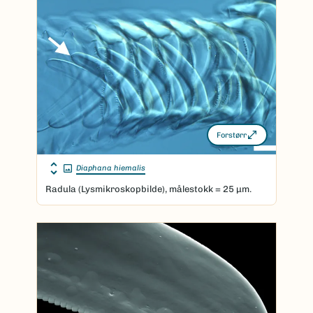
Forstørr
Diaphana hiemalis
Radula (Lysmikroskopbilde), målestokk = 25 μm.