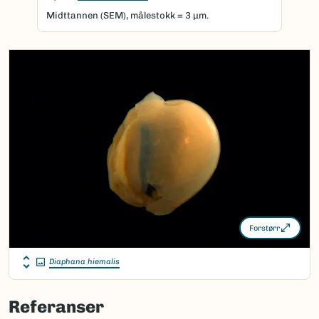
Midttannen (SEM), målestokk = 3 μm.
Forstørr
Diaphana hiemalis
Referanser