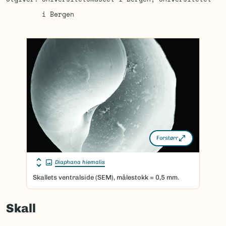
i Bergen
Forstørr
Diaphana hiemalis
Skallets ventralside (SEM), målestokk = 0,5 mm.
Skall