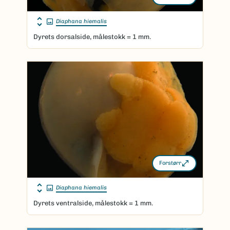
Diaphana hiemalis
Dyrets dorsalside, målestokk = 1 mm.
Forstørr
Diaphana hiemalis
Dyrets ventralside, målestokk = 1 mm.