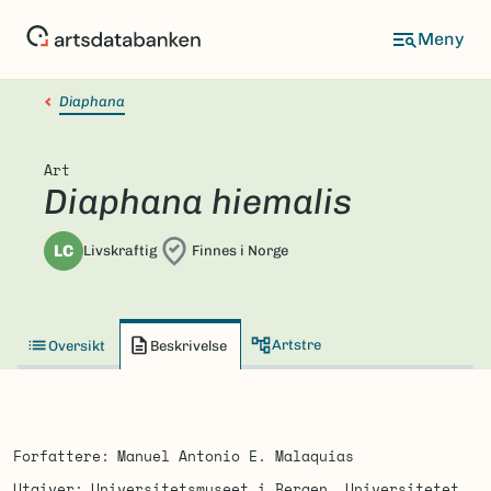
Hopp
til
hovedinnhold
Diaphana
Art
Diaphana hiemalis
LC
Livskraftig
Finnes i Norge
Artstre
Oversikt
Beskrivelse
Forfattere
Manuel Antonio E. Malaquias
Utgiver
Universitetsmuseet i Bergen, Universitetet