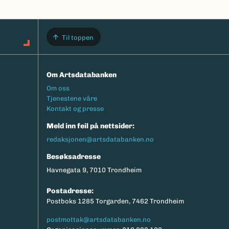
Til toppen
Om Artsdatabanken
Footermeny
Om oss
Tjenestene våre
Kontakt og presse
Meld inn feil på nettsider:
redaksjonen@artsdatabanken.no
Besøksadresse
Havnegata 9, 7010 Trondheim
Postadresse:
Postboks 1285 Torgarden, 7462 Trondheim
postmottak@artsdatabanken.no