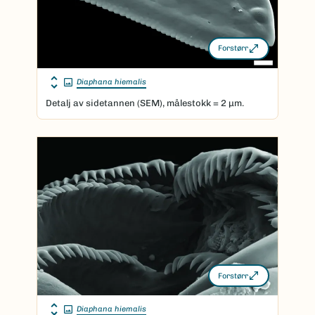
Forstørr
Diaphana hiemalis
Detalj av sidetannen (SEM), målestokk = 2 μm.
Forstørr
Diaphana hiemalis