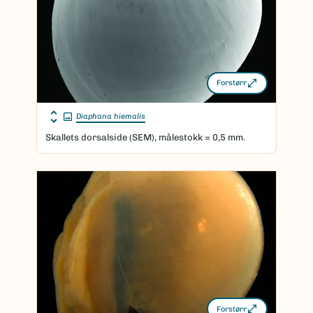
Forstørr
Diaphana hiemalis
Skallets dorsalside (SEM), målestokk = 0,5 mm.
Forstørr