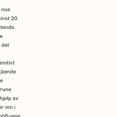
 noe
inst 20
itende.
re
 det
mitivt
rgående
ge
brune
hjelp av
r inn i
ebbfluene