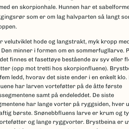
 med en skorpionhale. Hunnen har et sabelform
gingsrør som er om lag halvparten så langt s
oppen.
r velutviklet hode og langstrakt, myk kropp me
t. Den minner i formen om en sommerfugllarve. 
det finnes et fasettøye bestående av syv eller f
tter (opp mot tretti hos skorpionfluene). Brystb
fem ledd, hvorav det siste ender i en enkelt klo.
uene har larven vorteføtter på de åtte første
segmentene samt på endeleddet. De siste
mentene har lange vorter på ryggsiden, hver u
aftig børste. Snønebbfluens larve er krum og t
rteføtter og lange ryggvorter. Brystbeina er u