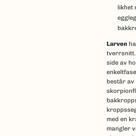
likhet
eggleg
bakkr
Larven
ha
tverrsnit
side av ho
enkeltfase
består av 
skorpionfl
bakkropps
kroppsseg
med en kr
mangler vo