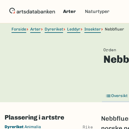
Hopp
til
Arter
Naturtyper
hovedinnhold
Forside
Arter
Dyreriket
Leddyr
Insekter
Nebbfluer
Orden
Nebb
Oversikt
Plassering i artstre
Nebbflue
Skip
Rike
Dyreriket
Animalia
norske ne