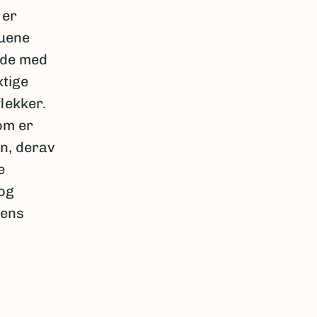
 er
luene
ede med
tige
lekker.
om er
on, derav
e
 og
uens