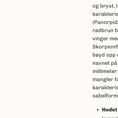
og bryst, 
karakteris
(Panorpid
rødbrun b
vinger med
Skorpionf
bøyd opp o
navnet på 
millimeter
mangler f
karakteri
sabelform
Hodet