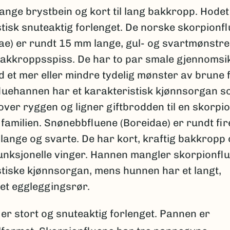
lange brystbein og kort til lang bakkropp. Hodet
tisk snuteaktig forlenget. De norske skorpionf
ae) er rundt 15 mm lange, gul- og svartmønstr
akkroppsspiss. De har to par smale gjennomsik
 et mer eller mindre tydelig mønster av brune f
luehannen har et karakteristisk kjønnsorgan s
ver ryggen og ligner giftbrodden til en skorpi
familien. Snønebbfluene (Boreidae) er rundt fir
 lange og svarte. De har kort, kraftig bakkropp
unksjonelle vinger. Hannen mangler skorpionfl
stiske kjønnsorgan, mens hunnen har et langt,
et eggleggingsrør.
er stort og snuteaktig forlenget. Pannen er