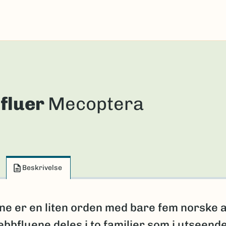
fluer
Mecoptera
Beskrivelse
ne er en liten orden med bare fem norske a
bbfluene deles i to familier som i utseend