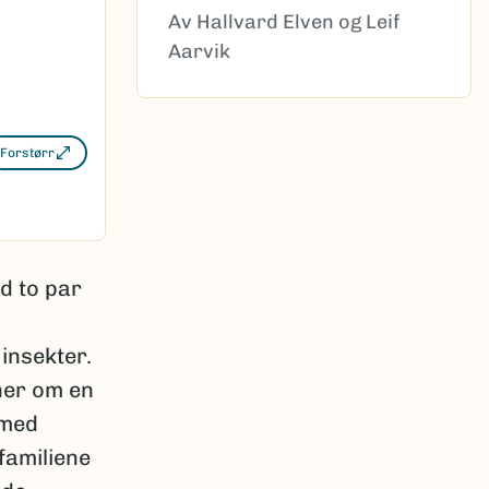
Av Hallvard Elven og Leif
Aarvik
Forstørr
d to par
insekter.
ner om en
 med
familiene