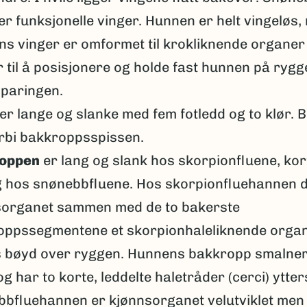
r funksjonelle vinger. Hunnen er helt vingeløs,
s vinger er omformet til krokliknende organe
 til å posisjonere og holde fast hunnen på rygg
 paringen.
er lange og slanke med fem fotledd og to klør. 
rbi bakkroppsspissen.
oppen
er lang og slank hos skorpionfluene, kor
g hos snønebbfluene. Hos skorpionfluehannen 
sorganet sammen med de to bakerste
oppssegmentene et skorpionhaleliknende orga
 bøyd over ryggen. Hunnens bakkropp smalner 
og har to korte, leddelte haletråder (cerci) ytter
bfluehannen er kjønnsorganet velutviklet men