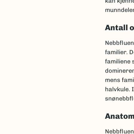
kan kjenn
munndeler
Antall 
Nebbfluene
familier. 
familiene
dominerer
mens famil
halvkule. 
snønebbfl
Anatom
Nebbfluene