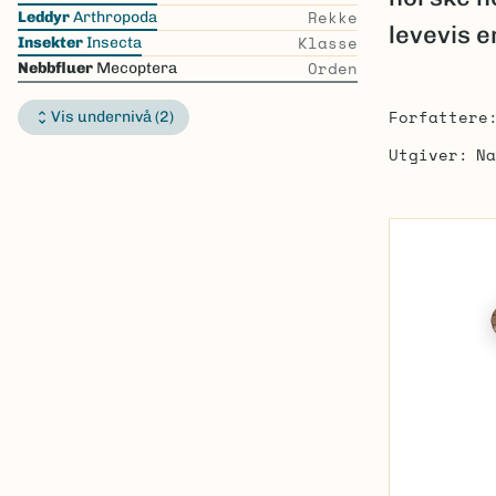
the
Rekke
Leddyr
Arthropoda
levevis e
list
Klasse
Insekter
Insecta
Orden
Nebbfluer
Mecoptera
Forfattere
Vis undernivå (2)
Utgiver
Na