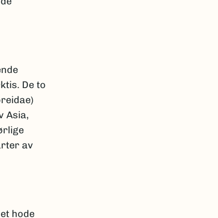
nde
ende
tis. De to
oreidae)
 Asia,
ørlige
arter av
let hode