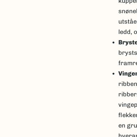
kuppel
snøneb
utståe
ledd, 
Bryst
brysts
framr
Vinge
ribben
ribber
vingep
flekke
en gru
hveran