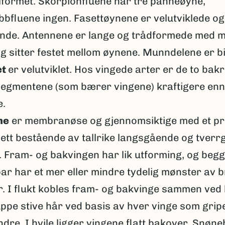
formet. Skorpionfluene har tre panneøyne,
bfluene ingen. Fasettøynene er velutviklede og
nde. Antennene er lange og trådformede med m
og sitter festet mellom øynene. Munndelene er b
et
er velutviklet. Hos vingede arter er de to bak
egmentene (som bærer vingene) kraftigere enn
e.
ne
er membranøse og gjennomsiktige med et pri
ett bestående av tallrike langsgående og tver
. Fram- og bakvingen har lik utforming, og beg
ar har et mer eller mindre tydelig mønster av 
r. I flukt kobles fram- og bakvinge sammen ved 
ppe stive hår ved basis av hver vinge som gripe
dre. I hvile ligger vingene flatt bakover. Snøn