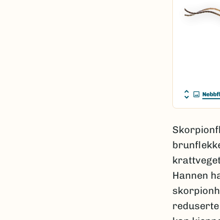
Nebbf
Skorpionf
brunflekke
krattveget
Hannen ha
skorpionh
reduserte