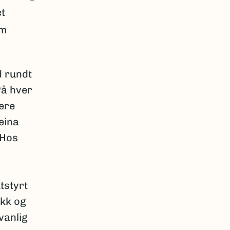
et
om
d rundt
På hver
lere
eina
 Hos
tstyrt
ykk og
vanlig