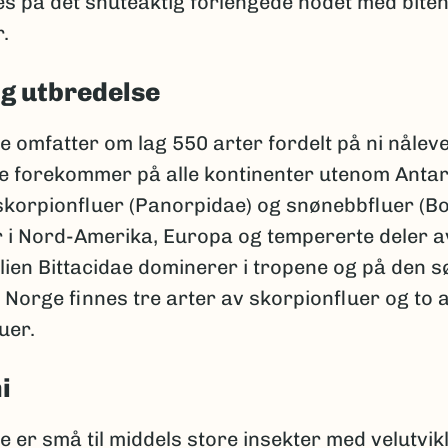
es på det snuteaktig forlengede hodet med bite
.
og utbredelse
 omfatter om lag 550 arter fordelt på ni nålev
De forekommer på alle kontinenter utenom Antark
 skorpionfluer (Panorpidae) og snønebbfluer (B
 i Nord-Amerika, Europa og tempererte deler av
ien Bittacidae dominerer i tropene og på den s
I Norge finnes tre arter av skorpionfluer og to 
uer.
i
 er små til middels store insekter med velutvik