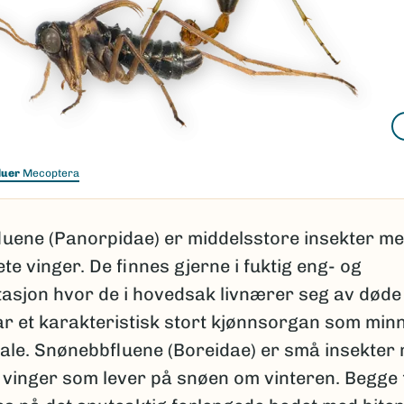
luer
Mecoptera
luene (Panorpidae) er middelsstore insekter me
te vinger. De finnes gjerne i fuktig eng- og
asjon hvor de i hovedsak livnærer seg av døde 
r et karakteristisk stort kjønnsorgan som min
ale. Snønebbfluene (Boreidae) er små insekter
 vinger som lever på snøen om vinteren. Begge 