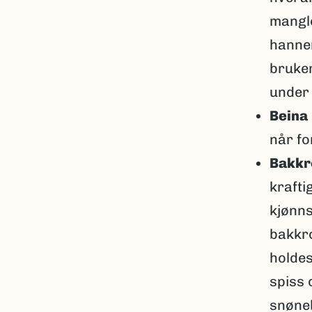
mangle
hannen
bruker
under
Beina
når fo
Bakkr
krafti
kjønn
bakkr
holdes
spiss 
snøneb