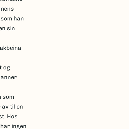
 mens
r som han
en sin
Bakbeina
t og
danner
n som
av til en
st. Hos
 har ingen