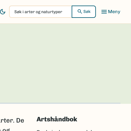
Søk
Søk
i
arter
og
naturtyper
Artshåndbok
rter. De
e og