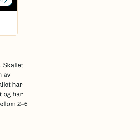
rr
 Skallet
n av
allet har
tt og har
mellom 2–6