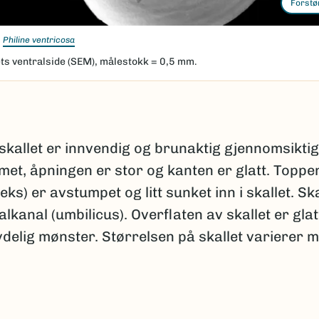
Forstø
Philine ventricosa
ets ventralside (SEM), målestokk = 0,5 mm.
skallet er innvendig og brunaktig gjennomsiktig.
met, åpningen er stor og kanten er glatt. Toppe
peks) er avstumpet og litt sunket inn i skallet. Sk
alkanal (umbilicus). Overflaten av skallet er gla
ydelig mønster. Størrelsen på skallet varierer 