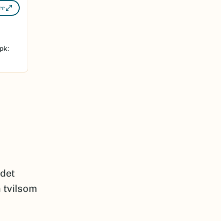
rr
pk:
ådet
 tvilsom