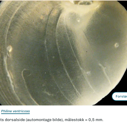
Forstø
Philine ventricosa
ets dorsalside (automontage bilde), målestokk = 0,5 mm.