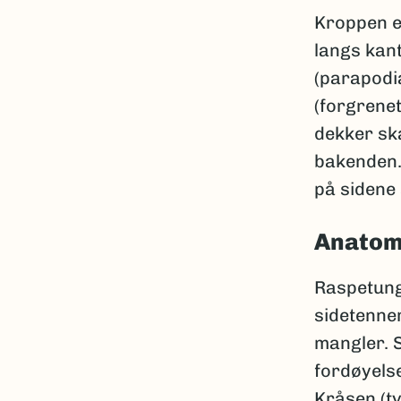
Kroppen e
langs kant
(parapodia
(forgrenet
dekker ska
bakenden.
på sidene 
Anatom
Raspetung
sidetenner
mangler. S
fordøyels
Kråsen (t