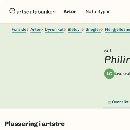
Hopp
til
Arter
Naturtyper
hovedinnhold
Forside
Arter
Dyreriket
Bløtdyr
Snegler
Flergjellesn
Art
Phili
LC
Livskraf
Oversikt
Plassering i artstre