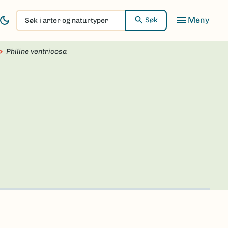
Søk
Søk
i
arter
Philine ventricosa
og
naturtyper