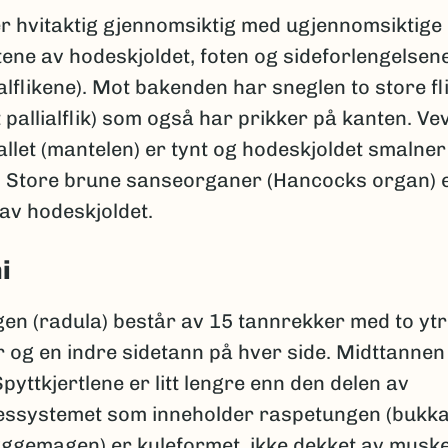
r hvitaktig gjennomsiktig med ugjennomsiktige 
ene av hodeskjoldet, foten og sideforlengelsene
lflikene). Mot bakenden har sneglen to store fl
 pallialflik) som også har prikker på kanten. V
llet (mantelen) er tynt og hodeskjoldet smalne
 Store brune sanseorganer (Hancocks organ) e
av hodeskjoldet.
i
en (radula) består av 15 tannrekker med to yt
 og en indre sidetann på hver side. Midttannen 
pyttkjertlene er litt lengre enn den delen av
essystemet som inneholder raspetungen (bukka
yggemagen) er kuleformet, ikke dekket av muske