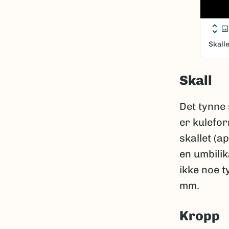
Skall
Skall
Det tynne 
er kulefor
skallet (a
en umbilik
ikke noe t
mm.
Kropp