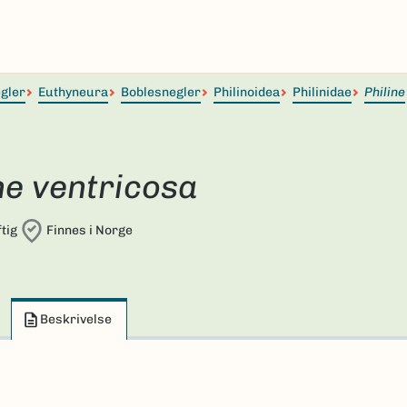
egler
Euthyneura
Boblesnegler
Philinoidea
Philinidae
Philine
ne ventricosa
tig
Finnes i Norge
Beskrivelse