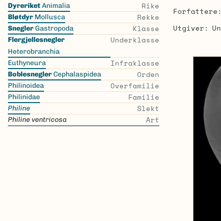
Skip
Rike
Dyreriket
Animalia
Forfattere
the
Rekke
Bløtdyr
Mollusca
list
Utgiver
Un
Klasse
Snegler
Gastropoda
Underklasse
Flergjellesnegler
Heterobranchia
Infraklasse
Euthyneura
Orden
Boblesnegler
Cephalaspidea
Overfamilie
Philinoidea
Familie
Philinidae
Slekt
Philine
Art
Philine ventricosa