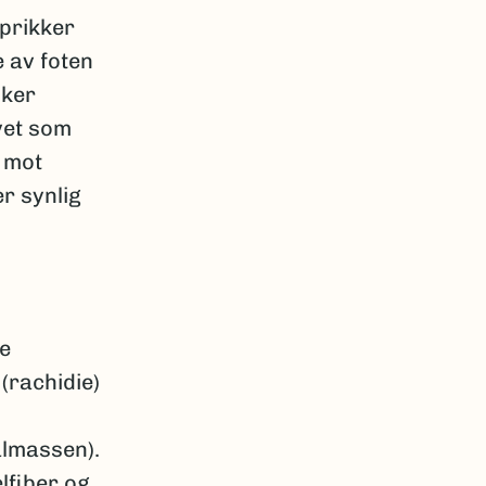
prikker
 av foten
iker
evet som
r mot
r synlig
re
(rachidie)
lmassen).
lfiber og