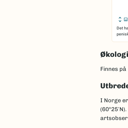
Det h
penis
Økolog
Finnes på
Utbred
I Norge e
(60°25′N).
artsobser