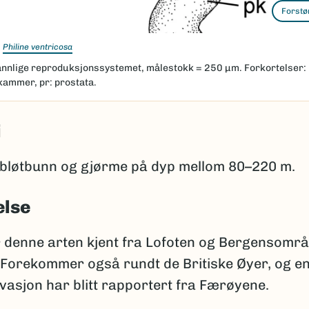
Forstø
Philine ventricosa
annlige reproduksjonssystemet, målestokk = 250 μm. Forkortelser: 
kammer, pr: prostata.
i
 bløtbunn og gjørme på dyp mellom 80–220 m.
else
r denne arten kjent fra Lofoten og Bergensomr
 Forekommer også rundt de Britiske Øyer, og en
vasjon har blitt rapportert fra Færøyene.