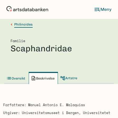
Hopp
til
hovedinnhold
Philinoidea
Familie
Scaphandridae
Artstre
Oversikt
Beskrivelse
Forfattere
Manuel Antonio E. Malaquias
Utgiver
Universitetsmuseet i Bergen, Universitetet