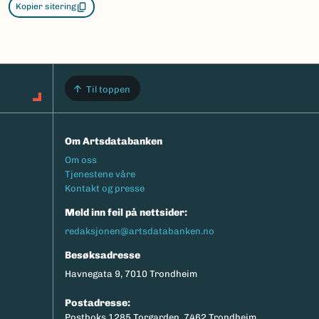
Kopier sitering
Til toppen
Om Artsdatabanken
Footermeny
Om oss
Tjenestene våre
Kontakt og presse
Meld inn feil på nettsider:
redaksjonen@artsdatabanken.no
Besøksadresse
Havnegata 9, 7010 Trondheim
Postadresse:
Postboks 1285 Torgarden, 7462 Trondheim