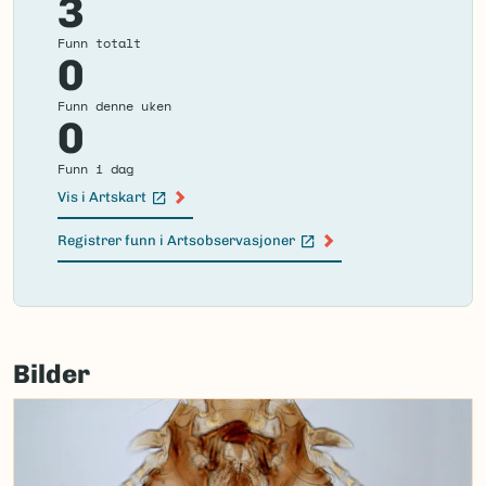
3
Funn totalt
0
Funn denne uken
0
Funn i dag
Vis i Artskart
(Ekstern lenke)
Registrer funn i Artsobservasjoner
(Ekstern lenke)
Failed
to
Bilder
load
map.