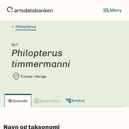
Hopp
til
hovedinnhold
Philopterus
Art
Philopterus
timmermanni
Finnes i Norge
Artstre
Oversikt
Beskrivelse
Navn og taksonomi