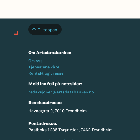
Til toppen
Om Artsdatabanken
Footermeny
Om oss
Tjenestene våre
Kontakt og presse
Meld inn feil på nettsider:
redaksjonen@artsdatabanken.no
Besøksadresse
Havnegata 9, 7010 Trondheim
Postadresse:
Postboks 1285 Torgarden, 7462 Trondheim