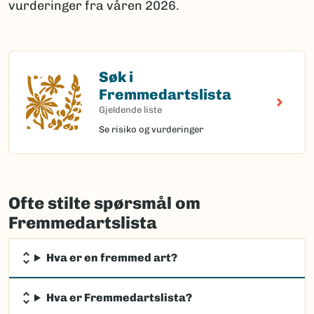
vurderinger fra våren 2026.
Søk i
Søk i Fremmedartslista
Fremmedartslista
Gjeldende liste
Se risiko og vurderinger
Ofte stilte spørsmål om
Fremmedartslista
Hva er en fremmed art?
Hva er Fremmedartslista?