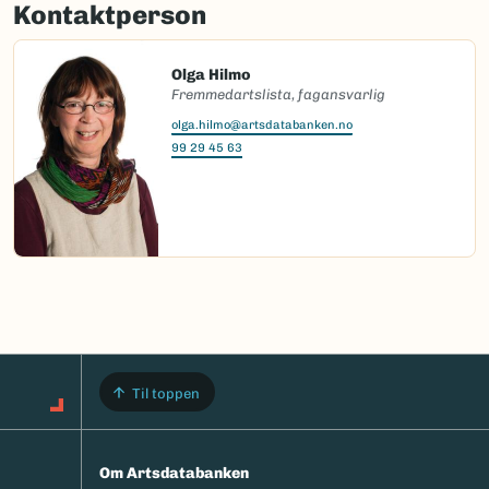
Kontaktperson
Olga Hilmo
Fremmedartslista, fagansvarlig
olga.hilmo@artsdatabanken.no
99 29 45 63
Til toppen
Om Artsdatabanken