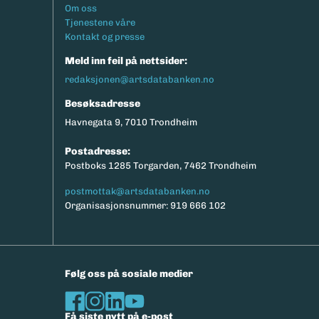
Footermeny
Om oss
Tjenestene våre
Kontakt og presse
Meld inn feil på nettsider:
redaksjonen@artsdatabanken.no
Besøksadresse
Havnegata 9, 7010 Trondheim
Postadresse:
Postboks 1285 Torgarden, 7462 Trondheim
postmottak@artsdatabanken.no
Organisasjonsnummer: 919 666 102
Følg oss på sosiale medier
Få siste nytt på e-post