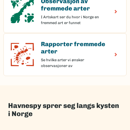
Observasjon av
fremmede arter
I Artskart ser du hvor i Norge en
fremmed art er funnet
Rapporter fremmede
Rapporter fremmede arter
arter
Se hvilke arter vi ønsker
observasjoner av
Havnespy sprer seg langs kysten
i Norge