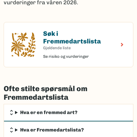
vurderinger fra våren 2026.
Søk i
Søk i Fremmedartslista
Fremmedartslista
Gjeldende liste
Se risiko og vurderinger
Ofte stilte spørsmål om
Fremmedartslista
Hva er en fremmed art?
Hva er Fremmedartslista?