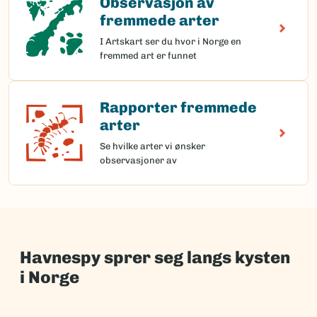
Observasjon av
fremmede arter
I Artskart ser du hvor i Norge en
fremmed art er funnet
Rapporter fremmede
Rapporter fremmede arter
arter
Se hvilke arter vi ønsker
observasjoner av
Havnespy sprer seg langs kysten
i Norge