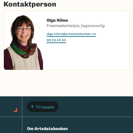
Kontaktperson
Olga Hilmo
Fremmedartslista, fagansvarlig
olga.hilmo@artsdatabanken.no
99 29 45 63
Til toppen
Om Artsdatabanken