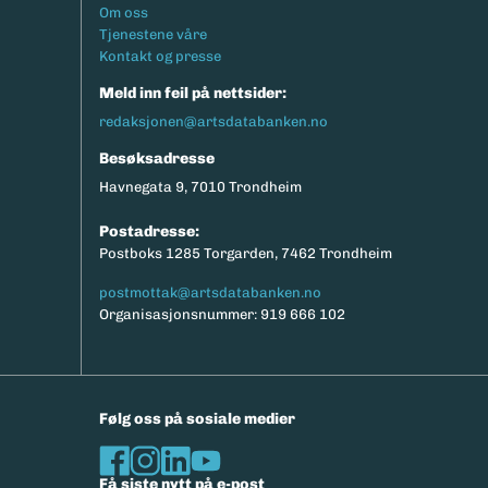
Footermeny
Om oss
Tjenestene våre
Kontakt og presse
Meld inn feil på nettsider:
redaksjonen@artsdatabanken.no
Besøksadresse
Havnegata 9, 7010 Trondheim
Postadresse:
Postboks 1285 Torgarden, 7462 Trondheim
postmottak@artsdatabanken.no
Organisasjonsnummer: 919 666 102
Følg oss på sosiale medier
Få siste nytt på e-post