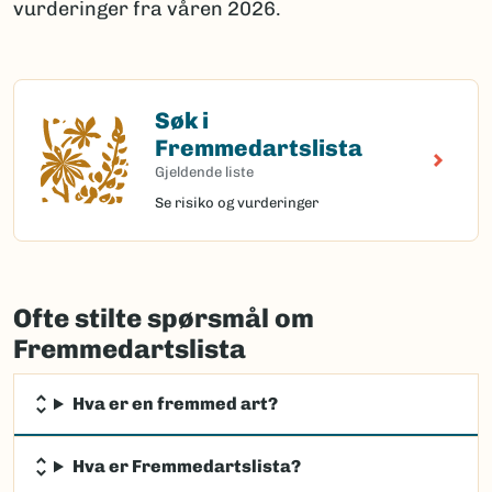
vurderinger fra våren 2026.
Søk i
Søk i Fremmedartslista
Fremmedartslista
Gjeldende liste
Se risiko og vurderinger
Ofte stilte spørsmål om
Fremmedartslista
Hva er en fremmed art?
Hva er Fremmedartslista?