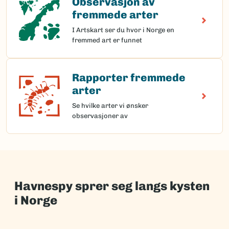
Observasjon av
fremmede arter
I Artskart ser du hvor i Norge en
fremmed art er funnet
Rapporter fremmede
Rapporter fremmede arter
arter
Se hvilke arter vi ønsker
observasjoner av
Havnespy sprer seg langs kysten
i Norge