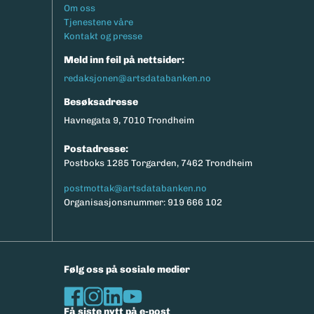
Footermeny
Om oss
Tjenestene våre
Kontakt og presse
Meld inn feil på nettsider:
redaksjonen@artsdatabanken.no
Besøksadresse
Havnegata 9, 7010 Trondheim
Postadresse:
Postboks 1285 Torgarden, 7462 Trondheim
postmottak@artsdatabanken.no
Organisasjonsnummer: 919 666 102
Følg oss på sosiale medier
Få siste nytt på e-post