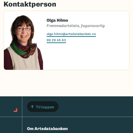
Kontaktperson
Olga Hilmo
Fremmedartslista, fagansvarlig
olga.hilmo@artsdatabanken.no
99 29 45 63
Til toppen
Om Artsdatabanken