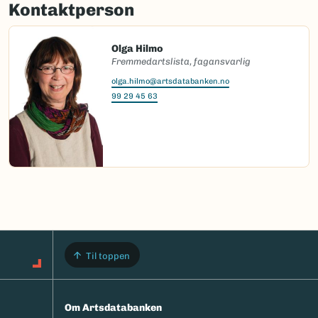
Kontaktperson
Olga Hilmo
Fremmedartslista, fagansvarlig
olga.hilmo@artsdatabanken.no
99 29 45 63
Til toppen
Om Artsdatabanken