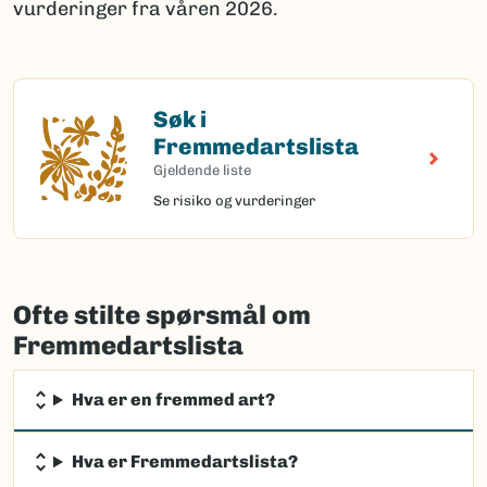
vurderinger fra våren 2026.
Søk i
Søk i Fremmedartslista
Fremmedartslista
Gjeldende liste
Se risiko og vurderinger
Ofte stilte spørsmål om
Fremmedartslista
Hva er en fremmed art?
Hva er Fremmedartslista?