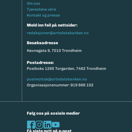
Footermeny
Om oss
Tjenestene våre
Kontakt og presse
Meld inn feil på nettsider:
redaksjonen@artsdatabanken.no
Besøksadresse
Havnegata 9, 7010 Trondheim
Postadresse:
Postboks 1285 Torgarden, 7462 Trondheim
postmottak@artsdatabanken.no
Organisasjonsnummer: 919 666 102
Følg oss på sosiale medier
Få siste nytt på e-post