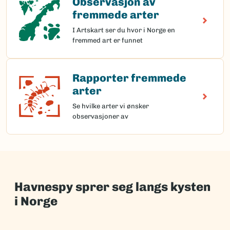
Observasjon av
fremmede arter
I Artskart ser du hvor i Norge en
fremmed art er funnet
Rapporter fremmede
Rapporter fremmede arter
arter
Se hvilke arter vi ønsker
observasjoner av
Havnespy sprer seg langs kysten
i Norge