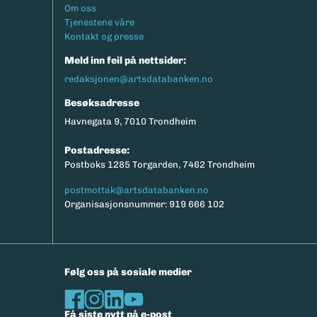
Footermeny
Om oss
Tjenestene våre
Kontakt og presse
Meld inn feil på nettsider:
redaksjonen@artsdatabanken.no
Besøksadresse
Havnegata 9, 7010 Trondheim
Postadresse:
Postboks 1285 Torgarden, 7462 Trondheim
postmottak@artsdatabanken.no
Organisasjonsnummer: 919 666 102
Følg oss på sosiale medier
Få siste nytt på e-post