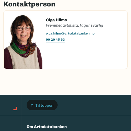
Kontaktperson
Olga Hilmo
Fremmedartslista, fagansvarlig
olga.hilmo@artsdatabanken.no
99 29 45 63
Til toppen
Om Artsdatabanken