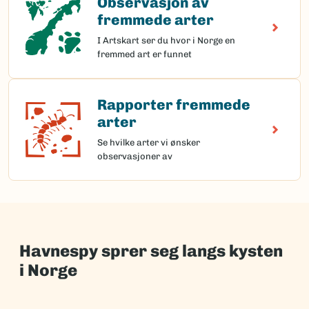
Observasjon av
fremmede arter
I Artskart ser du hvor i Norge en
fremmed art er funnet
Rapporter fremmede
Rapporter fremmede arter
arter
Se hvilke arter vi ønsker
observasjoner av
Havnespy sprer seg langs kysten
i Norge