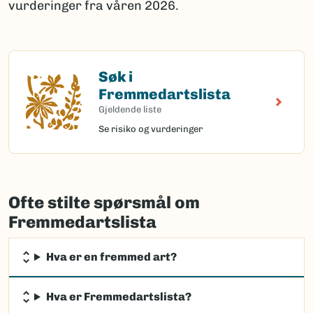
vurderinger fra våren 2026.
Søk i
Søk i Fremmedartslista
Fremmedartslista
Gjeldende liste
Se risiko og vurderinger
Ofte stilte spørsmål om
Fremmedartslista
Hva er en fremmed art?
Hva er Fremmedartslista?