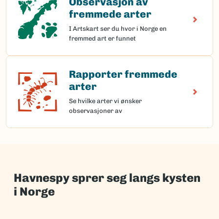
Observasjon av
fremmede arter
I Artskart ser du hvor i Norge en
fremmed art er funnet
Rapporter fremmede
Rapporter fremmede arter
arter
Se hvilke arter vi ønsker
observasjoner av
Havnespy sprer seg langs kysten
i Norge