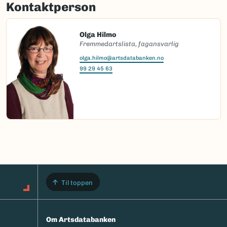
Kontaktperson
Olga Hilmo
Fremmedartslista, fagansvarlig
olga.hilmo@artsdatabanken.no
99 29 45 63
Til toppen
Om Artsdatabanken