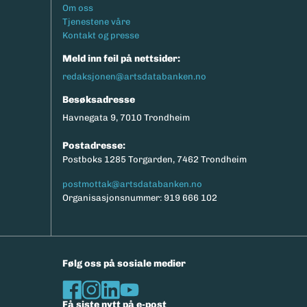
Footermeny
Om oss
Tjenestene våre
Kontakt og presse
Meld inn feil på nettsider:
redaksjonen@artsdatabanken.no
Besøksadresse
Havnegata 9, 7010 Trondheim
Postadresse:
Postboks 1285 Torgarden, 7462 Trondheim
postmottak@artsdatabanken.no
Organisasjonsnummer: 919 666 102
Følg oss på sosiale medier
Få siste nytt på e-post