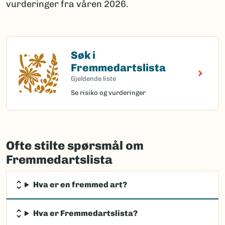
vurderinger fra våren 2026.
Søk i
Søk i Fremmedartslista
Fremmedartslista
Gjeldende liste
Se risiko og vurderinger
Ofte stilte spørsmål om
Fremmedartslista
Hva er en fremmed art?
Hva er Fremmedartslista?