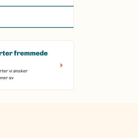
rter fremmede
 fremmede arter
rter vi ønsker
oner av