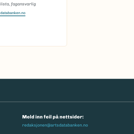
ista, fagansvarlig
sdatabanken.no
n
Meld inn feil på nettsider:
redaksjonen@artsdatabanken.no