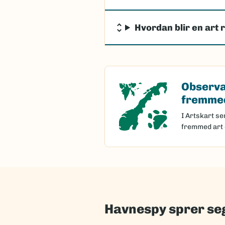
Hvordan blir en art 
Observa
Observasjon 
fremmed
I Artskart se
fremmed art 
Havnespy sprer seg