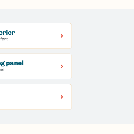
erier
ført
g panel
ene