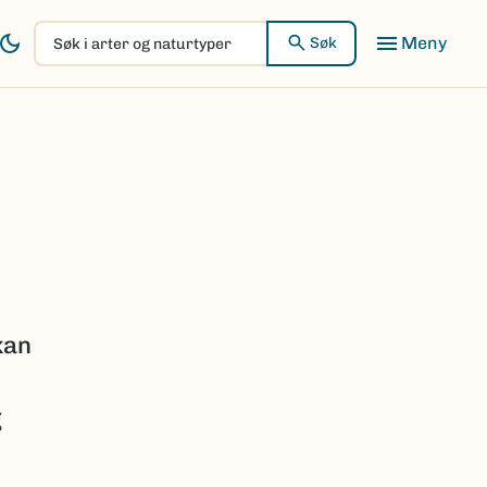
Søk
Søk
i
arter
og
naturtyper
kan
g