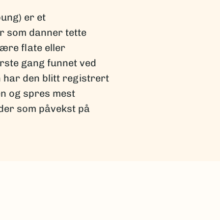
ung) er et
r som danner tette
re flate eller
ørste gang funnet ved
har den blitt registrert
en og spres mest
åder som påvekst på