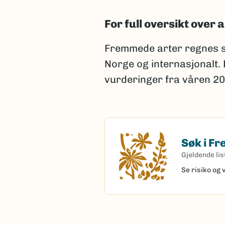
For full oversikt over a
Fremmede arter regnes s
Norge og internasjonalt.
vurderinger fra våren 20
Søk i F
Søk i Fremme
Gjeldende lis
Se risiko og