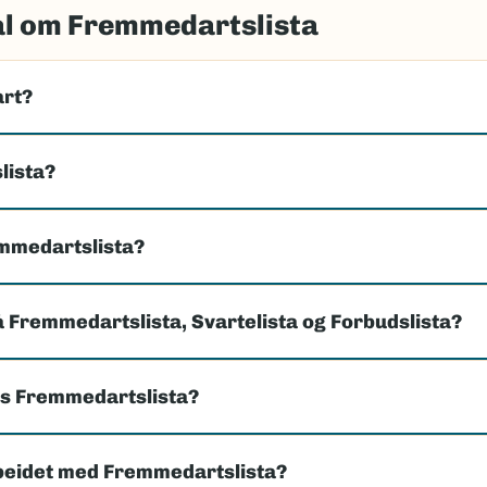
ål om Fremmedartslista
art?
lista?
emmedartslista?
å Fremmedartslista, Svartelista og Forbudslista?
es Fremmedartslista?
beidet med Fremmedartslista?