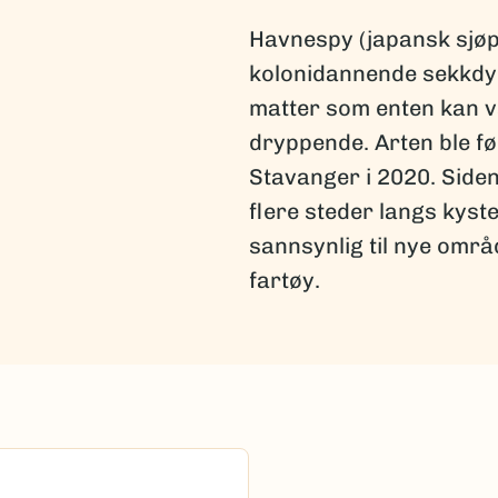
Havnespy (japansk sjøp
kolonidannende sekkdy
matter som enten kan væ
dryppende. Arten ble f
Stavanger i 2020. Siden 
flere steder langs kyst
sannsynlig til nye omr
fartøy.