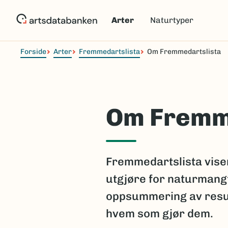
Hopp
til
Arter
Naturtyper
hovedinnhold
Forside
Arter
Fremmedartslista
Om Fremmedartslista
Om Fremm
Fremmedartslista viser
utgjøre for naturmangf
oppsummering av resul
hvem som gjør dem.