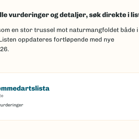
lle vurderinger og detaljer, søk direkte i lis
om en stor trussel mot naturmangfoldet både i
 Listen oppdateres fortløpende med nye
26.
remmedartslista
dartslista
te
 vurderinger