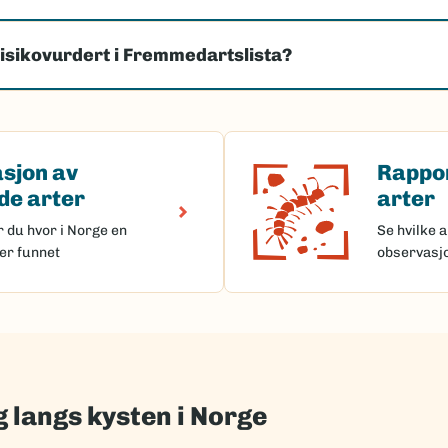
risikovurdert i Fremmedartslista?
sjon av
Rappo
(Ekstern lenke)
av fremmede arter
Rapporter
e arter
arter
r du hvor i Norge en
Se hvilke a
er funnet
observasj
 langs kysten i Norge