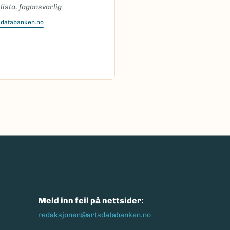
ista, fagansvarlig
sdatabanken.no
n
Meld inn feil på nettsider:
redaksjonen@artsdatabanken.no