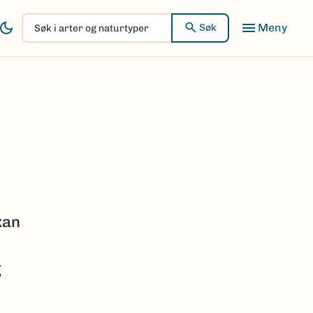
Søk
Søk
i
arter
og
naturtyper
kan
g