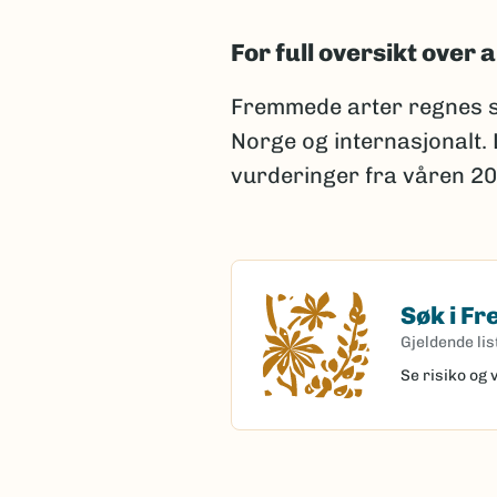
For full oversikt over a
Fremmede arter regnes s
Norge og internasjonalt.
vurderinger fra våren 20
Søk i F
Søk i Fremme
Gjeldende lis
Se risiko og