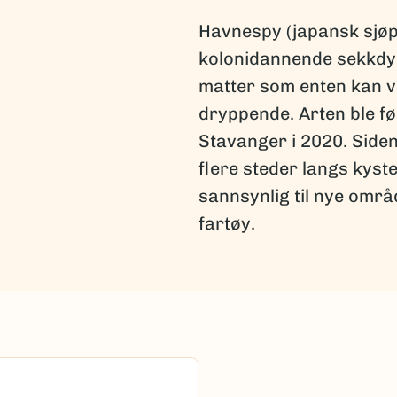
Havnespy (japansk sjøp
kolonidannende sekkdy
matter som enten kan væ
dryppende. Arten ble f
Stavanger i 2020. Siden 
flere steder langs kyst
sannsynlig til nye omr
fartøy.