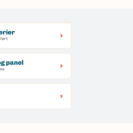
erier
ført
g panel
ene