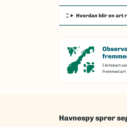
Hvordan blir en art 
Observa
Observasjon 
fremmed
I Artskart se
fremmed art 
Havnespy sprer seg