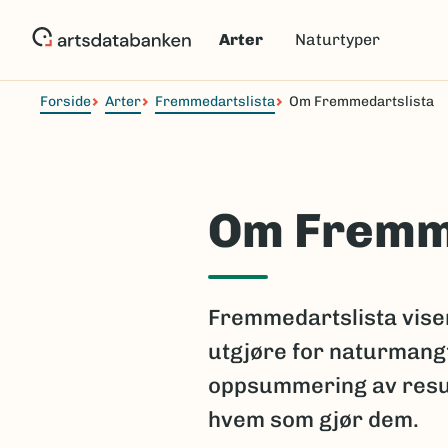
Hopp
til
Arter
Naturtyper
hovedinnhold
Forside
Arter
Fremmedartslista
Om Fremmedartslista
Om Fremm
Fremmedartslista viser
utgjøre for naturmangf
oppsummering av resul
hvem som gjør dem.