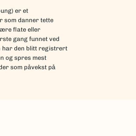
ung) er et
r som danner tette
re flate eller
ørste gang funnet ved
har den blitt registrert
en og spres mest
åder som påvekst på