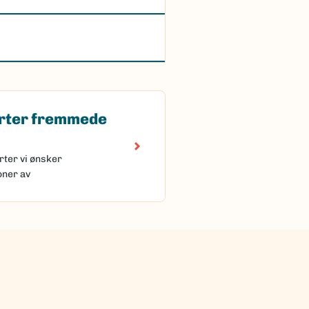
rter fremmede
 fremmede arter
rter vi ønsker
oner av