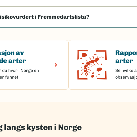
risikovurdert i Fremmedartslista?
sjon av
Rappo
(Ekstern lenke)
av fremmede arter
Rapporter
e arter
arter
r du hvor i Norge en
Se hvilke a
er funnet
observasj
 langs kysten i Norge