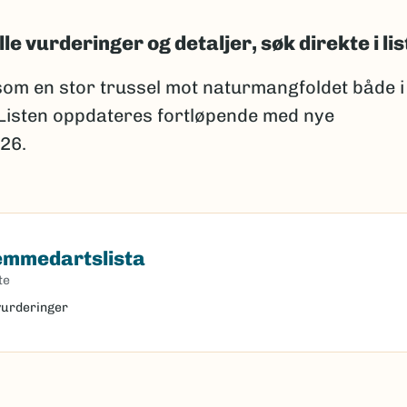
lle vurderinger og detaljer, søk direkte i lis
om en stor trussel mot naturmangfoldet både i
 Listen oppdateres fortløpende med nye
26.
remmedartslista
dartslista
te
 vurderinger