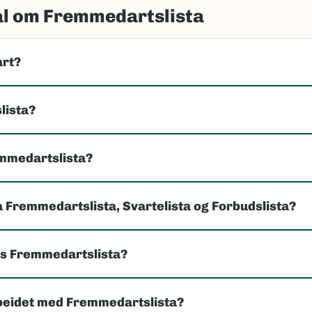
ål om Fremmedartslista
art?
lista?
emmedartslista?
å Fremmedartslista, Svartelista og Forbudslista?
es Fremmedartslista?
beidet med Fremmedartslista?