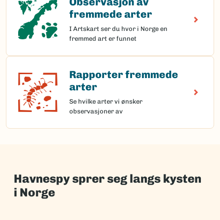
Observasjon av
fremmede arter
I Artskart ser du hvor i Norge en
fremmed art er funnet
Rapporter fremmede
Rapporter fremmede arter
arter
Se hvilke arter vi ønsker
observasjoner av
Havnespy sprer seg langs kysten
i Norge