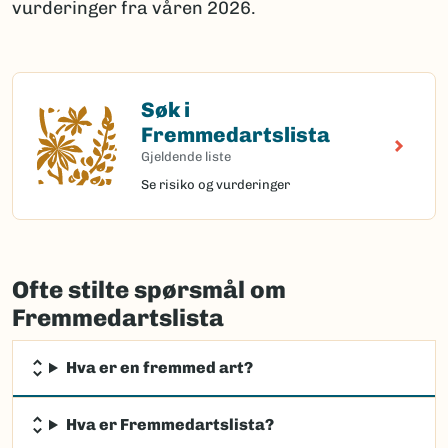
vurderinger fra våren 2026.
Søk i
Søk i Fremmedartslista
Fremmedartslista
Gjeldende liste
Se risiko og vurderinger
Ofte stilte spørsmål om
Fremmedartslista
Hva er en fremmed art?
Hva er Fremmedartslista?