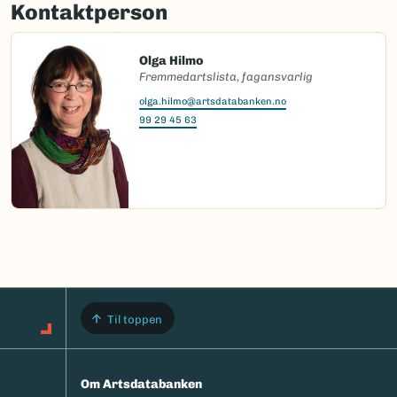
Kontaktperson
Olga Hilmo
Fremmedartslista, fagansvarlig
olga.hilmo@artsdatabanken.no
99 29 45 63
Til toppen
Om Artsdatabanken