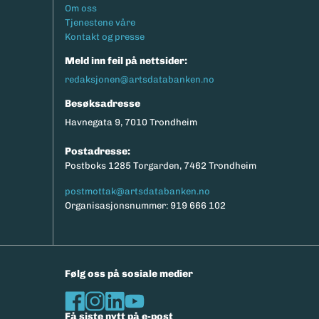
Footermeny
Om oss
Tjenestene våre
Kontakt og presse
Meld inn feil på nettsider:
redaksjonen@artsdatabanken.no
Besøksadresse
Havnegata 9, 7010 Trondheim
Postadresse:
Postboks 1285 Torgarden, 7462 Trondheim
postmottak@artsdatabanken.no
Organisasjonsnummer: 919 666 102
Følg oss på sosiale medier
Få siste nytt på e-post